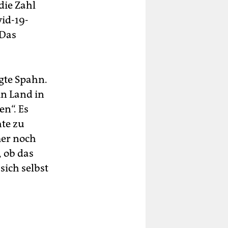
die Zahl
id-19-
„Das
gte Spahn.
in Land in
en“. Es
hte zu
mer noch
 ob das
sich selbst