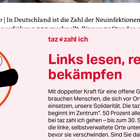
p
| In Deutschland ist die Zahl der Neuinfektione
us
auf über 4.000 geschnellt. Binnen 24 Stunden s
sfälle von den Gesundheitsämtern gemeldet word
taz
zahl ich

-Koch-Institut (RKI) am Donnerstag auf seiner We
Links lesen, r
ber 1.200 mehr als am Mittwoch, als mit 2.828
onen ein neuer Höchstwert seit April gemeldet w
bekämpfen
r als der nun gemeldete Wert war zuletzt in der e
 erreicht worden.
Mit doppelter Kraft für eine offene G
brauchen Menschen, die sich vor O
r positiven Tests stieg stark an und lag in der 40.
einsetzen, unsere Solidarität. Die ta
che (28.9.–2.10.) bei 1,64 Prozent. In der Woche 
beginnt im Zentrum“. 50 Prozent a
 davor 1,16 Prozent gewesen.
bei taz zahl ich gehen – bis zum 30
die linke, selbstverwaltete Orte unte
bevor sie verschwinden. Sind Sie da