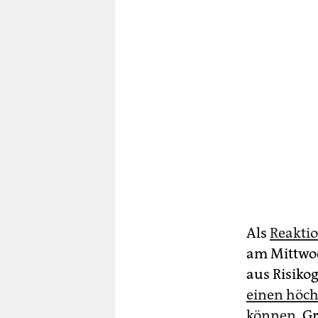
Als
Reaktio
am Mittwoc
aus Risiko
einen höch
können
. G