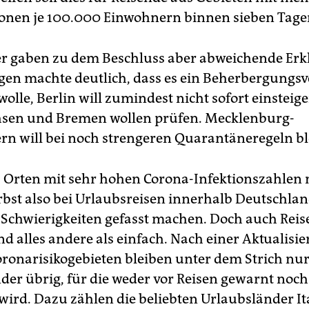
onen je 100.000 Einwohnern binnen sieben Tage
r gaben zu dem Beschluss aber abweichende Er
gen machte deutlich, dass es ein Beherbergungsv
olle, Berlin will zumindest nicht sofort einsteige
hsen und Bremen wollen prüfen. Mecklenburg-
 will bei noch strengeren Quarantäneregeln bl
 Orten mit sehr hohen Corona-Infektionszahlen
rbst also bei Urlaubsreisen innerhalb Deutschlan
 Schwierigkeiten gefasst machen. Doch auch Reis
nd alles andere als einfach. Nach einer Aktualisi
Coronarisikogebieten bleiben unter dem Strich nu
der übrig, für die weder vor Reisen gewarnt noc
wird. Dazu zählen die beliebten Urlaubsländer It