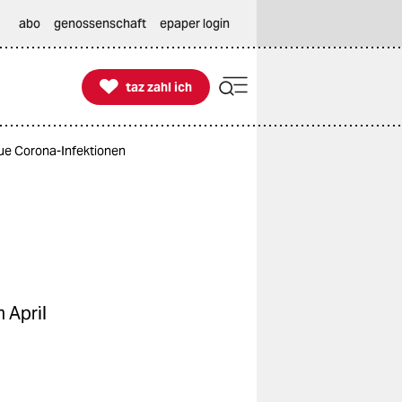
abo
genossenschaft
epaper login

taz zahl ich
taz zahl ich
eue Corona-Infektionen
m April