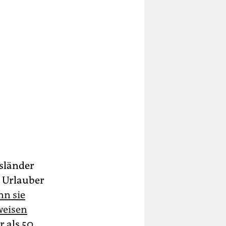
sländer
 Urlauber
n sie
weisen
r als 50