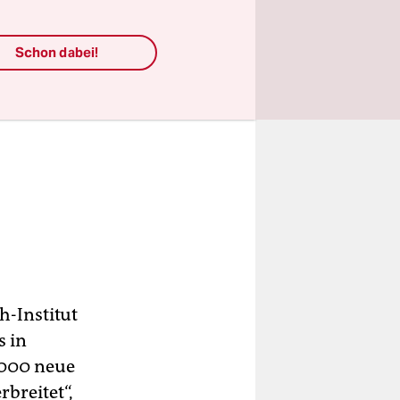
Schon dabei!
h-Institut
s in
.000 neue
rbreitet“,