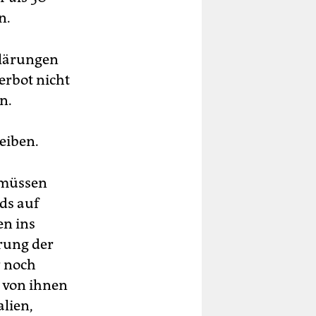
n.
klärungen
erbot nicht
n.
eiben.
 müssen
ds auf
en ins
erung der
r noch
h von ihnen
alien,