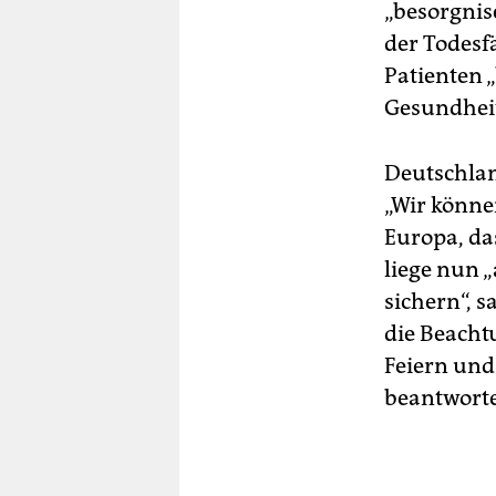
„besorgnise
der Todesf
Patienten „
Gesundhei
Deutschlan
„Wir könne
Europa, das
liege nun „
sichern“, 
die Beacht
Feiern und 
beantworte