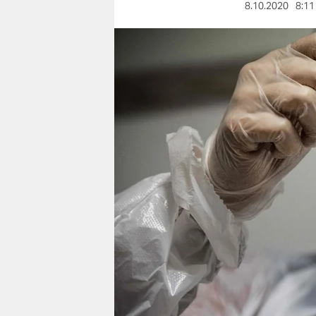
berlin
8.10.2020
8:11
nord
wahrheit
verlag
verlag
veranstaltungen
shop
fragen & hilfe
unterstützen
abo
genossenschaft