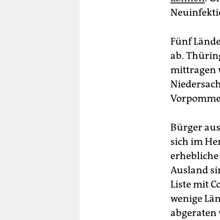
Neuinfekti
Fünf Lände
ab. Thürin
mittragen w
Niedersac
Vorpommern
Bürger aus
sich im He
erhebliche
Ausland si
Liste mit 
wenige Län
abgeraten 