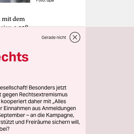
Foto: dpa
n mit dem
eien 4.058
en, teilte
Gerade nicht
bsite mit.
echts
orden war.
rsten
esellschaft! Besonders jetzt
rt gegen Rechtsextremismus
z kooperiert daher mit „Alles
zuvor waren
ller Einnahmen aus Anmeldungen
. September – an die Kampagne,
rstützt und Freiräume sichern will,
bei?