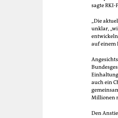
sagte RKI-
„Die aktuel
unklar, „w
entwickeln 
auf einem 
Angesichts
Bundesgesu
Einhaltung
auch ein Ch
gemeinsame
Millionen 
Den Anstie