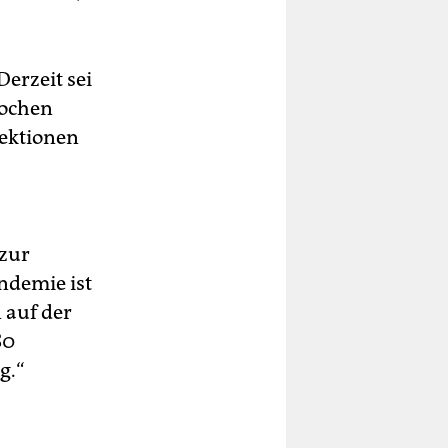
Derzeit sei
Wochen
fektionen
 zur
ndemie ist
 auf der
80
g.“