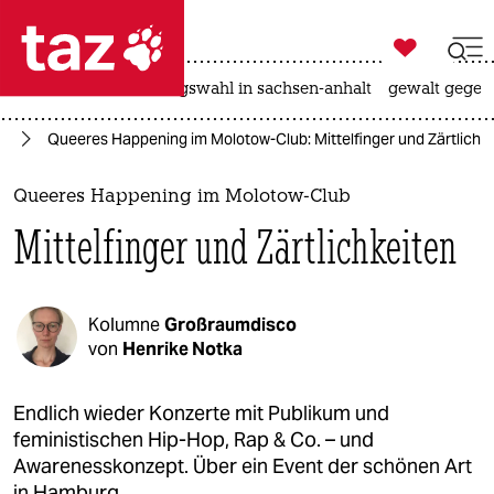

taz zahl ich
hitze
surfen
landtagswahl in sachsen-anhalt
gewalt gegen

taz zahl ich
nd
Queeres Happening im Molotow-Club: Mittelfinger und Zärtlichk
taz zahl ich
themen
Queeres Happening im Molotow-Club
Mittelfinger und Zärtlichkeiten
politik
öko
Kolumne
Großraumdisco
gesellschaft
von
Henrike Notka
kultur
Endlich wieder Konzerte mit Publikum und
feministischen Hip-Hop, Rap & Co. – und
sport
Awarenesskonzept. Über ein Event der schönen Art
in Hamburg.