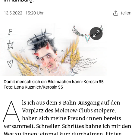
berlin
nord
13.5.2022
15:20 Uhr
teilen
wahrheit
verlag
verlag
veranstaltungen
shop
Damit mensch sich ein Bild machen kann: Kerosin 95
Foto: Lena Kuzmich/Kerosin 95
fragen & hilfe
A
unterstützen
ls ich aus dem S-Bahn-Ausgang auf den
Vorplatz des
Molotow-Clubs
stolpere,
abo
haben sich meine Freun­d:in­nen bereits
genossenschaft
versammelt. Schnellen Schrittes bahne ich mir den
Weg zu ihnen: einmal kurz durchatmen. Einige