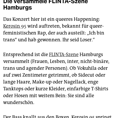
Die versammele FLINTA-Szene
Hamburgs
Das Konzert hier ist ein queeres Happening:
Kerosin 95
wird auftreten, bekannt für queer-
feministischen Rap, der auch austeilt: „Ich bin
trans* und hab gewonnen. Ihr seid Loser.“
Entsprechend ist die
FLINTA-Szene
Hamburgs
versammelt (Frauen, Lesben, inter, nicht-binäre,
trans und agender Personen). Ob Vokuhila oder
auf zwei Zentimeter getrimmt, ob Sidecut oder
lange Haare, ­Make-up oder Nagellack, enge
Tanktops oder kurze Kleider, einfarbige T-Shirts
oder Hosen mit weitem Bein: Sie sind alle
wunderschön.
Der Bass knallt aus den Boxen, Kerosin 95 springt