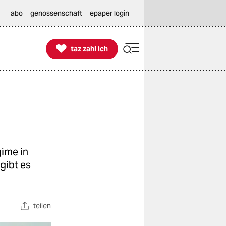
abo
genossenschaft
epaper login

taz zahl ich
taz zahl ich
gime in
gibt es
teilen