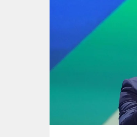
berlin
nord
wahrheit
verlag
verlag
veranstaltungen
shop
fragen & hilfe
unterstützen
abo
genossenschaft