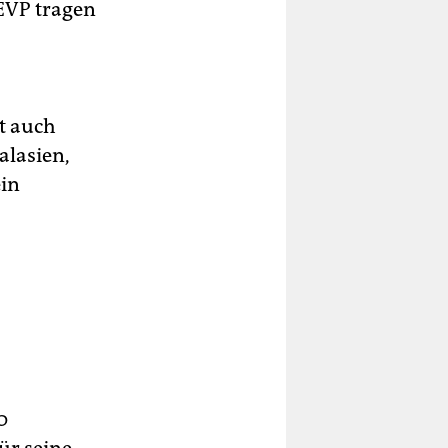
 EVP tragen
t auch
alasien,
ein
0