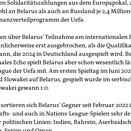
en Solidaritätszahlungen aus dem Europapokal,
hl an Belarus als auch an Russland je 2,4 Millio
nanzverteilprogramm der Uefa.
en über Belarus’ Teilnahme am internationalen 
nlicherweise erst ausgebrochen, als die Qualifika
ann, die 2024 in Deutschland ausgespielt wird. 
ales Echo spielt Belarus aber schon wesentlich lä
gue der Uefa mit. Am ersten Spieltag im Juni 2022
d Slowakei auf Belarus, gespielt wurde im serbis
lowakei gewann 1:0.
sortieren sich Belarus’ Gegner seit Februar 2022 
fts- und auch in Nations-League-Spielen sehr de
r politischen Linien: Indien, Bahrein, Aserbaidsc
n, Syrien und Oman.