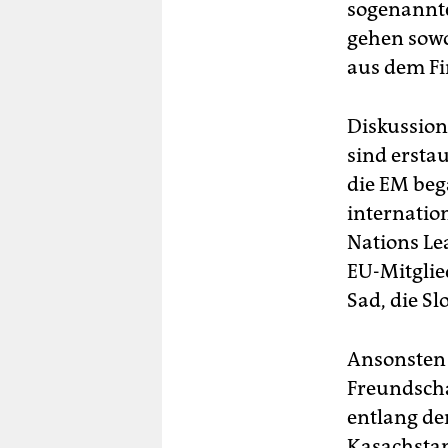
sogenannt
gehen sowo
aus dem Fi
Diskussion
sind erstau
die EM beg
internation
Nations Lea
EU-Mitglie
Sad, die S
Ansonsten 
Freundscha
entlang de
Kasachsta