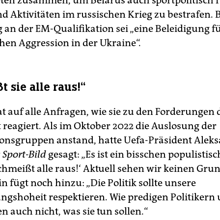
en zusammen, um Belarus auch sportpolitisch f
d Aktivitäten im russischen Krieg zu bestrafen. B
 an der EM-Qualifikation sei „eine Beleidigung f
chen Aggression in der Ukraine“.
 sie alle raus!“
t auf alle Anfragen, wie sie zu den Forderungen d
t reagiert. Als im Oktober 2022 die Auslosung der
ionsgruppen anstand, hatte Uefa-Präsident Alek
r
Sport-Bild
gesagt: „Es ist ein bisschen populistisc
chmeißt alle raus!‘ Aktuell sehen wir keinen Grun
in fügt noch hinzu: „Die Politik sollte unsere
ngshoheit respektieren. Wie predigen Politikern
 auch nicht, was sie tun sollen.“