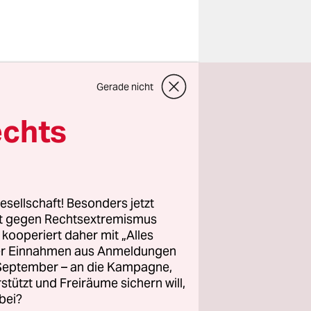
us –
Gerade nicht
im Rahmen
nder: ohne
echts
stimmen,
22 hatte
esellschaft! Besonders jetzt
st von allen
rt gegen Rechtsextremismus
z kooperiert daher mit „Alles
s mit
ller Einnahmen aus Anmeldungen
. September – an die Kampagne,
lösung“
rstützt und Freiräume sichern will,
bei?