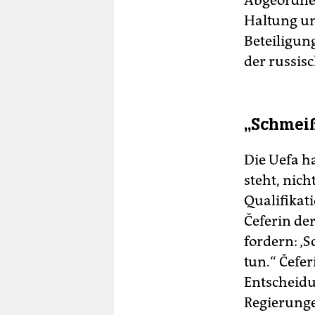
Abgeordnet
Haltung un
Beteiligung
der russis
„Schmeißt
Die Uefa ha
steht, nich
Qualifikat
Čeferin de
fordern: ‚S
tun.“ Čefer
Entscheidu
Regierungen