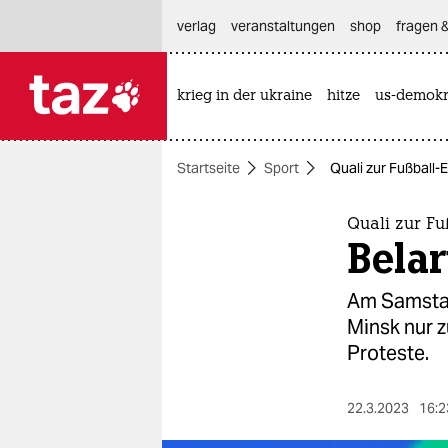
hautnavigation anspringen
hauptinhalt anspringen
footer anspringen
verlag
veranstaltungen
shop
fragen &
krieg in der ukraine
hitze
us-demokr

taz zahl ich
taz zahl ich
Startseite
Sport
Quali zur Fußball-E
themen
politik
Quali zur F
Belar
öko
Am Samstag 
gesellschaft
Minsk nur z
Proteste.
kultur
sport
22.3.2023
16:2