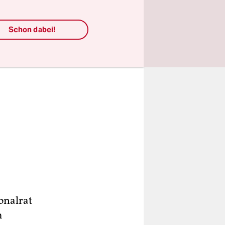
Schon dabei!
onalrat
m