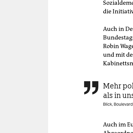
Sozialdemo
die Initiat
Auch in Deu
Bundestags
Robin Wage
und mit de
Kabinettsmi
Mehr pol

als in u
Blick, Boulevar
Auch im Eu