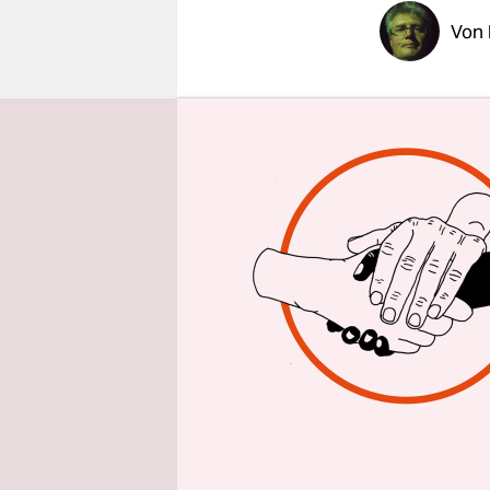
epaper login
Von
Ein Geister
Schweiz sc
der Qualif
Zuschauer 
und es wur
Nach dem Ü
der intern
Spielen, di
Russland v
Zuschauera
nennt die