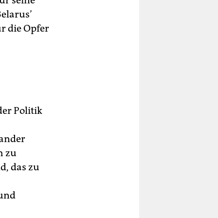
ür seine
elarus’
ür die Opfer
er Politik
sander
h zu
d, das zu
 und