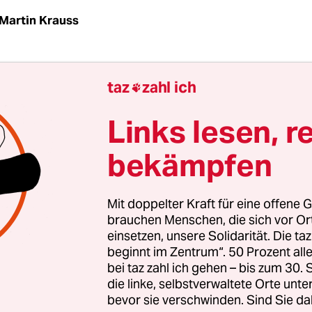
Martin Krauss
spiel wird es. Das steht über die Begegnung Belar
taz
zahl ich

hon fest. Am Samstag treffen die Fußballteams 
ikation für die Europameisterschaft 2024 aufeina
Links lesen, r
und auf neutralem Platz. Den durfte Belarus be
bekämpfen
de das serbische Novi Sad.
berfall Russlands auf die Ukraine im Februar 20
Mit doppelter Kraft für eine offene G
ationale Fußball Sanktionen verhängt.
Russland
i
brauchen Menschen, die sich vor O
einsetzen, unsere Solidarität. Die ta
e Uefa und Fifa ausrichten, verbannt. Belarus, da
beginnt im Zentrum“. 50 Prozent a
erbündet ist, wird etwas softer
sanktioniert
:
bei taz zahl ich gehen – bis zum 30
usschluss und neutraler Boden. Eine „Zwischen
die linke, selbstverwaltete Orte unte
Neue Zürcher Zeitung
das.
bevor sie verschwinden. Sind Sie da