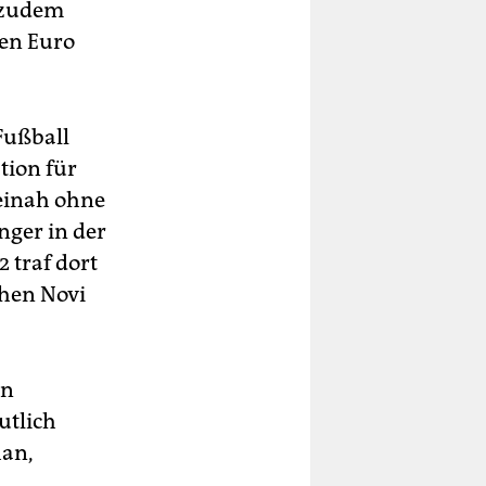
 zudem
nen Euro
Fußball
tion für
Beinah ohne
nger in der
 traf dort
chen Novi
in
utlich
han,