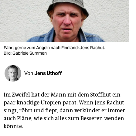
berlin
nord
wahrheit
verlag
Fährt gerne zum Angeln nach Finnland: Jens Rachut.
verlag
Bild: Gabriele Summen
veranstaltungen
Von
Jens Uthoff
shop
fragen & hilfe
Im Zweifel hat der Mann mit dem Stoffhut ein
unterstützen
paar knackige Utopien parat. Wenn Jens Rachut
singt, röhrt und fiept, dann verkündet er immer
abo
auch Pläne, wie sich alles zum Besseren wenden
genossenschaft
könnte.