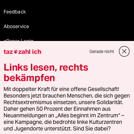
Feedback
Aboservice
ePaper Login
taz
zahl ich
Gerade nicht

Downloads für Abonnierende
Links lesen, rechts
bekämpfen
© 2026 taz Verlags und Vertriebs GmbH
Mit doppelter Kraft für eine offene Gesellschaft!
Alle Rechte vorbehalten. Bei rechtlichen Fragen oder für Genehmigungen
wenden Sie sich bitte an
lizenzen@taz.de
Besonders jetzt brauchen Menschen, die sich gegen
Rechtsextremismus einsetzen, unsere Solidarität.
Daher gehen 50 Prozent der Einnahmen aus
Feedback
Redaktionsstatut
Kommune-Richtlinien
KI-
Neuanmeldungen an „Alles beginnt im Zentrum“ –
eine Kampagne, die bedrohte linke Kulturzentren
Leitlinie
Informant
Datenschutz
Impressum
AGB
und Jugendorte unterstützt. Sind Sie dabei?