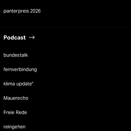
panterpreis 2026
Podcast
bundestalk
fernverbindung
klima update°
Mauerecho
Freie Rede
reingehen