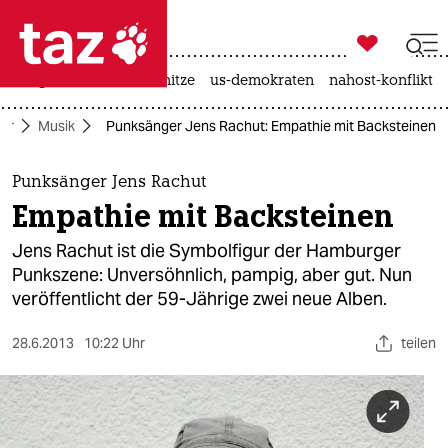

taz zahl ich
krieg in der ukraine
hitze
us-demokraten
nahost-konflikt

taz zahl ich
tur
Musik
Punksänger Jens Rachut: Empathie mit Backsteinen
taz zahl ich
themen
Punksänger Jens Rachut
Empathie mit Backsteinen
politik
Jens Rachut ist die Symbolfigur der Hamburger
öko
Punkszene: Unversöhnlich, pampig, aber gut. Nun
veröffentlicht der 59-Jährige zwei neue Alben.
gesellschaft
28.6.2013
10:22 Uhr
teilen
kultur
sport