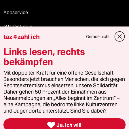
Aboservice
ePaper Login
taz
zahl ich
Gerade nicht

Downloads für Abonnierende
Links lesen, rechts
bekämpfen
© 2026 taz Verlags und Vertriebs GmbH
Mit doppelter Kraft für eine offene Gesellschaft!
Alle Rechte vorbehalten. Bei rechtlichen Fragen oder für Genehmigungen
wenden Sie sich bitte an
lizenzen@taz.de
Besonders jetzt brauchen Menschen, die sich gegen
Rechtsextremismus einsetzen, unsere Solidarität.
Daher gehen 50 Prozent der Einnahmen aus
Feedback
Redaktionsstatut
Kommune-Richtlinien
KI-
Neuanmeldungen an „Alles beginnt im Zentrum“ –
eine Kampagne, die bedrohte linke Kulturzentren
Leitlinie
Informant
Datenschutz
Impressum
AGB
und Jugendorte unterstützt. Sind Sie dabei?
Seitenwende
Einwilligungen widerrufen (Ads)

Ja, ich will