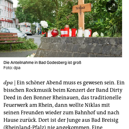
berlin
nord
wahrheit
verlag
verlag
veranstaltungen
Die Anteilnahme in Bad Godesberg ist groß
Foto: dpa
shop
dpa
| Ein schöner Abend muss es gewesen sein. Ein
fragen & hilfe
bisschen Rockmusik beim Konzert der Band Dirty
unterstützen
Deed in den Bonner Rheinauen, das traditionelle
Feuerwerk am Rhein, dann wollte Niklas mit
abo
seinen Freunden wieder zum Bahnhof und nach
genossenschaft
Hause zurück. Dort ist der Junge aus Bad Breisig
(Rheinland-Pfalz) nie angekommen. Eine