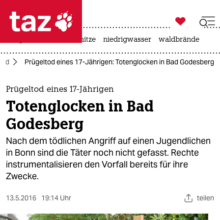

taz zahl ich
krieg in der ukraine
hitze
niedrigwasser
waldbrände

taz zahl ich
and
Prügeltod eines 17-Jährigen: Totenglocken in Bad Godesberg
taz zahl ich
themen
Prügeltod eines 17-Jährigen
Totenglocken in Bad
politik
Godesberg
öko
Nach dem tödlichen Angriff auf einen Jugendlichen
in Bonn sind die Täter noch nicht gefasst. Rechte
gesellschaft
instrumentalisieren den Vorfall bereits für ihre
Zwecke.
kultur
sport
13.5.2016
19:14 Uhr
teilen