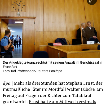
berlin
nord
wahrheit
verlag
verlag
veranstaltungen
shop
Der Angeklagte (ganz rechts) mit seinem Anwalt im Gerichtssaal in
Frankfurt
fragen & hilfe
Foto: Kai Pfaffenbach/Reuters Pool/dpa
unterstützen
dpa
| Mehr als drei Stunden hat Stephan Ernst, der
abo
mutmaßliche Täter im Mordfall Walter Lübcke, am
Freitag auf Fragen der Richter zum Tatablauf
genossenschaft
geantwortet.
Ernst hatte am Mittwoch erstmals