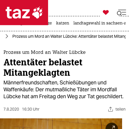

taz zahl ich
iran-krieg
ceuta
hitze
katzen
landtagswahl in sachsen-an

taz zahl ich
ke
Prozess um Mord an Walter Lübcke: Attentäter belastet Mitang
taz zahl ich
themen
Prozess um Mord an Walter Lübcke
Attentäter belastet
politik
Mitangeklagten
öko
Männerfreundschaften, Schießübungen und
Waffenkäufe: Der mutmaßliche Täter im Mordfall
gesellschaft
Lübcke hat am Freitag den Weg zur Tat geschildert.
kultur
7.8.2020
16:30 Uhr
teilen
sport