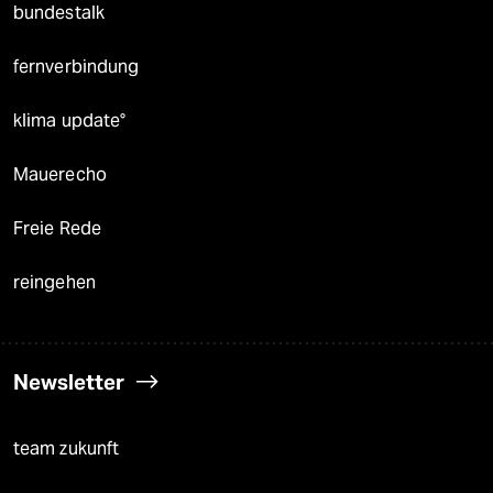
bundestalk
fernverbindung
klima update°
Mauerecho
Freie Rede
reingehen
Newsletter
team zukunft