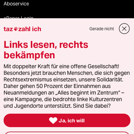
Aboservice
ePaper Login
taz
zahl ich
Gerade nicht

Downloads für Abonnierende
Links lesen, rechts
bekämpfen
© 2026 taz Verlags und Vertriebs GmbH
Alle Rechte vorbehalten. Bei rechtlichen Fragen oder für Genehmigungen
Mit doppelter Kraft für eine offene Gesellschaft!
wenden Sie sich bitte an
lizenzen@taz.de
Besonders jetzt brauchen Menschen, die sich gegen
Rechtsextremismus einsetzen, unsere Solidarität.
Daher gehen 50 Prozent der Einnahmen aus
Feedback
Redaktionsstatut
Kommune-Richtlinien
KI-
Neuanmeldungen an „Alles beginnt im Zentrum“ –
eine Kampagne, die bedrohte linke Kulturzentren
Leitlinie
Informant
Datenschutz
Impressum
AGB
und Jugendorte unterstützt. Sind Sie dabei?
Seitenwende
Einwilligungen widerrufen (Ads)

Ja, ich will