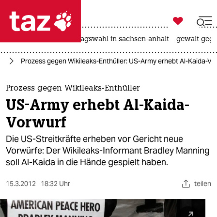

taz zahl ich
nahost-konflikt
landtagswahl in sachsen-anhalt
gewalt gege

taz zahl ich
ik
Prozess gegen Wikileaks-Enthüller: US-Army erhebt Al-Kaida-Vo
taz zahl ich
themen
Prozess gegen Wikileaks-Enthüller
US-Army erhebt Al-Kaida-
politik
Vorwurf
öko
Die US-Streitkräfte erheben vor Gericht neue
Vorwürfe: Der Wikileaks-Informant Bradley Manning
gesellschaft
soll Al-Kaida in die Hände gespielt haben.
kultur
15.3.2012
18:32 Uhr
teilen
sport