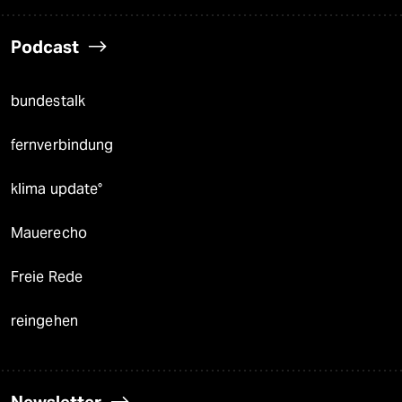
Podcast
bundestalk
fernverbindung
klima update°
Mauerecho
Freie Rede
reingehen
Newsletter