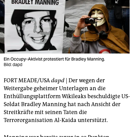
berlin
nord
wahrheit
verlag
verlag
Ein Occupy-Aktivist protestiert für Bradley Manning.
Bild: dapd
veranstaltungen
shop
FORT MEADE/USA
dapd
| Der wegen der
Weitergabe geheimer Unterlagen an die
fragen & hilfe
Enthüllungsplattform Wikileaks beschuldigte US-
unterstützen
Soldat Bradley Manning hat nach Ansicht der
Streitkräfte mit seinen Taten die
abo
Terrororganisation Al-Kaida unterstützt.
genossenschaft