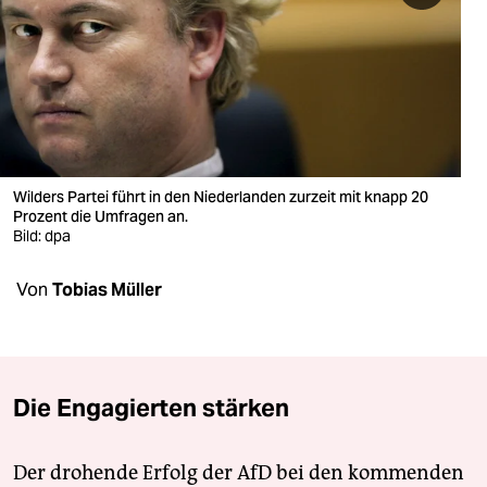
berlin
nord
wahrheit
verlag
verlag
Wilders Partei führt in den Niederlanden zurzeit mit knapp 20
Prozent die Umfragen an.
veranstaltungen
Bild: dpa
shop
Von
Tobias Müller
fragen & hilfe
unterstützen
Die Engagierten stärken
abo
genossenschaft
Der drohende Erfolg der AfD bei den kommenden