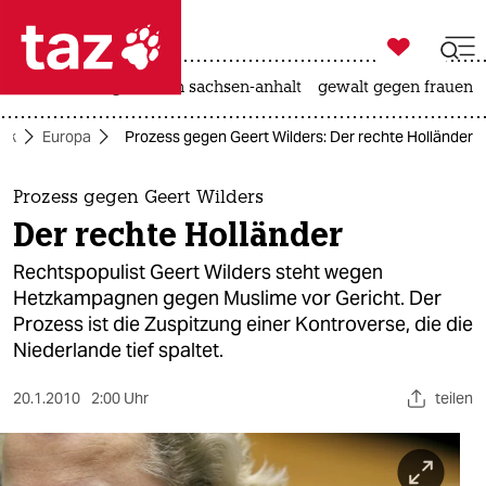

taz zahl ich
hitze
landtagswahl in sachsen-anhalt
gewalt gegen frauen

taz zahl ich
tik
Europa
Prozess gegen Geert Wilders: Der rechte Holländer
taz zahl ich
themen
Prozess gegen Geert Wilders
Der rechte Holländer
politik
Rechtspopulist Geert Wilders steht wegen
öko
Hetzkampagnen gegen Muslime vor Gericht. Der
Prozess ist die Zuspitzung einer Kontroverse, die die
gesellschaft
Niederlande tief spaltet.
kultur
20.1.2010
2:00 Uhr
teilen
sport