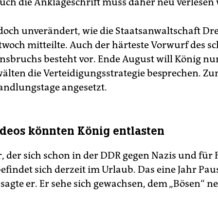
uch die Anklageschrift muss daher neu verlesen
jedoch unverändert, wie die Staatsanwaltschaft Dr
twoch mitteilte. Auch der härteste Vorwurf des s
nsbruchs besteht vor. Ende August will König nu
älten die Verteidigungsstrategie besprechen. Zu
ndlungstage angesetzt.
ideos könnten König entlasten
r, der sich schon in der DDR gegen Nazis und für 
befindet sich derzeit im Urlaub. Das eine Jahr Pa
, sagte er. Er sehe sich gewachsen, dem „Bösen“ n