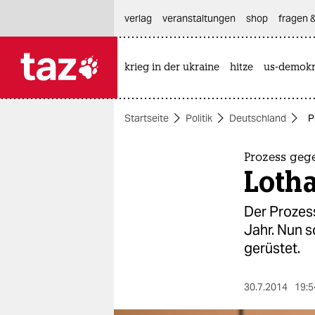
hautnavigation anspringen
hauptinhalt anspringen
footer anspringen
verlag
veranstaltungen
shop
fragen &
krieg in der ukraine
hitze
us-demokr

taz zahl ich
taz zahl ich
Startseite
Politik
Deutschland
P
themen
politik
Prozess gege
Loth
öko
Der Prozes
gesellschaft
Jahr. Nun s
gerüstet.
kultur
sport
30.7.2014
19:5