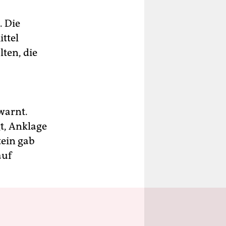
. Die
ittel
lten, die
warnt.
gt, Anklage
tein gab
auf