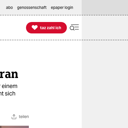
abo
genossenschaft
epaper login

taz zahl ich
taz zahl ich
 ran
r einem
t sich
teilen