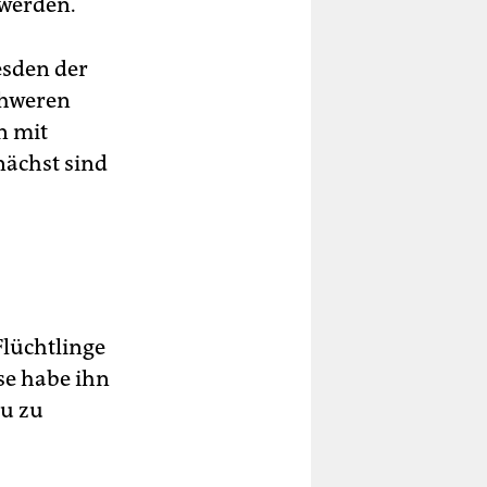
 werden.
esden der
chweren
n mit
nächst sind
Flüchtlinge
use habe ihn
eu zu