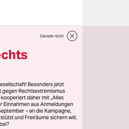
sden wird
Gerade nicht
er
echts
bei einer
zu Gewalt
einewerfer
esellschaft! Besonders jetzt
sden hatte
rt gegen Rechtsextremismus
r aber im
z kooperiert daher mit „Alles
ller Einnahmen aus Anmeldungen
al der
. September – an die Kampagne,
et werden
rstützt und Freiräume sichern will,
bei?