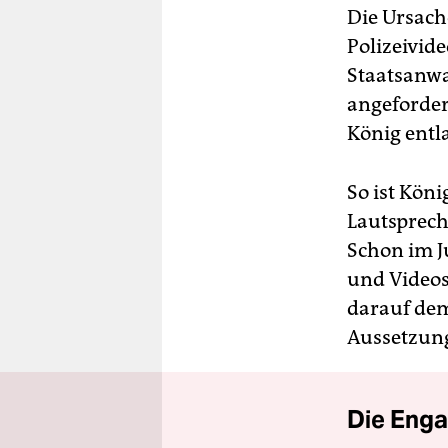
Die Ursach
Polizeivid
Staatsanwal
angefordert
König entl
So ist Köni
Lautsprech
Schon im Ju
und Videos
darauf dem
Aussetzung
Die Enga