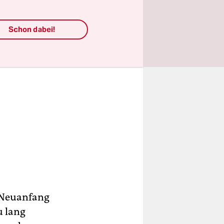
Schon dabei!
s Neuanfang
u lang