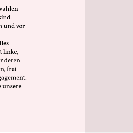
wahlen
sind.
h und vor
lles
 linke,
ür deren
n, frei
ngagement.
e unsere