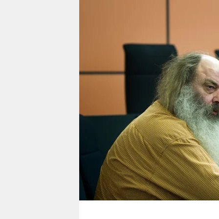
berlin
nord
wahrheit
verlag
verlag
veranstaltungen
shop
fragen & hilfe
unterstützen
abo
genossenschaft