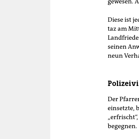
gewesen. A
Diese ist 
taz am Mit
Landfriede
seinen Anw
neun Verha
Polizeiv
Der Pfarre
einsetzte, 
„erfrischt“
begegnen.