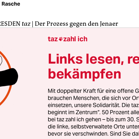
 Rasche
RESDEN
taz
| Der Prozess gegen den Jenaer
dpfarrer Lothar König vor dem Amtsgericht Dre
taz
zahl ich

eu begonnen. Der Auftakt ist für den 10. Novemb
bestätigte eine Gerichtssprecherin der taz.
Links lesen, r
bekämpfen
nwaltschaft wirft König vor, am 19. Februar 2011 
tion gegen einen Neonaziaufmarsch in Dresden 
zisten aufgerufen zu haben. Auch soll er einen St
Mit doppelter Kraft für eine offene G
Verhaftung geschützt haben. Das Amtsgericht Dre
brauchen Menschen, die sich vor O
reits im letzten Jahr einen Prozess begonnen – de
einsetzen, unsere Solidarität. Die ta
beginnt im Zentrum“. 50 Prozent a
geplatzt war. Zuvor war ungesichtetes Videomateri
bei taz zahl ich gehen – bis zum 30
fgetaucht, rund 200 Stunden lang, das ausgewert
die linke, selbstverwaltete Orte unte
bevor sie verschwinden. Sind Sie da