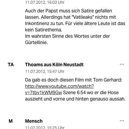
11.07.2012
,
16:02 Uhr
Auch der Papst muss sich Satire gefallen
lassen. Allerdings hat "Vatileaks" nichts mit
Inkontinenz zu tun. Für viele ältere Leute ist das
kein Satirethema.
Im wahrsten Sinne des Wortes unter der
Gürtellinie.
Thoams aus Köln Neustadt
TA
11.07.2012
,
15:47 Uhr
Da gab es doch diesen Film mit Tom Gerhard:
http://www.youtube.com/watch?
v=7tbv1kWM9Gw
Szene 6:54 wo er die Hose
auszieht und vorne und hinten genauso aussah.
Mensch
M
11.07.2012
,
15:25 Uhr