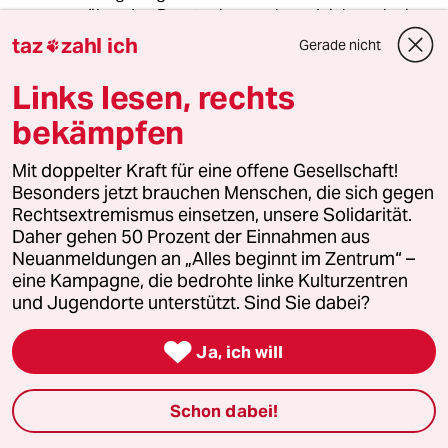
über den Papst reissen, ohne gleich noch einen
über Mohammed hinterherzuschieben wegen
taz
zahl ich
Gerade nicht

der political Correctness? Lasst Euch
einmachen!
Links lesen, rechts
bekämpfen
Maria (nicht die Heilige)
MD
Mit doppelter Kraft für eine offene Gesellschaft!
11.07.2012
,
10:39 Uhr
Besonders jetzt brauchen Menschen, die sich gegen
danke danke danke, dass es Zeitschriften gibt,
Rechtsextremismus einsetzen, unsere Solidarität.
die den Mut haben die Katholische Kirche zu
Daher gehen 50 Prozent der Einnahmen aus
karikieren
Neuanmeldungen an „Alles beginnt im Zentrum“ –
der braune Fleck könnte ja auch eine andere
eine Kampagne, die bedrohte linke Kulturzentren
Bedeutung haben.........
und Jugendorte unterstützt. Sind Sie dabei?

Ja, ich will
spin
S
11.07.2012
,
10:22 Uhr
Schon dabei!
die einen meinen, man dürfe die hierzulande