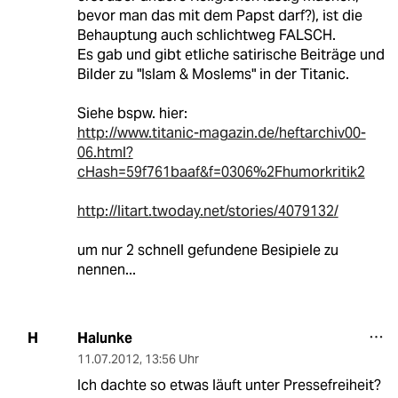
bevor man das mit dem Papst darf?), ist die
Behauptung auch schlichtweg FALSCH.
Es gab und gibt etliche satirische Beiträge und
Bilder zu "Islam & Moslems" in der Titanic.
Siehe bspw. hier:
http://www.titanic-magazin.de/heftarchiv00-
06.html?
cHash=59f761baaf&f=0306%2Fhumorkritik2
http://litart.twoday.net/stories/4079132/
um nur 2 schnell gefundene Besipiele zu
nennen...
Halunke
H
11.07.2012
,
13:56 Uhr
Ich dachte so etwas läuft unter Pressefreiheit?