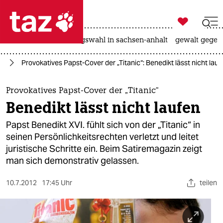

taz zahl ich
hitze
surfen
landtagswahl in sachsen-anhalt
gewalt gegen

taz zahl ich
en
Provokatives Papst-Cover der „Titanic“: Benedikt lässt nicht lauf
taz zahl ich
themen
Provokatives Papst-Cover der „Titanic“
Benedikt lässt nicht laufen
politik
Papst Benedikt XVI. fühlt sich von der „Titanic“ in
öko
seinen Persönlichkeitsrechten verletzt und leitet
juristische Schritte ein. Beim Satiremagazin zeigt
gesellschaft
man sich demonstrativ gelassen.
kultur
10.7.2012
17:45 Uhr
teilen
sport