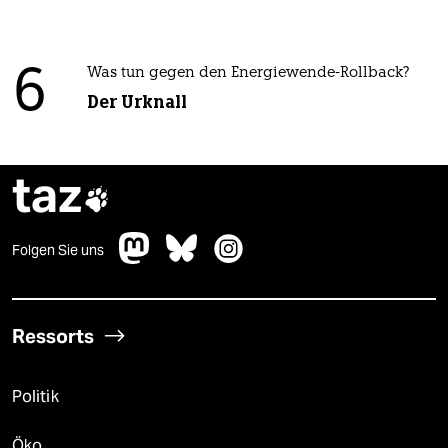
6
Was tun gegen den Energiewende-Rollback?
Der Urknall
taz

Folgen Sie uns
Ressorts
Politik
Öko