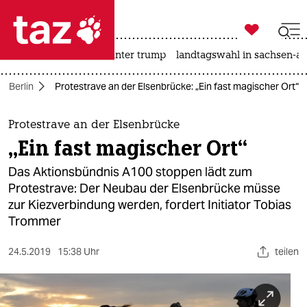

taz zahl ich
nahost-konflikt
usa unter trump
landtagswahl in sachsen-an

taz zahl ich
Berlin
Protestrave an der Elsenbrücke: „Ein fast magischer Ort“
taz zahl ich
themen
Protestrave an der Elsenbrücke
„Ein fast magischer Ort“
politik
Das Aktionsbündnis A100 stoppen lädt zum
öko
Protestrave: Der Neubau der Elsenbrücke müsse
zur Kiezverbindung werden, fordert Initiator Tobias
gesellschaft
Trommer
kultur
24.5.2019
15:38 Uhr
teilen
sport