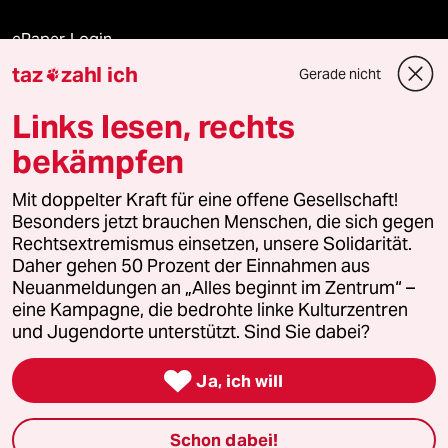
ePaper Login
taz
zahl ich
Gerade nicht

Downloads für Abonnierende
Links lesen, rechts
bekämpfen
© 2026 taz Verlags und Vertriebs GmbH
Mit doppelter Kraft für eine offene Gesellschaft!
Alle Rechte vorbehalten. Bei rechtlichen Fragen oder für Genehmigungen
wenden Sie sich bitte an
lizenzen@taz.de
Besonders jetzt brauchen Menschen, die sich gegen
Rechtsextremismus einsetzen, unsere Solidarität.
Daher gehen 50 Prozent der Einnahmen aus
Feedback
Redaktionsstatut
Kommune-Richtlinien
KI-
Neuanmeldungen an „Alles beginnt im Zentrum“ –
eine Kampagne, die bedrohte linke Kulturzentren
Leitlinie
Informant
Datenschutz
Impressum
AGB
und Jugendorte unterstützt. Sind Sie dabei?
Seitenwende
Einwilligungen widerrufen (Ads)

Ja, ich will
Schon dabei!