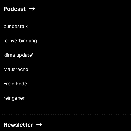
Podcast
bundestalk
fernverbindung
klima update°
Mauerecho
Freie Rede
reingehen
Newsletter