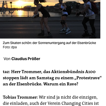
berlin
nord
wahrheit
verlag
verlag
Zum Skaten schön: der Sonnenuntergang auf der Elsenbrücke
Foto: dpa
veranstaltungen
Von
Claudius Prößer
shop
fragen & hilfe
taz: Herr Trommer, das Aktionsbündnis A100
stoppen lädt am Samstag zu einem „Protestrave“
unterstützen
an der Elsenbrücke. Warum ein Rave?
abo
Tobias Trommer:
Wir sind ja nicht die einzigen,
genossenschaft
die einladen, auch der Verein Changing Cities ist