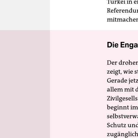
Türkei in e
Referendum
mitmachen,
Die Enga
Der drohe
zeigt, wie
Gerade jet
allem mit d
Zivilgesell
beginnt im
selbstverw
Schutz und 
zugänglich