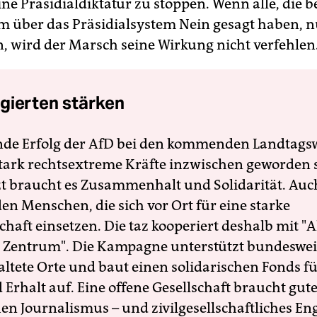
ine Präsidialdiktatur zu stoppen. Wenn alle, die 
 über das Präsidialsystem Nein gesagt haben, 
 wird der Marsch seine Wirkung nicht verfehlen
gierten stärken
nde Erfolg der AfD bei den kommenden Landtags
 stark rechtsextreme Kräfte inzwischen geworden 
zt braucht es Zusammenhalt und Solidarität. Auc
en Menschen, die sich vor Ort für eine starke
schaft einsetzen. Die taz kooperiert deshalb mit "A
 Zentrum". Die Kampagne unterstützt bundesweit
altete Orte und baut einen solidarischen Fonds f
Erhalt auf. Eine offene Gesellschaft braucht gute
en Journalismus – und zivilgesellschaftliches E