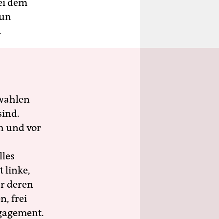
bei dem
nun
.
wahlen
sind.
h und vor
lles
 linke,
ür deren
n, frei
ngagement.