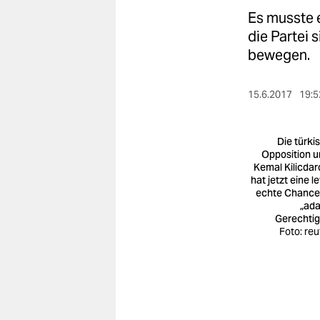
berlin
Es musste e
nord
die Partei 
bewegen.
wahrheit
verlag
15.6.2017
19:5
verlag
Die türki
veranstaltungen
Opposition u
Kemal Kilicdar
hat jetzt eine l
shop
echte Chance
„ada
fragen & hilfe
Gerechtig
Foto: reu
unterstützen
abo
genossenschaft