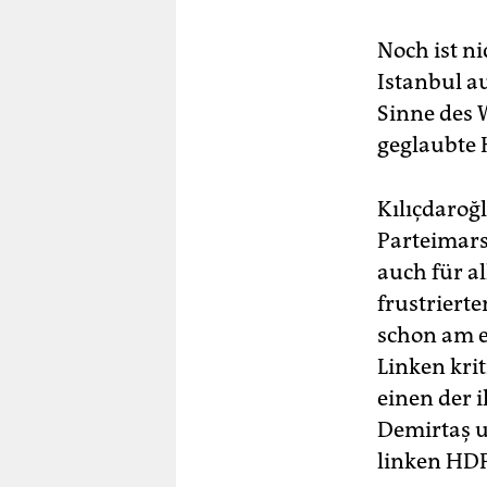
Noch ist n
Istanbul a
Sinne des W
geglaubte
Kılıçdaroğ
Parteimarsc
auch für al
frustriert
schon am e
Linken krit
einen der i
Demirtaş u
linken HDP