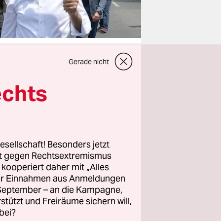
Gerade nicht
echts
Zögern hat
ılıçdaroğlu
eit
HP nicht
esellschaft! Besonders jetzt
rt gegen Rechtsextremismus
z kooperiert daher mit „Alles
oğlu eine
ller Einnahmen aus Anmeldungen
warten:
. September – an die Kampagne,
rstützt und Freiräume sichern will,
anderen
bei?
liedern