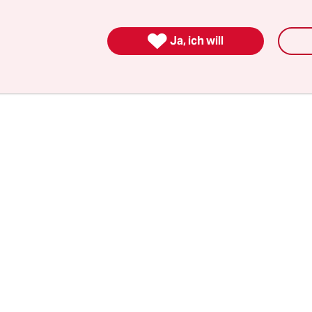
ngigen Oppositionellen hat er sich vergleichba
lichen Widerstands zum Vorbild genommen und b

Ja, ich will
itznamen „Gandhi“ Ehre zu machen.