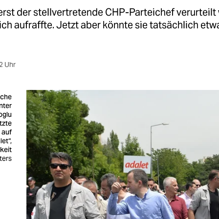
rst der stellvertretende CHP-Parteichef verurteilt
sich aufraffte. Jetzt aber könnte sie tatsächlich etw
2 Uhr
sche
nter
oglu
etzte
 auf
let“,
keit
ters