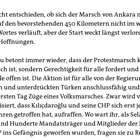
icht entschieden, ob sich der Marsch von Ankara 
uf den bevorstehenden 450 Kilometern nicht im 
ortes verläuft, aber der Start weckt längst verlor
 Hoffnungen.
lu betont immer wieder, dass der Protestmarsch 
h ist, sondern Gerechtigkeit für alle fordert und
le offen ist. Die Aktion ist für alle von der Regie
en und unterdrückten Türken anschlussfähig und
rsten Tag Züge eines Volksmarsches. Zwar wird v
isiert, dass Kılıçda­roğlu und seine CHP sich erst je
hren getroffen hat, aufraffen. Wo wart ihr, als Se
nd Hunderte Mandatsträger und Mitglieder der 
 ins Gefängnis geworfen wurden, fragen sie zu R