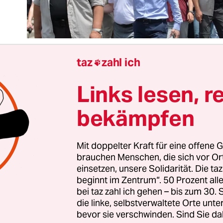
taz
zahl ich

Links lesen, r
ch, muss man sagen, endlich, nach jahrelangem 
 Gandhi“ der Türkei, Oppositionsführer Kemal K
bekämpfen
 einen Ruck gegeben und begonnen zu handeln. S
 sitzt seine sozialdemokratisch-kemalistische C
 im Sessel, sie protestiert jetzt auf der Straße.
Mit doppelter Kraft für eine offene G
brauchen Menschen, die sich vor O
einsetzen, unsere Solidarität. Die ta
 „Marsch für Gerechtigkeit“ unternimmt Kılıçdar
beginnt im Zentrum“. 50 Prozent a
g, auf die Hunderttausende Türken seit Jahren 
bei taz zahl ich gehen – bis zum 30
die linke, selbstverwaltete Orte unte
ne echte Opposition zu leisten. Gemeinsam mit 
bevor sie verschwinden. Sind Sie da
en der CHP und Tausenden weiteren Parteimitg