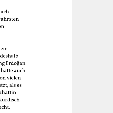
nach
wahrsten
en
kein
 deshalb
rung Erdoğan
 hatte auch
on vielen
tzt, als es
lahattin
kurdisch-
echt.