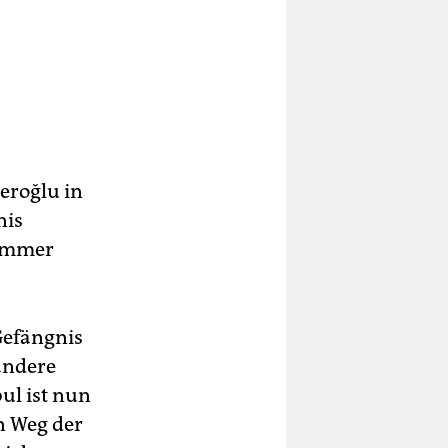
beroğlu in
nis
t immer
Gefängnis
 andere
ul ist nun
en Weg der