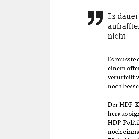
Es dauert

aufraffte
nicht
Es musste e
einem offe
verurteilt 
noch besser
Der HDP-Ko
heraus sign
HDP-Politi
noch einmal