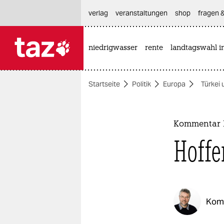
hautnavigation anspringen
hauptinhalt anspringen
footer anspringen
verlag
veranstaltungen
shop
fragen &
niedrigwasser
rente
landtagswahl i

taz zahl ich
taz zahl ich
Startseite
Politik
Europa
Türkei 
themen
politik
Kommentar P
öko
Hoffe
gesellschaft
kultur
Kom
sport