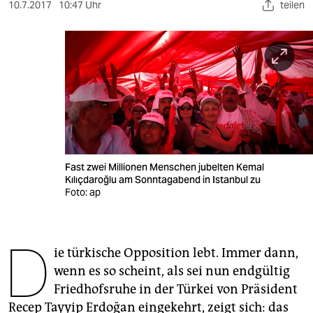
berlin
10.7.2017
10:47 Uhr
teilen
nord
wahrheit
verlag
verlag
veranstaltungen
Fast zwei Millionen Menschen jubelten Kemal
shop
Kılıçdaroğlu am Sonntagabend in Istanbul zu
Foto: ap
fragen & hilfe
unterstützen
D
ie türkische Opposition lebt. Immer dann,
abo
wenn es so scheint, als sei nun endgültig
genossenschaft
Friedhofsruhe in der Türkei von Präsident
Recep Tayyip Erdoğan eingekehrt, zeigt sich: das