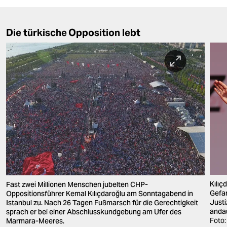
Die türkische Opposition lebt
Kılıç
Fast zwei Millionen Menschen jubelten CHP-
Gefa
Oppositionsführer Kemal Kılıçdaroğlu am Sonntagabend in
Justi
Istanbul zu. Nach 26 Tagen Fußmarsch für die Gerechtigkeit
anda
sprach er bei einer Abschlusskundgebung am Ufer des
Foto:
Marmara-Meeres.