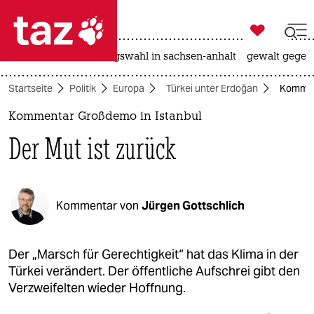

taz zahl ich
hitze
surfen
landtagswahl in sachsen-anhalt
gewalt gegen

taz zahl ich
Startseite
Politik
Europa
Türkei unter Erdoğan
Komment
taz zahl ich
Kommentar Großdemo in Istanbul
themen
Der Mut ist zurück
politik
öko
Kommentar von
Jürgen Gottschlich
gesellschaft
kultur
Der „Marsch für Gerechtigkeit“ hat das Klima in der
Türkei verändert. Der öffentliche Aufschrei gibt den
sport
Verzweifelten wieder Hoffnung.