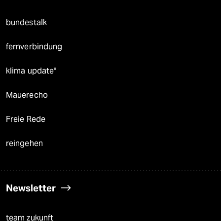
bundestalk
fernverbindung
klima update°
Mauerecho
Freie Rede
reingehen
Newsletter
team zukunft