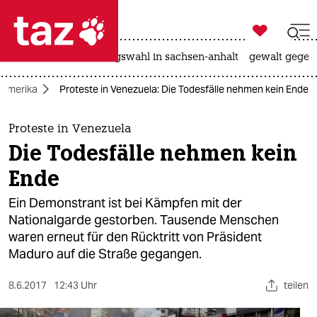

taz zahl ich
hitze
surfen
landtagswahl in sachsen-anhalt
gewalt gegen

taz zahl ich
Amerika
Proteste in Venezuela: Die Todesfälle nehmen kein Ende
taz zahl ich
themen
Proteste in Venezuela
Die Todesfälle nehmen kein
politik
Ende
öko
Ein Demonstrant ist bei Kämpfen mit der
Nationalgarde gestorben. Tausende Menschen
gesellschaft
waren erneut für den Rücktritt von Präsident
Maduro auf die Straße gegangen.
kultur
sport
8.6.2017
12:43 Uhr
teilen