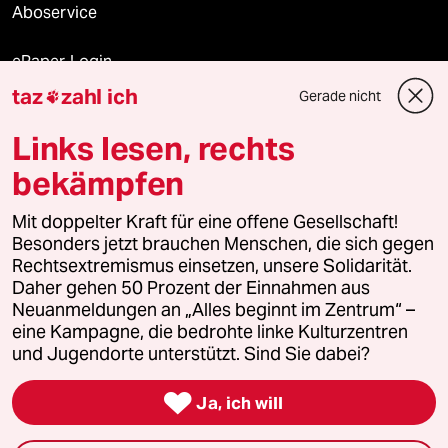
Aboservice
ePaper Login
taz
zahl ich
Gerade nicht

Downloads für Abonnierende
Links lesen, rechts
bekämpfen
© 2026 taz Verlags und Vertriebs GmbH
Mit doppelter Kraft für eine offene Gesellschaft!
Alle Rechte vorbehalten. Bei rechtlichen Fragen oder für Genehmigungen
wenden Sie sich bitte an
lizenzen@taz.de
Besonders jetzt brauchen Menschen, die sich gegen
Rechtsextremismus einsetzen, unsere Solidarität.
Daher gehen 50 Prozent der Einnahmen aus
Feedback
Redaktionsstatut
Kommune-Richtlinien
KI-
Neuanmeldungen an „Alles beginnt im Zentrum“ –
eine Kampagne, die bedrohte linke Kulturzentren
Leitlinie
Informant
Datenschutz
Impressum
AGB
und Jugendorte unterstützt. Sind Sie dabei?
Seitenwende
Einwilligungen widerrufen (Ads)

Ja, ich will