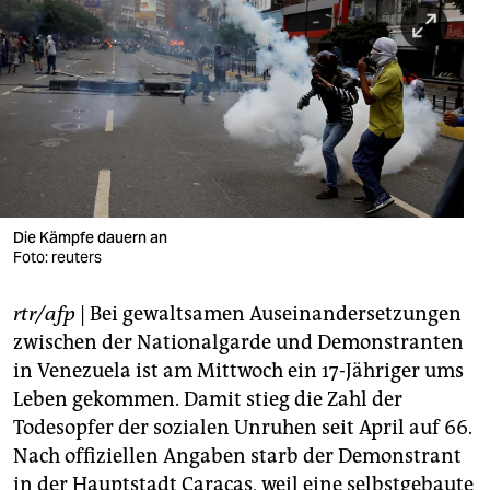
berlin
nord
wahrheit
verlag
verlag
veranstaltungen
Die Kämpfe dauern an
Foto: reuters
shop
rtr/afp
| Bei gewaltsamen Auseinandersetzungen
fragen & hilfe
zwischen der Nationalgarde und Demonstranten
unterstützen
in Venezuela ist am Mittwoch ein 17-Jähriger ums
Leben gekommen. Damit stieg die Zahl der
abo
Todesopfer der sozialen Unruhen seit April auf 66.
genossenschaft
Nach offiziellen Angaben starb der Demonstrant
in der Hauptstadt Caracas, weil eine selbstgebaute