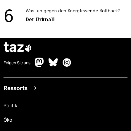
6
Was tun gegen den Energiewende-Rollback?
Der Urknall
taz

Folgen Sie uns
Ressorts
Politik
Öko