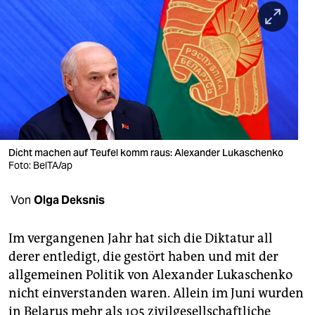
berlin
nord
wahrheit
verlag
verlag
veranstaltungen
Dicht machen auf Teufel komm raus: Alexander Lukaschenko
Foto: BelTA/ap
shop
Von
Olga Deksnis
fragen & hilfe
unterstützen
Im vergangenen Jahr hat sich die Diktatur all
derer entledigt, die gestört haben und mit der
abo
allgemeinen Politik von Alexander Lukaschenko
genossenschaft
nicht einverstanden waren. Allein im Juni wurden
in Belarus mehr als 105 zivilgesellschaftliche