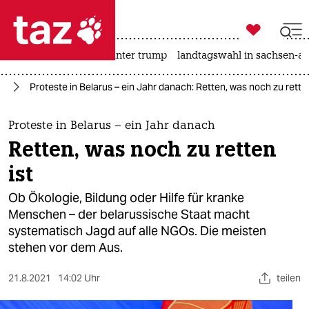

taz zahl ich
nahost-konflikt
usa unter trump
landtagswahl in sachsen-an

taz zahl ich
us
Proteste in Belarus – ein Jahr danach: Retten, was noch zu retten
taz zahl ich
themen
Proteste in Belarus – ein Jahr danach
Retten, was noch zu retten
politik
ist
öko
Ob Ökologie, Bildung oder Hilfe für kranke
Menschen – der belarussische Staat macht
gesellschaft
systematisch Jagd auf alle NGOs. Die meisten
stehen vor dem Aus.
kultur
sport
21.8.2021
14:02 Uhr
teilen