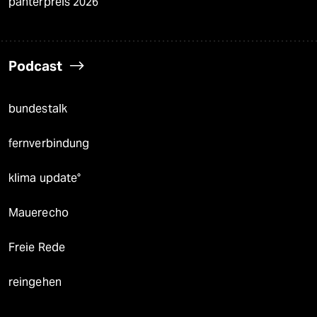
panterpreis 2026
Podcast
bundestalk
fernverbindung
klima update°
Mauerecho
Freie Rede
reingehen