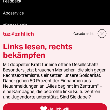
Feedback
Aboservice
ePaper Login
taz
zahl ich
Gerade nicht

Downloads für Abonnierende
Links lesen, rechts
bekämpfen
© 2026 taz Verlags und Vertriebs GmbH
Mit doppelter Kraft für eine offene Gesellschaft!
Alle Rechte vorbehalten. Bei rechtlichen Fragen oder für Genehmigungen
wenden Sie sich bitte an
lizenzen@taz.de
Besonders jetzt brauchen Menschen, die sich gegen
Rechtsextremismus einsetzen, unsere Solidarität.
Daher gehen 50 Prozent der Einnahmen aus
Feedback
Redaktionsstatut
Kommune-Richtlinien
KI-
Neuanmeldungen an „Alles beginnt im Zentrum“ –
eine Kampagne, die bedrohte linke Kulturzentren
Leitlinie
Informant
Datenschutz
Impressum
AGB
und Jugendorte unterstützt. Sind Sie dabei?
Seitenwende
Einwilligungen widerrufen (Ads)

Ja, ich will