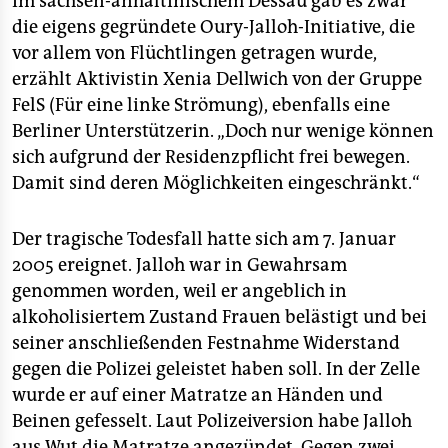
Im sachsen-anhaltinischem Dessau gab es zwar
die eigens gegründete Oury-Jalloh-Initiative, die
vor allem von Flüchtlingen getragen wurde,
erzählt Aktivistin Xenia Dellwich von der Gruppe
FelS (Für eine linke Strömung), ebenfalls eine
Berliner Unterstützerin. „Doch nur wenige können
sich aufgrund der Residenzpflicht frei bewegen.
Damit sind deren Möglichkeiten eingeschränkt.“
Der tragische Todesfall hatte sich am 7. Januar
2005 ereignet. Jalloh war in Gewahrsam
genommen worden, weil er angeblich in
alkoholisiertem Zustand Frauen belästigt und bei
seiner anschließenden Festnahme Widerstand
gegen die Polizei geleistet haben soll. In der Zelle
wurde er auf einer Matratze an Händen und
Beinen gefesselt. Laut Polizeiversion habe Jalloh
aus Wut die Matratze angezündet. Gegen zwei