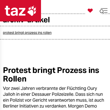

taz zahl ich
archiv-artikel

taz zahl ich
taz zahl ich
protest bringt prozess ins rollen
themen
politik
öko
Protest bringt Prozess ins
Rollen
gesellschaft
Vor zwei Jahren verbrannte der Flüchtling Oury
kultur
Jalloh in einer Dessauer Polizeizelle. Dass sich nun
sport
ein Polizist vor Gericht verantworten muss, ist auch
Berliner Initiativen zu verdanken. Morgen Demo