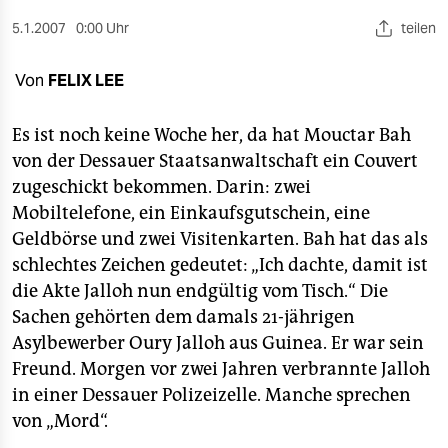
berlin
5.1.2007
0:00 Uhr
teilen
nord
Von
FELIX LEE
wahrheit
verlag
Es ist noch keine Woche her, da hat Mouctar Bah
von der Dessauer Staatsanwaltschaft ein Couvert
verlag
zugeschickt bekommen. Darin: zwei
Mobiltelefone, ein Einkaufsgutschein, eine
veranstaltungen
Geldbörse und zwei Visitenkarten. Bah hat das als
shop
schlechtes Zeichen gedeutet: „Ich dachte, damit ist
die Akte Jalloh nun endgültig vom Tisch.“ Die
fragen & hilfe
Sachen gehörten dem damals 21-jährigen
unterstützen
Asylbewerber Oury Jalloh aus Guinea. Er war sein
Freund. Morgen vor zwei Jahren verbrannte Jalloh
abo
in einer Dessauer Polizeizelle. Manche sprechen
genossenschaft
von „Mord“.