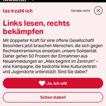
taz
zahl ich
Gerade nicht

team zukunft
Links lesen, rechts
taz frisch
bekämpfen
taz zahl ich
Mit doppelter Kraft für eine offene Gesellschaft!
Besonders jetzt brauchen Menschen, die sich gegen
taz lab Infobrief
Rechtsextremismus einsetzen, unsere Solidarität.
Daher gehen 50 Prozent der Einnahmen aus
Neuanmeldungen an „Alles beginnt im Zentrum“ –
eine Kampagne, die bedrohte linke Kulturzentren
Veranstaltungen
und Jugendorte unterstützt. Sind Sie dabei?

Ja, ich will
Demnächst
Vor Ort
Schon dabei!