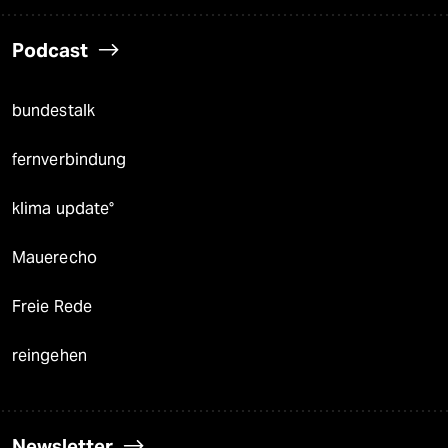
Podcast
bundestalk
fernverbindung
klima update°
Mauerecho
Freie Rede
reingehen
Newsletter