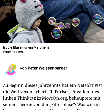
berlin
nord
wahrheit
verlag
verlag
Ist die Blase nur ein Märchen?
Foto: reuters
veranstaltungen
shop
Von
Peter Weissenburger
fragen & hilfe
unterstützen
Zu Beginn dieses Jahrzehnts hat ein Netzaktivist
die Welt verunsichert. Eli Pariser, Präsident des
abo
linken Thinktanks
MoveOn.org
, behauptete mit
genossenschaft
seiner Theorie von der „Filterblase“: Was wir im