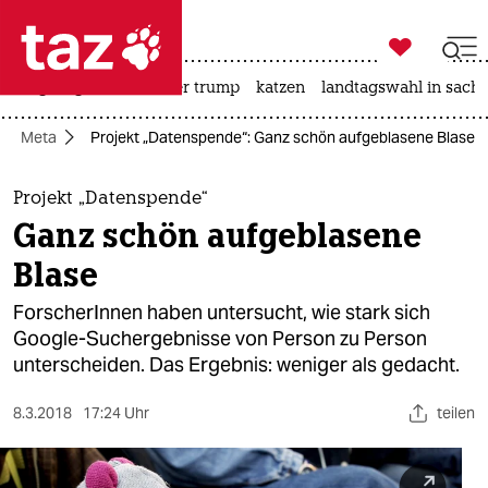

taz zahl ich
bergsteigen
usa unter trump
katzen
landtagswahl in sachs

taz zahl ich
Meta
Projekt „Datenspende“: Ganz schön aufgeblasene Blase
taz zahl ich
themen
Projekt „Datenspende“
Ganz schön aufgeblasene
politik
Blase
öko
ForscherInnen haben untersucht, wie stark sich
Google-Suchergebnisse von Person zu Person
gesellschaft
unterscheiden. Das Ergebnis: weniger als gedacht.
kultur
8.3.2018
17:24 Uhr
teilen
sport