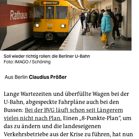
berlin
nord
wahrheit
verlag
verlag
Soll wieder richtig rollen: die Berliner U-Bahn
Foto: IMAGO / Schöning
veranstaltungen
Aus Berlin
Claudius Prößer
shop
fragen & hilfe
Lange Wartezeiten und überfüllte Wagen bei der
U-Bahn, abgespeckte Fahrpläne auch bei den
unterstützen
Bussen:
Bei der BVG läuft schon seit Längerem
abo
vieles nicht nach Plan.
Einen „8-Punkte-Plan“, um
das zu ändern und die landeseigenen
genossenschaft
Verkehrsbetriebe aus der Krise zu führen, hat nun