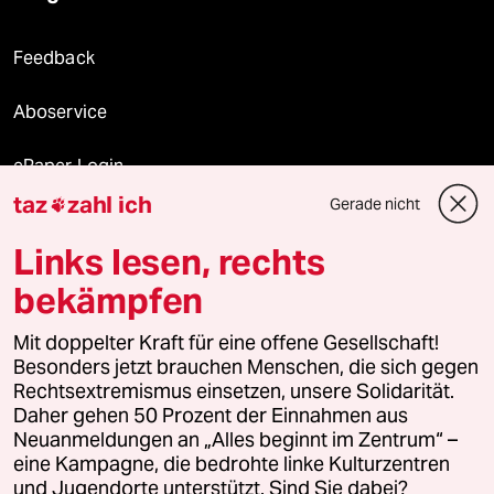
Feedback
Aboservice
ePaper Login
taz
zahl ich
Gerade nicht

Downloads für Abonnierende
Links lesen, rechts
bekämpfen
© 2026 taz Verlags und Vertriebs GmbH
Mit doppelter Kraft für eine offene Gesellschaft!
Alle Rechte vorbehalten. Bei rechtlichen Fragen oder für Genehmigungen
wenden Sie sich bitte an
lizenzen@taz.de
Besonders jetzt brauchen Menschen, die sich gegen
Rechtsextremismus einsetzen, unsere Solidarität.
Daher gehen 50 Prozent der Einnahmen aus
Feedback
Redaktionsstatut
Kommune-Richtlinien
KI-
Neuanmeldungen an „Alles beginnt im Zentrum“ –
eine Kampagne, die bedrohte linke Kulturzentren
Leitlinie
Informant
Datenschutz
Impressum
AGB
und Jugendorte unterstützt. Sind Sie dabei?