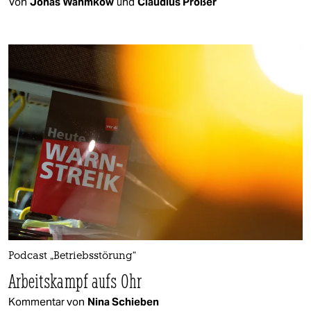
Von
Jonas Wahmkow
und
Claudius Prößer
Podcast „Betriebsstörung“
Arbeits­kampf aufs Ohr
Kommentar von
Nina Schieben