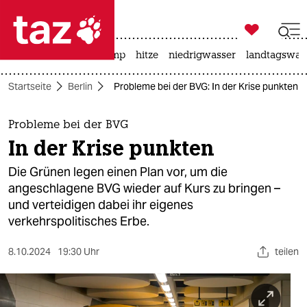

taz zahl ich
katzen
usa unter trump
hitze
niedrigwasser
landtagswahl

taz zahl ich
Startseite
Berlin
Probleme bei der BVG: In der Krise punkten
taz zahl ich
themen
Probleme bei der BVG
In der Krise punkten
politik
Die Grünen legen einen Plan vor, um die
öko
angeschlagene BVG wieder auf Kurs zu bringen –
und verteidigen dabei ihr eigenes
gesellschaft
verkehrspolitisches Erbe.
kultur
8.10.2024
19:30 Uhr
teilen
sport