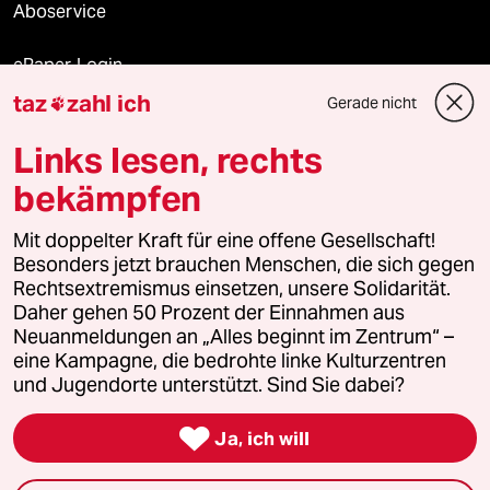
Aboservice
ePaper Login
taz
zahl ich
Gerade nicht

Downloads für Abonnierende
Links lesen, rechts
bekämpfen
© 2026 taz Verlags und Vertriebs GmbH
Alle Rechte vorbehalten. Bei rechtlichen Fragen oder für Genehmigungen
Mit doppelter Kraft für eine offene Gesellschaft!
wenden Sie sich bitte an
lizenzen@taz.de
Besonders jetzt brauchen Menschen, die sich gegen
Rechtsextremismus einsetzen, unsere Solidarität.
Daher gehen 50 Prozent der Einnahmen aus
Feedback
Redaktionsstatut
Kommune-Richtlinien
KI-
Neuanmeldungen an „Alles beginnt im Zentrum“ –
eine Kampagne, die bedrohte linke Kulturzentren
Leitlinie
Informant
Datenschutz
Impressum
AGB
und Jugendorte unterstützt. Sind Sie dabei?
Seitenwende
Einwilligungen widerrufen (Ads)

Ja, ich will