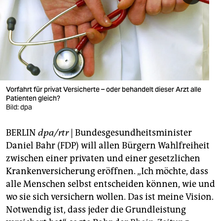
berlin
nord
wahrheit
verlag
verlag
Vorfahrt für privat Versicherte – oder behandelt dieser Arzt alle
Patienten gleich?
veranstaltungen
Bild: dpa
shop
BERLIN
dpa/rtr
| Bundesgesundheitsminister
fragen & hilfe
Daniel Bahr (FDP) will allen Bürgern Wahlfreiheit
zwischen einer privaten und einer gesetzlichen
unterstützen
Krankenversicherung eröffnen. „Ich möchte, dass
alle Menschen selbst entscheiden können, wie und
abo
wo sie sich versichern wollen. Das ist meine Vision.
genossenschaft
Notwendig ist, dass jeder die Grundleistung