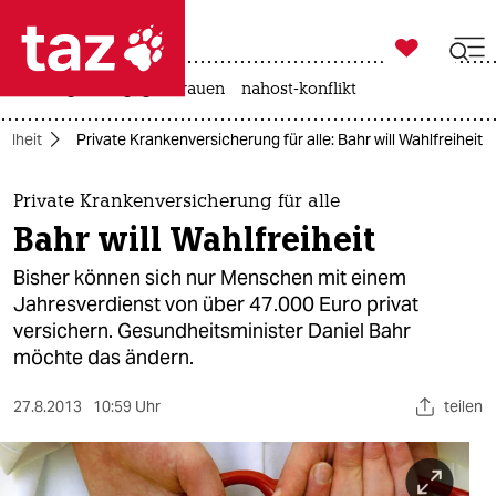

taz zahl ich
hitze
gewalt gegen frauen
nahost-konflikt

taz zahl ich
ndheit
Private Krankenversicherung für alle: Bahr will Wahlfreiheit
taz zahl ich
themen
Private Krankenversicherung für alle
Bahr will Wahlfreiheit
politik
Bisher können sich nur Menschen mit einem
öko
Jahresverdienst von über 47.000 Euro privat
versichern. Gesundheitsminister Daniel Bahr
gesellschaft
möchte das ändern.
kultur
27.8.2013
10:59 Uhr
teilen
sport