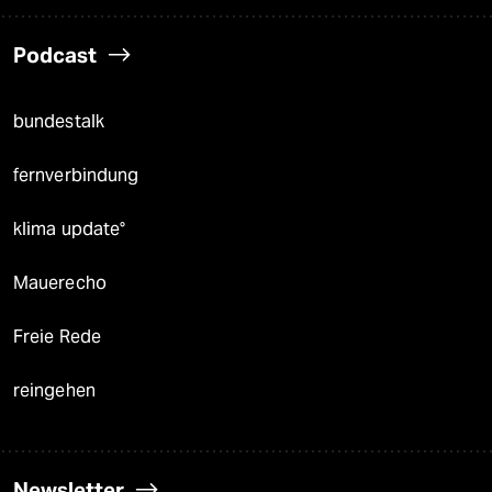
Podcast
bundestalk
fernverbindung
klima update°
Mauerecho
Freie Rede
reingehen
Newsletter