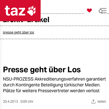

taz zahl ich
archiv-artikel

taz zahl ich
taz zahl ich
presse geht über los
themen
politik
öko
Presse geht über Los
gesellschaft
NSU-PROZESS Akkreditierungsverfahren garantiert
durch Kontingente Beteiligung türkischer Medien.
kultur
Plätze für weitere Pressevertreter werden verlost
sport
20.4.2013
0:00 Uhr
teilen