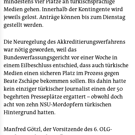
epaper login
mindestens vier Plätze an türkischsprachige
Medien gehen. Innerhalb der Kontingente wird
jeweils gelost. Anträge können bis zum Dienstag
gestellt werden.
Die Neuregelung des Akkreditierungsverfahrens
war nötig geworden, weil das
Bundesverfassungsgericht vor einer Woche in
einem Eilbeschluss entschied, dass auch türkische
Medien einen sicheren Platz im Prozess gegen
Beate Zschäpe bekommen sollen. Bis dahin hatte
kein einziger türkischer Journalist einen der 50
begehrten Presseplätze ergattert – obwohl doch
acht von zehn NSU-Mordopfern türkischen
Hintergrund hatten.
Manfred Götzl, der Vorsitzende des 6. OLG-