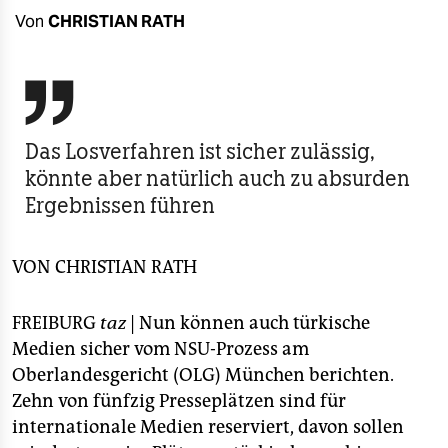
berlin
Von
CHRISTIAN RATH
nord
wahrheit

verlag
Das Losverfahren ist sicher zulässig,
könnte aber natürlich auch zu absurden
verlag
Ergebnissen führen
veranstaltungen
shop
VON
CHRISTIAN RATH
fragen & hilfe
FREIBURG
taz
| Nun können auch türkische
unterstützen
Medien sicher vom NSU-Prozess am
abo
Oberlandesgericht (OLG) München berichten.
Zehn von fünfzig Presseplätzen sind für
genossenschaft
internationale Medien reserviert, davon sollen