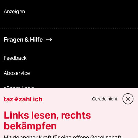
Anzeigen
Fragen & Hilfe
Feedback
Aboservice
ePaper Login
taz
zahl ich
Gerade nicht

Downloads für Abonnierende
Links lesen, rechts
bekämpfen
© 2026 taz Verlags und Vertriebs GmbH
Mit doppelter Kraft für eine offene Gesellschaft!
Alle Rechte vorbehalten. Bei rechtlichen Fragen oder für Genehmigungen