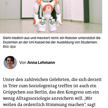
berlin
nord
wahrheit
verlag
Sieht niedlich aus und meckert nicht: ein Roboter unterstützt die
verlag
Dozenten an der Uni Kassel bei der Ausbildung von Studenten.
Bild: dpa
veranstaltungen
shop
Von
Anna Lehmann
fragen & hilfe
Unter den zahlreichen Gelehrten, die sich derzeit
unterstützen
in Trier zum Soziologentag treffen ist auch ein
abo
Grüppchen aus Berlin, das den Kongress um ein
wenig Alltagssoziologie anreichern will. „Wir
genossenschaft
wollen da ordentlich Stimmung machen“, sagt