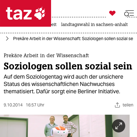

taz zahl ich
autowahn
hitze
arbeit
landtagswahl in sachsen-anhalt

taz zahl ich
ft
Prekäre Arbeit in der Wissenschaft: Soziologen sollen sozial sein
taz zahl ich
themen
Prekäre Arbeit in der Wissenschaft
Soziologen sollen sozial sein
politik
Auf dem Soziologentag wird auch der unsichere
öko
Status des wissenschaftlichen Nachwuchses
thematisiert. Dafür sorgt eine Berliner Initiative.
gesellschaft
9.10.2014
16:57 Uhr
teilen
kultur
sport