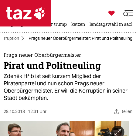

taz zahl ich
bergsteigen
usa unter trump
katzen
landtagswahl in sachs

taz zahl ich
Korruption
Prags neuer Oberbürgermeister: Pirat und Politneuling
taz zahl ich
themen
Prags neuer Oberbürgermeister
Pirat und Politneuling
politik
Zdeněk Hřib ist seit kurzem Mitglied der
öko
Piratenpartei und nun schon Prags neuer
Oberbürgermeister. Er will die Korruption in seiner
gesellschaft
Stadt bekämpfen.
kultur
29.10.2018
12:31 Uhr
teilen
sport