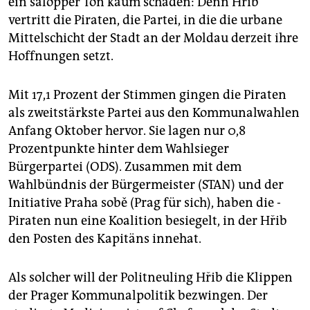
ein salopper Ton kaum schaden: Denn Hřib
epaper login
vertritt die Piraten, die Partei, in die die urbane
Mittelschicht der Stadt an der Moldau derzeit ihre
Hoffnungen setzt.
Mit 17,1 Prozent der Stimmen gingen die Piraten
als zweitstärkste Partei aus den Kommunalwahlen
Anfang Oktober hervor. Sie lagen nur 0,8
Prozentpunkte hinter dem Wahlsieger
Bürgerpartei (ODS). Zusammen mit dem
Wahlbündnis der Bürgermeister (STAN) und der
Initiative Praha sobě (Prag für sich), haben die ­
Piraten nun eine Koalition besiegelt, in der Hřib
den Posten des Kapitäns innehat.
Als solcher will der Politneuling Hřib die Klippen
der Prager Kommunalpolitik bezwingen. Der