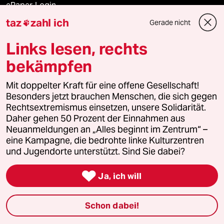
ePaper Login
taz
zahl ich
Gerade nicht

Downloads für Abonnierende
Links lesen, rechts
bekämpfen
© 2026 taz Verlags und Vertriebs GmbH
Mit doppelter Kraft für eine offene Gesellschaft!
Alle Rechte vorbehalten. Bei rechtlichen Fragen oder für Genehmigungen
wenden Sie sich bitte an
lizenzen@taz.de
Besonders jetzt brauchen Menschen, die sich gegen
Rechtsextremismus einsetzen, unsere Solidarität.
Daher gehen 50 Prozent der Einnahmen aus
Feedback
Redaktionsstatut
Kommune-Richtlinien
KI-
Neuanmeldungen an „Alles beginnt im Zentrum“ –
eine Kampagne, die bedrohte linke Kulturzentren
Leitlinie
Informant
Datenschutz
Impressum
AGB
und Jugendorte unterstützt. Sind Sie dabei?
Seitenwende
Einwilligungen widerrufen (Ads)

Ja, ich will
Schon dabei!