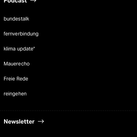
Podcast
bundestalk
fernverbindung
klima update°
Mauerecho
Freie Rede
reingehen
Newsletter