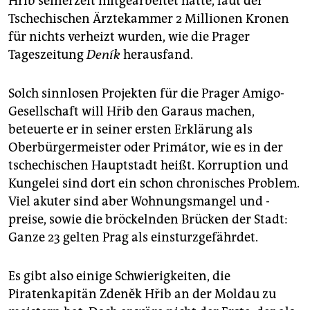
Hřib seinerzeit mit­gearbeitet hatte, laut der
Tschechischen Ärztekammer 2 ­Mil­lionen Kronen
für nichts verheizt wurden, wie die Prager
Tageszeitung
Deník
herausfand.
Solch sinnlosen Projekten für die Prager Amigo-
Gesellschaft will Hřib den Garaus machen,
beteuerte er in seiner ersten Erklärung als
Oberbürgermeister oder Primátor, wie es in der
tschechischen Hauptstadt heißt. Korruption und
Kungelei sind dort ein schon chronisches Problem.
Viel akuter sind aber Wohnungsmangel und -
preise, sowie die bröckelnden Brücken der Stadt:
Ganze 23 gelten Prag als einsturzgefährdet.
Es gibt also einige Schwierigkeiten, die
Piratenkapitän Zdeněk Hřib an der Moldau zu