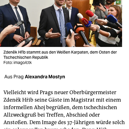
berlin
nord
wahrheit
verlag
verlag
Zdeněk Hřib stammt aus den Weißen Karpaten, dem Osten der
Tschechischen Republik
veranstaltungen
Foto: imago/ctk
shop
Aus Prag
Alexandra Mostyn
fragen & hilfe
Vielleicht wird Prags neuer Oberbürgermeister
unterstützen
Zdeněk Hřib seine Gäste im Magistrat mit einem
informellen Ahoj begrüßen, dem tschechischen
abo
Allzweckgruß bei Treffen, Abschied oder
genossenschaft
Anstoßen. Dem Image des 37-Jährigen würde solch