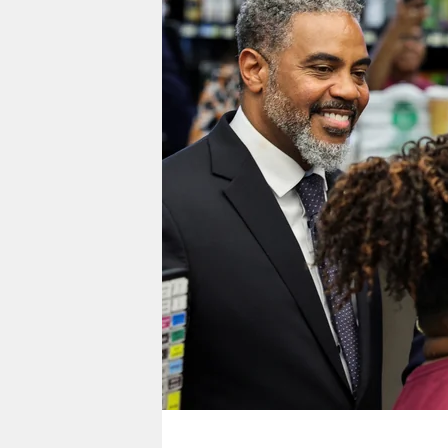
berlin
nord
wahrheit
verlag
verlag
veranstaltungen
shop
fragen & hilfe
unterstützen
abo
genossenschaft