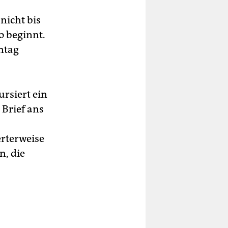
nicht bis
o beginnt.
ntag
ursiert ein
Brief ans
rterweise
n, die