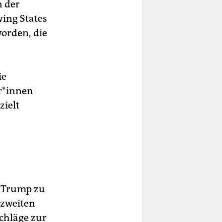
h der
ing States
worden, die
ie
r*in­nen
zielt
f Trump zu
 zweiten
chläge zur