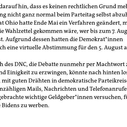
 darauf hin, dass es keinen rechtlichen Grund meh
 nicht ganz normal beim Parteitag selbst abzuh
t Ohio hatte Ende Mai ein Verfahren geändert, 
die Wahlzettel gekommen wäre, wer bis zum 7. Aug
t. Aufgrund dessen hatten die De­mo­kra­t*in­nen
ch eine virtuelle Abstimmung für den 5. August a
h des DNC, die Debatte nunmehr per Machtwort 
d Einigkeit zu erzwingen, könnte nach hinten l
mit guten Drähten in demokratische Parteikreis
nzähligen Mails, Nachrichten und Telefonanrufe
brachte wichtige Geld­ge­be­r*in­nen versuchen, 
 Bidens zu werben.