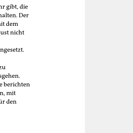
r gibt, die
alten. Der
mit dem
ust nicht
ngesetzt.
zu
osgehen.
e berichten
n, mit
für den