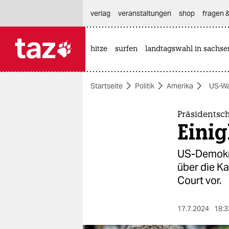
hautnavigation anspringen
hauptinhalt anspringen
footer anspringen
verlag
veranstaltungen
shop
fragen &
hitze
surfen
landtagswahl in sachse

taz zahl ich
taz zahl ich
Startseite
Politik
Amerika
US-Wa
themen
politik
Präsidentsc
Einig
öko
US-Demokra
gesellschaft
über die K
Court vor.
kultur
sport
17.7.2024
18:3