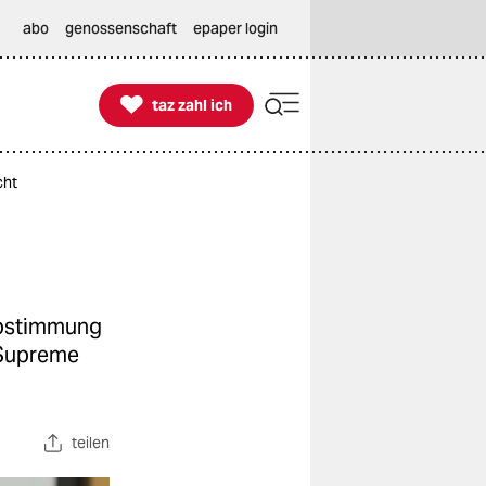
abo
genossenschaft
epaper login

taz zahl ich
taz zahl ich
cht
Abstimmung
 Supreme
teilen