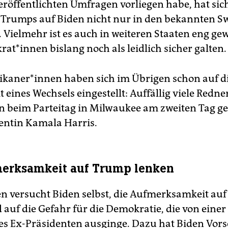
veröffentlichten Umfragen vorliegen habe, hat sic
Trumps auf Biden nicht nur in den bekannten Sw
. Vielmehr ist es auch in weiteren Staaten eng ge
ra­t*in­nen bislang noch als leidlich sicher galten.
li­ka­ne­r*in­nen haben sich im Übrigen schon auf d
 eines Wechsels eingestellt: Auffällig viele Red­ne­
en beim Parteitag in Milwaukee am zweiten Tag ge
entin Kamala Harris.
merksamkeit auf Trump lenken
n versucht Biden selbst, die Aufmerksamkeit au
 auf die Gefahr für die Demokratie, die von einer
es Ex-Präsidenten ausginge. Dazu hat Biden Vors