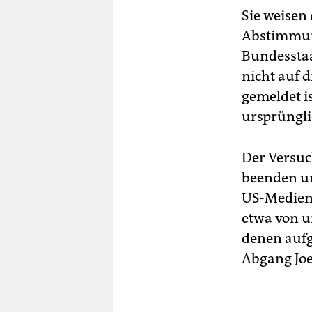
Sie weisen
Abstimmung
Bundesstaa
nicht auf 
gemeldet is
ursprüngli
Der Versuc
beenden un
US-Medien 
etwa von u
denen aufge
Abgang Joe