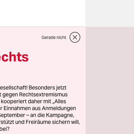
sen Tagen
Gerade nicht
Folgen des
dmet ist,
echts
Kandidatur
ne Seite
esellschaft! Besonders jetzt
 Joe Biden
rt gegen Rechtsextremismus
z kooperiert daher mit „Alles
 dafür,
ller Einnahmen aus Anmeldungen
en jemand
. September – an die Kampagne,
e fürchtet,
rstützt und Freiräume sichern will,
bei?
en Schaden