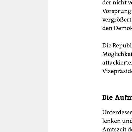
der nicht 
Vorsprung 
vergrößert
den De­mo­k
Die Re­pu­b
Möglichkeit
attackiert
Vizepräsid
Die Auf
Unterdesse
lenken und
Amtszeit d