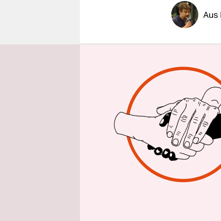
epaper login
Aus 
Während di
gänzlich d
Attentats 
verschärft 
Joe Bidens.
Dabei sind
geht davon
von der Ka
dass die v
anderen an 
die hitzige