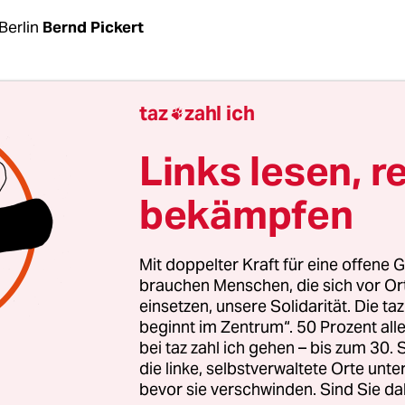
Berlin
Bernd Pickert
e öffentliche Aufmerksamkeit in den USA in die
taz
zahl ich

en Republikaner*innen, ihrem Parteitag und den 
auf Donald Trump
vom vergangenen Samstag gewi
Links lesen, r
sich bei den De­mo­kra­t*in­nen der Streit um die 
bekämpfen
 mindestens zwei Tendenzen auszumachen: Die ei
Mit doppelter Kraft für eine offene G
 aus,
dass es keinerlei Anzeichen dafür gibt, dass
brauchen Menschen, die sich vor O
einsetzen, unsere Solidarität. Die ta
ndidatur zurücktritt.
Das wäre die Voraussetzung
beginnt im Zentrum“. 50 Prozent a
on ihm in den Vorwahlen gewonnenen Delegiert
bei taz zahl ich gehen – bis zum 30
die Spitze des Tickets wählen könnten. Diese Seit
die linke, selbstverwaltete Orte unte
bevor sie verschwinden. Sind Sie da
 Debatte unter De­mo­kra­t*in­nen löse nur weiter