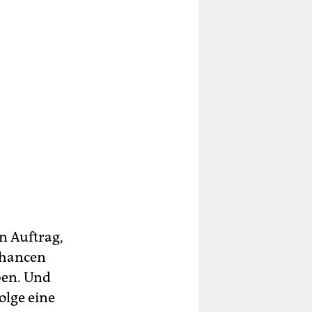
n Auftrag,
chancen
ben. Und
olge eine