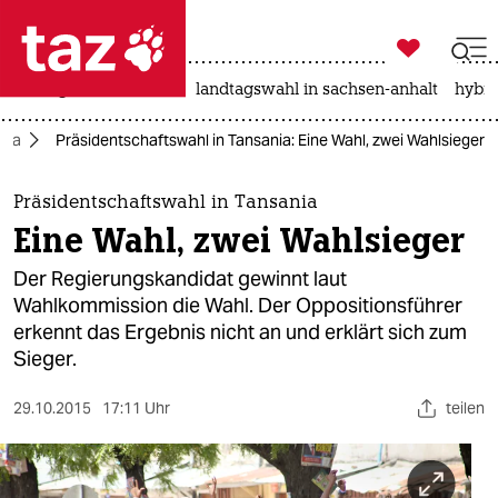

taz zahl ich
niedrigwasser
rente
landtagswahl in sachsen-anhalt
hybri

taz zahl ich
rika
Präsidentschaftswahl in Tansania: Eine Wahl, zwei Wahlsieger
taz zahl ich
themen
Präsidentschaftswahl in Tansania
Eine Wahl, zwei Wahlsieger
politik
Der Regierungskandidat gewinnt laut
öko
Wahlkommission die Wahl. Der Oppositionsführer
erkennt das Ergebnis nicht an und erklärt sich zum
gesellschaft
Sieger.
kultur
29.10.2015
17:11 Uhr
teilen
sport