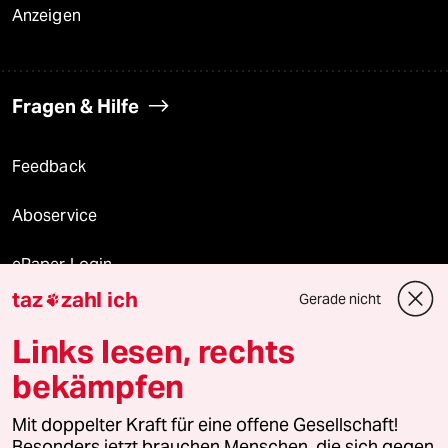
Anzeigen
Fragen & Hilfe
Feedback
Aboservice
ePaper Login
taz
zahl ich
Gerade nicht

Downloads für Abonnierende
Links lesen, rechts
bekämpfen
© 2026 taz Verlags und Vertriebs GmbH
Mit doppelter Kraft für eine offene Gesellschaft!
Alle Rechte vorbehalten. Bei rechtlichen Fragen oder für Genehmigungen
wenden Sie sich bitte an
lizenzen@taz.de
Besonders jetzt brauchen Menschen, die sich gegen