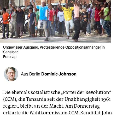
berlin
nord
wahrheit
verlag
verlag
Ungewisser Ausgang: Protestierende Oppositionsanhänger in
Sansibar.
veranstaltungen
Foto: ap
shop
Aus Berlin
Dominic Johnson
fragen & hilfe
unterstützen
Die ehemals sozialistische „Partei der Revolution“
abo
(CCM), die Tansania seit der Unabhängigkeit 1961
regiert, bleibt an der Macht. Am Donnerstag
genossenschaft
erklärte die Wahlkommission CCM-Kandidat John