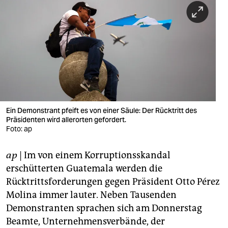
berlin
nord
wahrheit
verlag
verlag
veranstaltungen
Ein Demonstrant pfeift es von einer Säule: Der Rücktritt des
Präsidenten wird allerorten gefordert.
shop
Foto: ap
fragen & hilfe
ap
| Im von einem Korruptionsskandal
erschütterten Guatemala werden die
unterstützen
Rücktrittsforderungen gegen Präsident Otto Pérez
abo
Molina immer lauter. Neben Tausenden
Demonstranten sprachen sich am Donnerstag
genossenschaft
Beamte, Unternehmensverbände, der