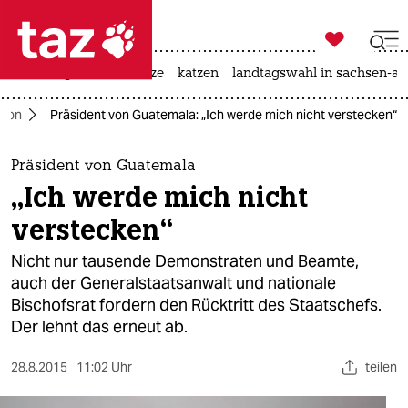

taz zahl ich
iran-krieg
ceuta
hitze
katzen
landtagswahl in sachsen-an

taz zahl ich
tion
Präsident von Guatemala: „Ich werde mich nicht verstecken“
taz zahl ich
themen
Präsident von Guatemala
„Ich werde mich nicht
politik
verstecken“
öko
Nicht nur tausende Demonstraten und Beamte,
auch der Generalstaatsanwalt und nationale
gesellschaft
Bischofsrat fordern den Rücktritt des Staatschefs.
Der lehnt das erneut ab.
kultur
sport
28.8.2015
11:02 Uhr
teilen