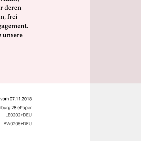
ür deren
n, frei
ngagement.
e unsere
vom
07.11.2018
burg 28 ePaper
LE0202
+DEU
BW0205
+DEU