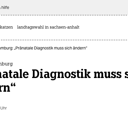
 hilfe
katzen
landtagswahl in sachsen-anhalt
amburg: „Pränatale Diagnostik muss sich ändern“
mburg
atale Diagnostik muss 
rn“
 Uhr