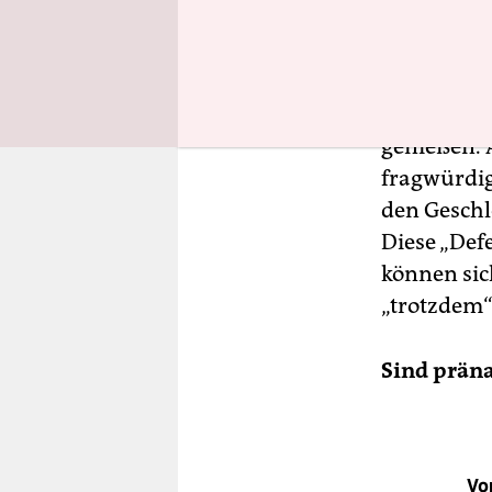
glauben. B
ein Verdac
falsch hera
von 99-proz
genießen. 
fragwürdig
den Geschl
Diese „Def
können sic
„trotzdem“
Sind prän
Vo