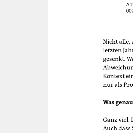
Abt
00
Nicht alle
letzten Ja
gesenkt. Wa
Abweichung
Kontext ei
nur als Pro
Was genau
Ganz viel.
Auch dass 