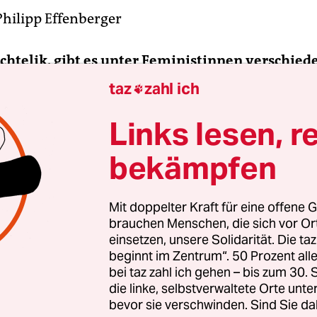
Philipp Effenberger
Achtelik, gibt es unter Feministinnen verschied
gen zum Thema Abtreibung?
taz
zahl ich

Links lesen, r
htelik:
Nicht zum Thema Abtreibung, aber bei
en nach pränataler Diagnostik. Der „Pro-Choice
bekämpfen
wichtigsten, den Frauen zu vertrauen und die per
t in Frage zu stellen. Eine andere Fraktion, vor 
nen mit Behinderungen, findet die gezielte Such
Mit doppelter Kraft für eine offene G
brauchen Menschen, die sich vor O
gen beim Fötus bedenklich.
einsetzen, unsere Solidarität. Die ta
beginnt im Zentrum“. 50 Prozent a
ale Diagnostik denn generell ein Fortschritt?
bei taz zahl ich gehen – bis zum 30
die linke, selbstverwaltete Orte unte
bevor sie verschwinden. Sind Sie da
die Tests technisch nicht so ausgereift sind, wie di