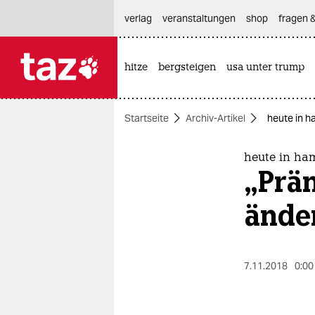
hautnavigation anspringen
hauptinhalt anspringen
footer anspringen
verlag
veranstaltungen
shop
fragen &
hitze
bergsteigen
usa unter trump

taz zahl ich
taz zahl ich
Startseite
Archiv-Artikel
heute in h
themen
politik
heute in ha
„Prän
öko
ände
gesellschaft
kultur
7.11.2018
0:00
sport