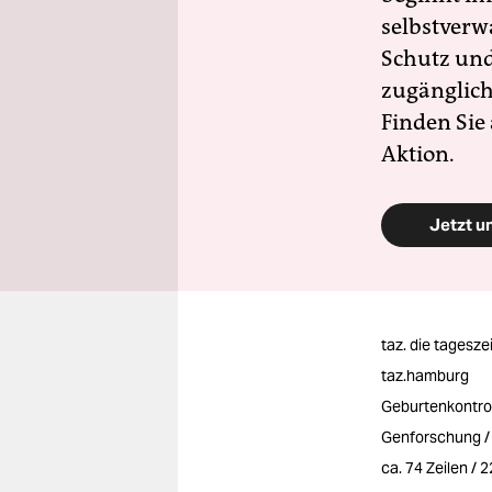
selbstverw
Schutz und 
zugänglich
Finden Sie
Aktion.
Jetzt u
taz. die tagesze
taz.hamburg
Geburtenkontrol
Genforschung /
ca. 74 Zeilen / 