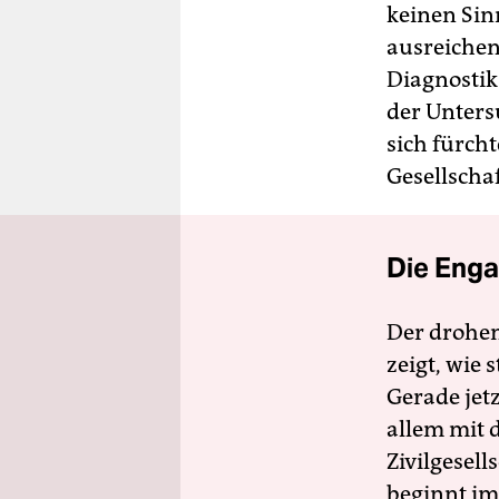
keinen Sin
ausreichen
Diagnostik
der Unters
sich fürch
Gesellscha
Die Enga
Der drohe
zeigt, wie
Gerade jet
allem mit d
Zivilgesell
beginnt im