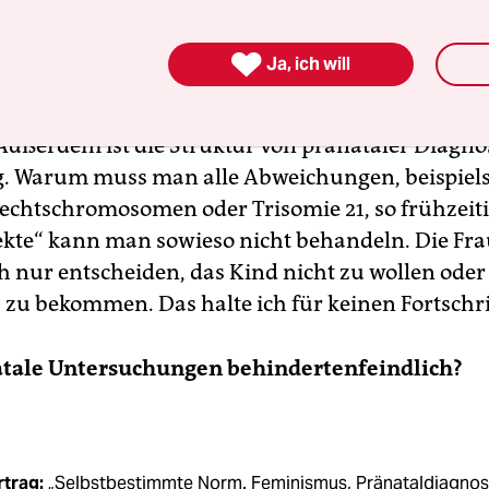
ei den neuen Bluttests wird vielen jüngeren Sch
ht auf Chromosomenabweichung mitgeteilt, der s

Ja, ich will
usstellt. Die Firmen, die diese Tests anbieten, sp
entiger Sicherheit. Diese Zahl ist jedoch mit Vor
Außerdem ist die Struktur von pränataler Diagno
. Warum muss man alle Abweichungen, beispiels
echtschromosomen oder Trisomie 21, so frühzeiti
ekte“ kann man sowieso nicht behandeln. Die Fr
h nur entscheiden, das Kind nicht zu wollen oder
 zu bekommen. Das halte ich für keinen Fortschri
atale Untersuchungen behindertenfeindlich?
rtrag:
„Selbstbestimmte Norm. Feminismus, Pränataldia­gnost