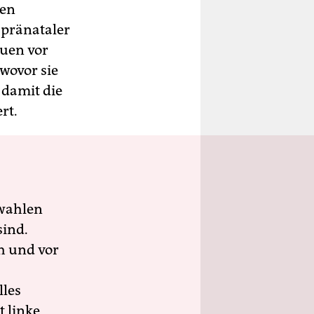
ten
 pränataler
uen vor
wovor sie
 damit die
rt.
wahlen
sind.
h und vor
lles
 linke,