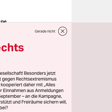
ene
Gerade nicht
echts
-Fraktion“
sönlichen
allem von
e nach
esellschaft! Besonders jetzt
rt gegen Rechtsextremismus
z kooperiert daher mit „Alles
ller Einnahmen aus Anmeldungen
. September – an die Kampagne,
rstützt und Freiräume sichern will,
bei?
e Leute