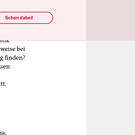
wangeren
ich als
Schon dabei!
rechen aber
sicht zu
stik
weise bei
g finden?
auen
tt.
ik,