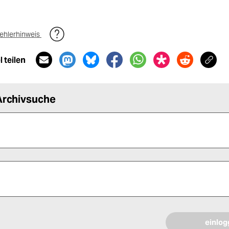
ehlerhinweis
 teilen
Archivsuche
 alle Pflichtfelder (*) aus, um fortfahren zu können.