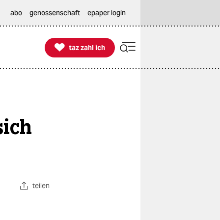
abo
genossenschaft
epaper login

taz zahl ich
taz zahl ich
sich
teilen