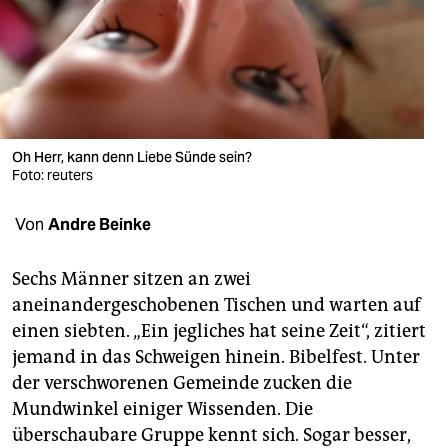
berlin
nord
wahrheit
verlag
Oh Herr, kann denn Liebe Sünde sein?
verlag
Foto: reuters
veranstaltungen
Von
Andre Beinke
shop
Sechs Männer sitzen an zwei
fragen & hilfe
aneinandergeschobenen Tischen und warten auf
einen siebten. „Ein jegliches hat seine Zeit“, zitiert
unterstützen
jemand in das Schweigen hinein. Bibelfest. Unter
abo
der verschworenen Gemeinde zucken die
Mundwinkel einiger Wissenden. Die
genossenschaft
überschaubare Gruppe kennt sich. Sogar besser,