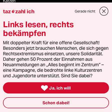
Katzen
taz
zahl ich
Gerade nicht

Landtagswahl in Sachsen-Anhalt
Links lesen, rechts
Ceuta
bekämpfen
Hitze
Mit doppelter Kraft für eine offene Gesellschaft!
Besonders jetzt brauchen Menschen, die sich gegen
Rechtsextremismus einsetzen, unsere Solidarität.
Daher gehen 50 Prozent der Einnahmen aus
Verlag
Neuanmeldungen an „Alles beginnt im Zentrum“ –
eine Kampagne, die bedrohte linke Kulturzentren
Aktuelles
und Jugendorte unterstützt. Sind Sie dabei?

Ja, ich will
Hausblog
Die Seitenwende
Schon dabei!