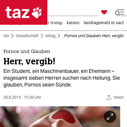

taz zahl ich
bergsteigen
usa unter trump
katzen
landtagswahl in sachs

taz zahl ich
tseite
Gesellschaft
Alltag
Pornos und Glauben: Herr, vergib!
taz zahl ich
themen
Pornos und Glauben
Herr, vergib!
politik
Ein Student, ein Maschinenbauer, ein Ehemann –
öko
insgesamt sieben Herren suchen nach Heilung. Sie
glauben, Pornos seien Sünde.
gesellschaft
30.8.2015
15:38 Uhr
teilen
kultur
sport