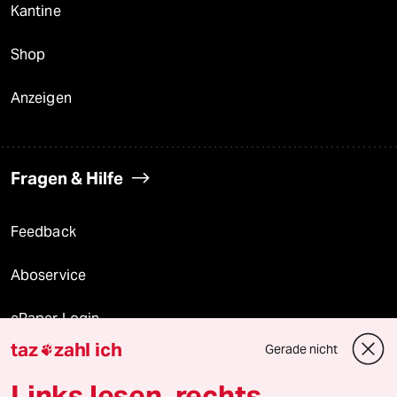
Kantine
Shop
Anzeigen
Fragen & Hilfe
Feedback
Aboservice
ePaper Login
taz
zahl ich
Gerade nicht

Downloads für Abonnierende
Links lesen, rechts