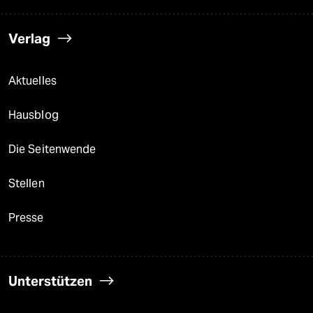
Verlag
Aktuelles
Hausblog
Die Seitenwende
Stellen
Presse
Unterstützen