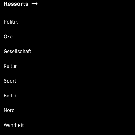
Ressorts
Politik
Öko
Gesellschaft
Kultur
Sport
Berlin
Nord
Wahrheit