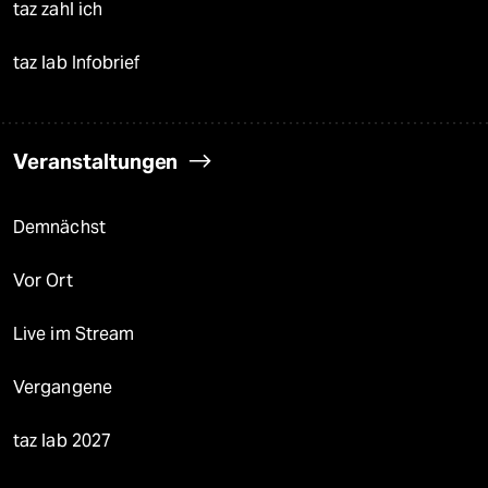
taz zahl ich
taz lab Infobrief
Veranstaltungen
Demnächst
Vor Ort
Live im Stream
Vergangene
taz lab 2027