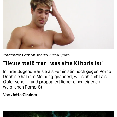
Interview Pornofilmerin Anna Span
"Heute weiß man, was eine Klitoris ist"
In ihrer Jugend war sie als Feministin noch gegen Porno.
Doch sie hat ihre Meinung geändert, will sich nicht als
Opfer sehen – und propagiert lieber einen eigenen
weiblichen Porno-Stil.
Von
Jette Gindner