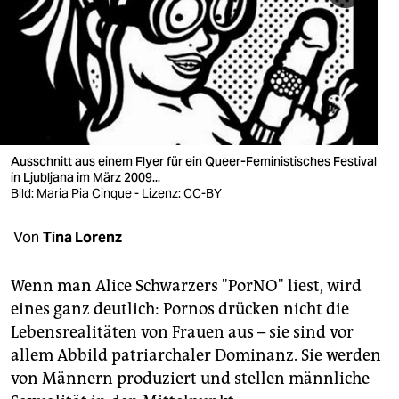
berlin
nord
wahrheit
verlag
verlag
Ausschnitt aus einem Flyer für ein Queer-Feministisches Festival
in Ljubljana im März 2009...
veranstaltungen
Bild:
Maria Pia Cinque
- Lizenz:
CC-BY
shop
Von
Tina Lorenz
fragen & hilfe
Wenn man Alice Schwarzers "PorNO" liest, wird
unterstützen
eines ganz deutlich: Pornos drücken nicht die
Lebensrealitäten von Frauen aus – sie sind vor
abo
allem Abbild patriarchaler Dominanz. Sie werden
genossenschaft
von Männern produziert und stellen männliche