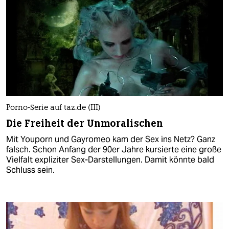
Porno-Serie auf taz.de (III)
Die Freiheit der Unmoralischen
Mit Youporn und Gayromeo kam der Sex ins Netz? Ganz
falsch. Schon Anfang der 90er Jahre kursierte eine große
Vielfalt expliziter Sex-Darstellungen. Damit könnte bald
Schluss sein.