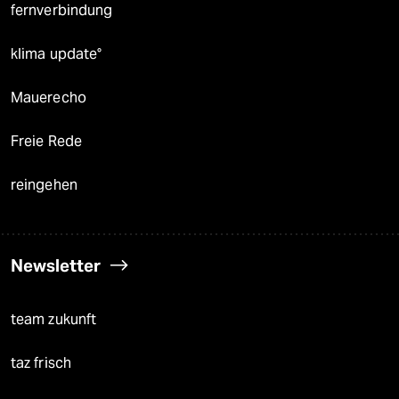
fernverbindung
klima update°
Mauerecho
Freie Rede
reingehen
Newsletter
team zukunft
taz frisch