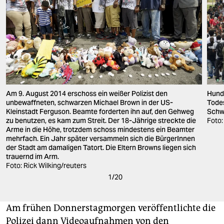
Am 9. August 2014 erschoss ein weißer Polizist den
Hund
unbewaffneten, schwarzen Michael Brown in der US-
Todes
Kleinstadt Ferguson. Beamte forderten ihn auf, den Gehweg
Schwe
zu benutzen, es kam zum Streit. Der 18-Jährige streckte die
Foto:
Arme in die Höhe, trotzdem schoss mindestens ein Beamter
mehrfach. Ein Jahr später versammeln sich die BürgerInnen
der Stadt am damaligen Tatort. Die Eltern Browns liegen sich
trauernd im Arm.
Foto: Rick Wilking/reuters
1
/
20
Am frühen Donnerstagmorgen veröffentlichte die
Polizei dann Videoaufnahmen von den