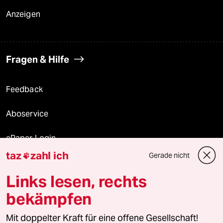
Anzeigen
Fragen & Hilfe
Feedback
Aboservice
ePaper Login
taz
zahl ich
Gerade nicht

Downloads für Abonnierende
Links lesen, rechts
bekämpfen
© 2026 taz Verlags und Vertriebs GmbH
Mit doppelter Kraft für eine offene Gesellschaft!
Alle Rechte vorbehalten. Bei rechtlichen Fragen oder für Genehmigungen