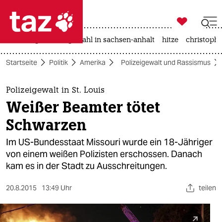

taz zahl ich
iran-krieg
landtagswahl in sachsen-anhalt
hitze
christophe

taz zahl ich
Startseite
Politik
Amerika
Polizeigewalt und Rassismus
taz zahl ich
themen
Polizeigewalt in St. Louis
Weißer Beamter tötet
politik
Schwarzen
öko
Im US-Bundesstaat Missouri wurde ein 18-Jähriger
von einem weißen Polizisten erschossen. Danach
gesellschaft
kam es in der Stadt zu Ausschreitungen.
kultur
20.8.2015
13:49 Uhr
teilen
sport