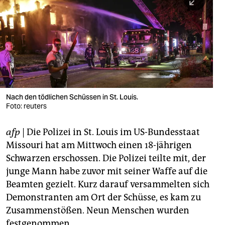
berlin
nord
wahrheit
verlag
verlag
Nach den tödlichen Schüssen in St. Louis.
Foto: reuters
veranstaltungen
shop
afp
| Die Polizei in St. Louis im US-Bundesstaat
Missouri hat am Mittwoch einen 18-jährigen
fragen & hilfe
Schwarzen erschossen. Die Polizei teilte mit, der
unterstützen
junge Mann habe zuvor mit seiner Waffe auf die
Beamten gezielt. Kurz darauf versammelten sich
abo
Demonstranten am Ort der Schüsse, es kam zu
genossenschaft
Zusammenstößen. Neun Menschen wurden
festgenommen.