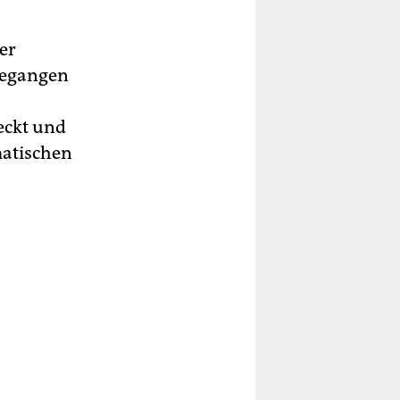
der
gegangen
eckt und
matischen