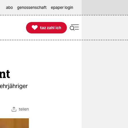
abo
genossenschaft
epaper login

taz zahl ich
taz zahl ich
nt
ehrjähriger
teilen