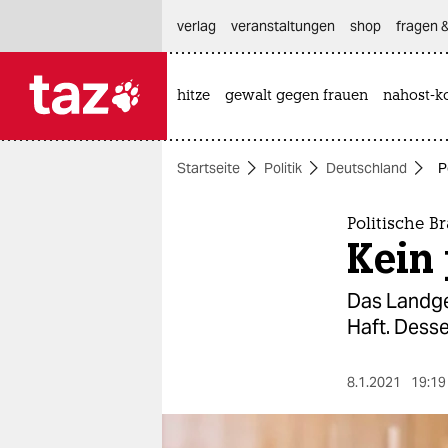
hautnavigation anspringen
hauptinhalt anspringen
footer anspringen
verlag
veranstaltungen
shop
fragen &
hitze
gewalt gegen frauen
nahost-ko

taz zahl ich
taz zahl ich
Startseite
Politik
Deutschland
P
themen
politik
Politische B
Kein 
öko
Das Landger
gesellschaft
Haft. Dess
kultur
8.1.2021
19:19
sport