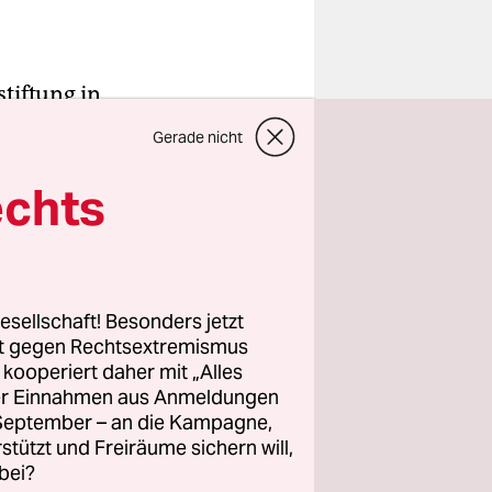
tiftung in
ällen, zum
Gerade nicht
politisches
echts
t erkennen.
ner Serie
esellschaft! Besonders jetzt
rt gegen Rechtsextremismus
her
z kooperiert daher mit „Alles
ller Einnahmen aus Anmeldungen
inke
. September – an die Kampagne,
 davor
rstützt und Freiräume sichern will,
bei?