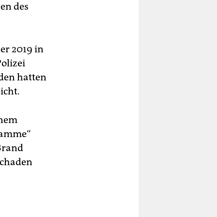
en des
er 2019 in
olizei
den hatten
icht.
inem
flamme“
 Brand
Schaden