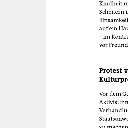
Kindheit m
Scheitern 
Einsamkeit
auf ein Ha
– im Kontr
vor Freund
Protest 
Kulturpr
Vor dem Ge
AktivistIn
Verhandlun
Staatsanwal
zu machen“,