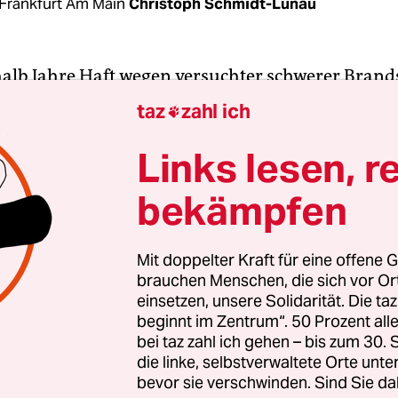
Frankfurt Am Main
Christoph Schmidt-Lunau
alb Jahre Haft wegen versuchter schwerer Brands
 und versuchter Brandstiftung in weiteren drei F
taz
zahl ich

nden mit gefährlicher Körperverletzung und
igung. So lautet das Urteil gegen Joachim S. Ein 
Links lesen, r
seine Taten wollte das Landgericht Frankfurt nich
bekämpfen
rige Erwerbslose musste sich vor Gericht wegen ei
anschlägen zwischen Dezember 2018 und seiner
Mit doppelter Kraft für eine offene G
brauchen Menschen, die sich vor O
ng verantworten. Der Prozess stand unter kritisc
einsetzen, unsere Solidarität. Die ta
g, weil AktivistInnen aus der linken Szene den
beginnt im Zentrum“. 50 Prozent a
n für ein Dutzend weiterer Brandanschläge auf l
bei taz zahl ich gehen – bis zum 30
Kulturprojekte im Rhein-Main-Gebiet in der Zeit
die linke, selbstverwaltete Orte unte
bevor sie verschwinden. Sind Sie da
lich machen.