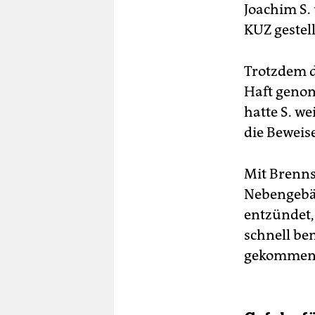
Joachim S.
KUZ gestel
Trotzdem d
Haft genom
hatte S. w
die Beweis
Mit Brenns
Nebengebäu
entzündet,
schnell be
gekommen, 