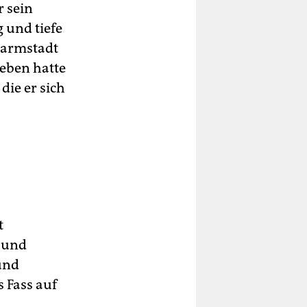
r sein
 und tiefe
Darmstadt
ieben hatte
die er sich
t
l und
und
s Fass auf