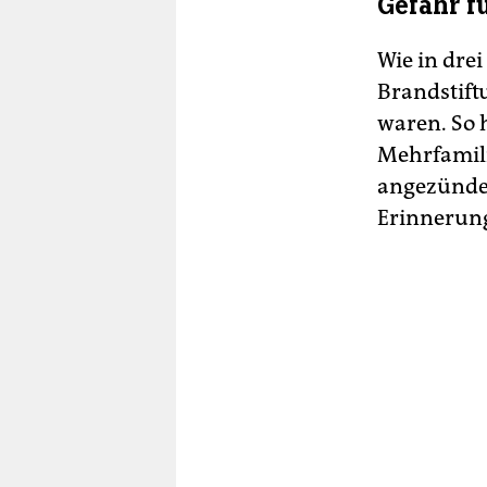
Gefahr f
Wie in drei
Brandstift
waren. So 
Mehrfamili
angezündet
Erinnerung