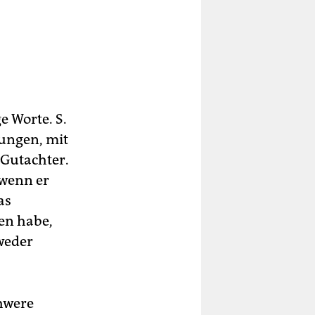
e Worte. S.
rungen, mit
 Gutachter.
 wenn er
as
en habe,
 weder
chwere