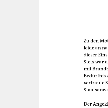
Zu den Mot
leide an n
dieser Ein
Stets war 
mit Brandb
Bedürfnis 
vertraute 
Staatsanwa
Der Angekl