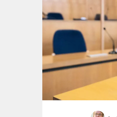
berlin
nord
wahrheit
verlag
verlag
veranstaltungen
shop
fragen & hilfe
unterstützen
abo
genossenschaft