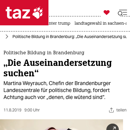

taz zahl ich
nahost-konflikt
usa unter trump
landtagswahl in sachsen-an

taz zahl ich
24
Politische Bildung in Brandenburg: „Die Auseinandersetzung su
taz zahl ich
themen
Politische Bildung in Brandenburg
„Die Auseinandersetzung
politik
suchen“
öko
Martina Weyrauch, Chefin der Brandenburger
Landeszentrale für politische Bildung, fordert
gesellschaft
Achtung auch vor „denen, die wütend sind“.
kultur
11.8.2019
9:00 Uhr
teilen
sport