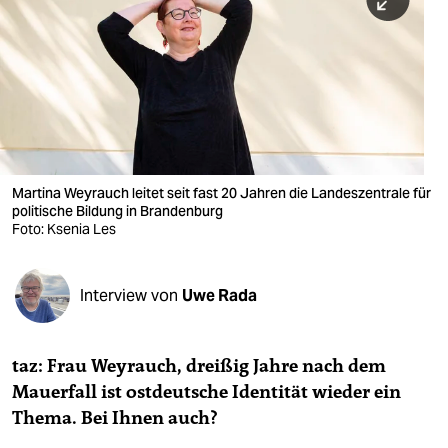
berlin
nord
wahrheit
verlag
verlag
Martina Weyrauch leitet seit fast 20 Jahren die Landeszentrale für
politische Bildung in Brandenburg
veranstaltungen
Foto: Ksenia Les
shop
fragen & hilfe
Interview von
Uwe Rada
unterstützen
taz: Frau Weyrauch, dreißig Jahre nach dem
abo
Mauerfall ist ostdeutsche Identität wieder ein
genossenschaft
Thema. Bei Ihnen auch?