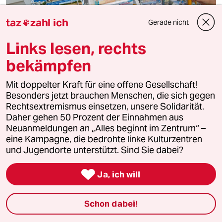
taz
zahl ich
Gerade nicht

Links lesen, rechts
DIE Ostdeutschen gibt es nicht
bekämpfen
Keine regionale Identifikation
Mit doppelter Kraft für eine offene Gesellschaft!
Besonders jetzt brauchen Menschen, die sich gegen
Kolumne
Behelfsetikett
von
Andreas Hergeth
Rechtsextremismus einsetzen, unsere Solidarität.
Daher gehen 50 Prozent der Einnahmen aus
DIE Ostdeutschen hat es nie gegeben. Denn die
Neuanmeldungen an „Alles beginnt im Zentrum“ –
Einwohner der „neuen Bundesländer“ sind keine
eine Kampagne, die bedrohte linke Kulturzentren
homogene Einheit. Das hat geografische wie mentale
und Jugendorte unterstützt. Sind Sie dabei?
Gründe.

Ja, ich will
Schon dabei!