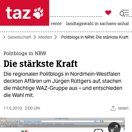

taz zahl ich
hitze
niedrigwasser
rente
landtagswahl in sachsen-anhalt

taz zahl ich
e
Gesellschaft
Medien
Politblogs in NRW: Die stärkste Kraft
taz zahl ich
themen
Politblogs in NRW
Die stärkste Kraft
politik
Die regionalen Politblogs in Nordrhein-Westfalen
öko
deckten Affären um Jürgen Rüttgers auf, stachen
die mächtige WAZ-Gruppe aus – und entschieden
gesellschaft
die Wahl mit.
kultur
11.5.2010
2:00 Uhr
teilen
sport