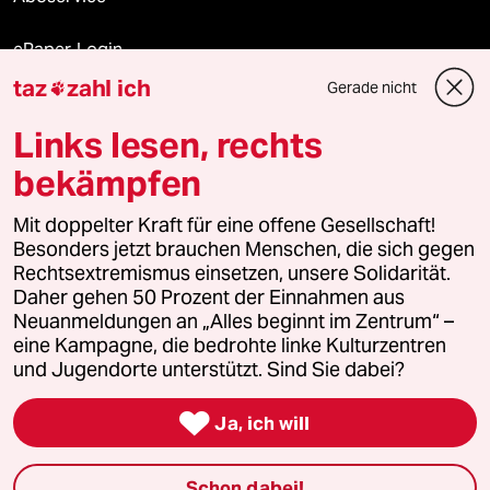
ePaper Login
taz
zahl ich
Gerade nicht

Downloads für Abonnierende
Links lesen, rechts
bekämpfen
© 2026 taz Verlags und Vertriebs GmbH
Alle Rechte vorbehalten. Bei rechtlichen Fragen oder für Genehmigungen
Mit doppelter Kraft für eine offene Gesellschaft!
wenden Sie sich bitte an
lizenzen@taz.de
Besonders jetzt brauchen Menschen, die sich gegen
Rechtsextremismus einsetzen, unsere Solidarität.
Daher gehen 50 Prozent der Einnahmen aus
Feedback
Redaktionsstatut
Kommune-Richtlinien
KI-
Neuanmeldungen an „Alles beginnt im Zentrum“ –
eine Kampagne, die bedrohte linke Kulturzentren
Leitlinie
Informant
Datenschutz
Impressum
AGB
und Jugendorte unterstützt. Sind Sie dabei?
Seitenwende
Einwilligungen widerrufen (Ads)

Ja, ich will
Schon dabei!