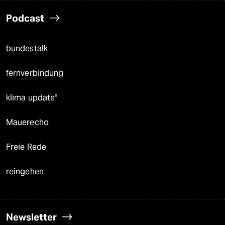
Podcast
bundestalk
fernverbindung
klima update°
Mauerecho
Freie Rede
reingehen
Newsletter