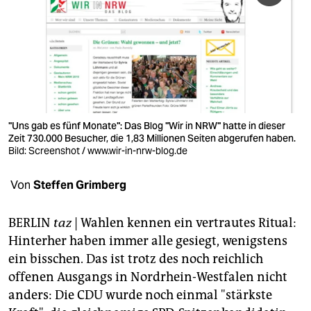
berlin
nord
wahrheit
verlag
verlag
"Uns gab es fünf Monate": Das Blog "Wir in NRW" hatte in dieser
Zeit 730.000 Besucher, die 1,83 Millionen Seiten abgerufen haben.
veranstaltungen
Bild: Screenshot / www.wir-in-nrw-blog.de
shop
Von
Steffen Grimberg
fragen & hilfe
BERLIN
taz
| Wahlen kennen ein vertrautes Ritual:
unterstützen
Hinterher haben immer alle gesiegt, wenigstens
ein bisschen. Das ist trotz des noch reichlich
abo
offenen Ausgangs in Nordrhein-Westfalen nicht
genossenschaft
anders: Die CDU wurde noch einmal "stärkste