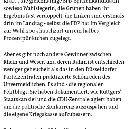
Kraft", die gleichnamige SPD-Spitzenkandidatin
epaper login
sowieso Wahlsiegerin, die Grünen haben ihr
Ergebnis fast verdoppelt, die Linken sind erstmals
drin im Landtag - selbst die FDP hat im Vergleich
zur Wahl 2005 hauchzart um ein halbes
Prozentpünktchen zugelegt.
Aber es gibt noch andere Gewinner zwischen
Rhein und Weser, und deren Ruhm ist entschieden
weniger geheuchelt als das in den Düsseldorfer
Parteizentralen praktizierte Schönreden des
Unvermeidlichen: Es sind - die regionalen
Politblogs. Sie haben dokumentiert, wie Rüttgers'
Staatskanzlei und die CDU-Zentrale agiert haben,
um die politische Konkurrenz auszuspähen und
die eigene Kriegskasse aufzubessern.