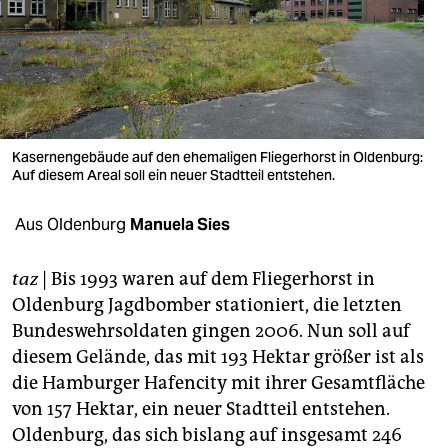
berlin
nord
wahrheit
verlag
Kasernengebäude auf den ehemaligen Fliegerhorst in Oldenburg:
verlag
Auf diesem Areal soll ein neuer Stadtteil entstehen.
veranstaltungen
Aus Oldenburg
Manuela Sies
shop
taz
| Bis 1993 waren auf dem Fliegerhorst in
fragen & hilfe
Oldenburg Jagdbomber stationiert, die letzten
Bundeswehrsoldaten gingen 2006. Nun soll auf
unterstützen
diesem Gelände, das mit 193 Hektar größer ist als
abo
die Hamburger Hafencity mit ihrer Gesamtfläche
von 157 Hektar, ein neuer Stadtteil entstehen.
genossenschaft
Oldenburg, das sich bislang auf insgesamt 246