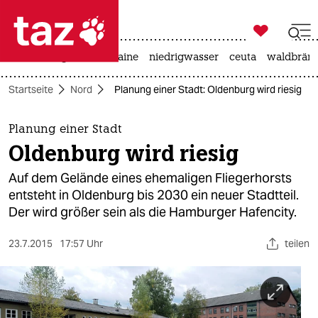

taz zahl ich
hitze
krieg in der ukraine
niedrigwasser
ceuta
waldbrän

taz zahl ich
Startseite
Nord
Planung einer Stadt: Oldenburg wird riesig
taz zahl ich
themen
Planung einer Stadt
Oldenburg wird riesig
politik
Auf dem Gelände eines ehemaligen Fliegerhorsts
öko
entsteht in Oldenburg bis 2030 ein neuer Stadtteil.
Der wird größer sein als die Hamburger Hafencity.
gesellschaft
23.7.2015
17:57 Uhr
teilen
kultur
sport