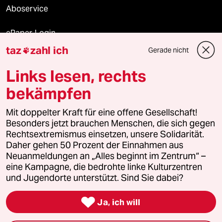
Aboservice
ePaper Login
taz
zahl ich
Gerade nicht

Downloads für Abonnierende
Links lesen, rechts
bekämpfen
© 2026 taz Verlags und Vertriebs GmbH
Alle Rechte vorbehalten. Bei rechtlichen Fragen oder für Genehmigungen
Mit doppelter Kraft für eine offene Gesellschaft!
wenden Sie sich bitte an
lizenzen@taz.de
Besonders jetzt brauchen Menschen, die sich gegen
Rechtsextremismus einsetzen, unsere Solidarität.
Daher gehen 50 Prozent der Einnahmen aus
Feedback
Redaktionsstatut
Kommune-Richtlinien
KI-
Neuanmeldungen an „Alles beginnt im Zentrum“ –
eine Kampagne, die bedrohte linke Kulturzentren
Leitlinie
Informant
Datenschutz
Impressum
AGB
und Jugendorte unterstützt. Sind Sie dabei?
Seitenwende
Einwilligungen widerrufen (Ads)

Ja, ich will