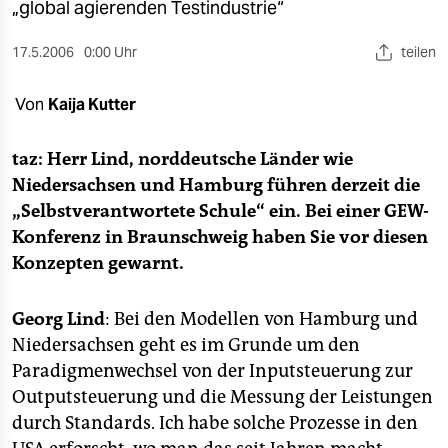
berlin
„global agierenden Testindustrie“
nord
17.5.2006
0:00 Uhr
teilen
wahrheit
Von
Kaija Kutter
verlag
taz: Herr Lind, norddeutsche Länder wie
verlag
Niedersachsen und Hamburg führen derzeit die
„Selbstverantwortete Schule“ ein. Bei einer GEW-
veranstaltungen
Konferenz in Braunschweig haben Sie vor diesen
shop
Konzepten gewarnt.
fragen & hilfe
Georg Lind
: Bei den Modellen von Hamburg und
unterstützen
Niedersachsen geht es im Grunde um den
Paradigmenwechsel von der Inputsteuerung zur
abo
Outputsteuerung und die Messung der Leistungen
genossenschaft
durch Standards. Ich habe solche Prozesse in den