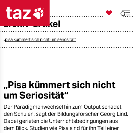

taz zahl ich
archiv-artikel

taz zahl ich
taz zahl ich
„pisa kümmert sich nicht um seriosität“
themen
politik
öko
„Pisa kümmert sich nicht
um Seriosität“
gesellschaft
Der Paradigmenwechsel hin zum Output schadet
kultur
den Schulen, sagt der Bildungsforscher Georg Lind.
sport
Dabei gerieten die Unterrichtsbedingungen aus
dem Blick. Studien wie Pisa sind für ihn Teil einer