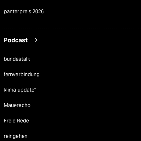
panterpreis 2026
Podcast
bundestalk
fernverbindung
klima update°
Mauerecho
Freie Rede
reingehen