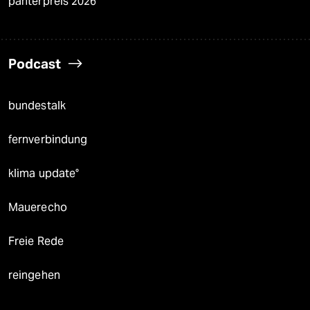
panterpreis 2026
Podcast
bundestalk
fernverbindung
klima update°
Mauerecho
Freie Rede
reingehen