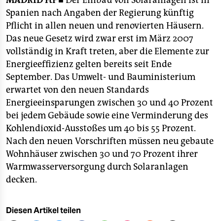
MADRID
rtr ■
Der Einbau von Solaranlagen ist in
berlin
Spanien nach Angaben der Regierung künftig
nord
Pflicht in allen neuen und renovierten Häusern.
Das neue Gesetz wird zwar erst im März 2007
wahrheit
vollständig in Kraft treten, aber die Elemente zur
Energieeffizienz gelten bereits seit Ende
verlag
September. Das Umwelt- und Bauministerium
verlag
erwartet von den neuen Standards
Energieeinsparungen zwischen 30 und 40 Prozent
veranstaltungen
bei jedem Gebäude sowie eine Verminderung des
shop
Kohlendioxid-Ausstoßes um 40 bis 55 Prozent.
Nach den neuen Vorschriften müssen neu gebaute
fragen & hilfe
Wohnhäuser zwischen 30 und 70 Prozent ihrer
unterstützen
Warmwasserversorgung durch Solaranlagen
decken.
abo
genossenschaft
Diesen Artikel teilen