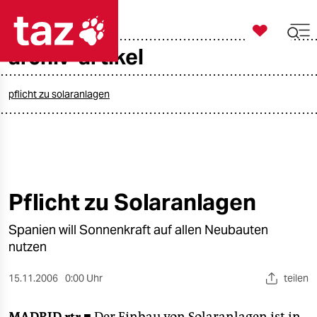

taz zahl ich
archiv-artikel

taz zahl ich
taz zahl ich
pflicht zu solaranlagen
themen
politik
öko
Pflicht zu Solaranlagen
gesellschaft
Spanien will Sonnenkraft auf allen Neubauten
nutzen
kultur
15.11.2006
0:00 Uhr
teilen
sport