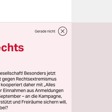
Gerade nicht
ntwortliche
F den
echts
tung.
 dann „ZDF
esellschaft! Besonders jetzt
 Kosten
rt gegen Rechtsextremismus
z kooperiert daher mit „Alles
ller Einnahmen aus Anmeldungen
. September – an die Kampagne,
n etwas
rstützt und Freiräume sichern will,
bei?
sparen