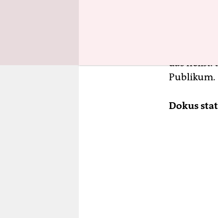
muss wie d
Nur so kon
so konnten
ausbauen –
das heißt:
Publikum.
Dokus stat