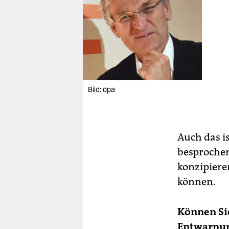
Bild: dpa
Auch das i
besprochene
konzipiere
können.
Können Sie
Entwarnun