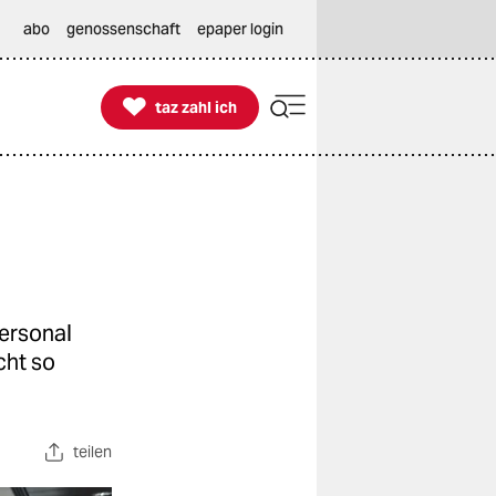
abo
genossenschaft
epaper login

taz zahl ich
taz zahl ich
ersonal
cht so
teilen