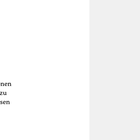
onen
 zu
ssen