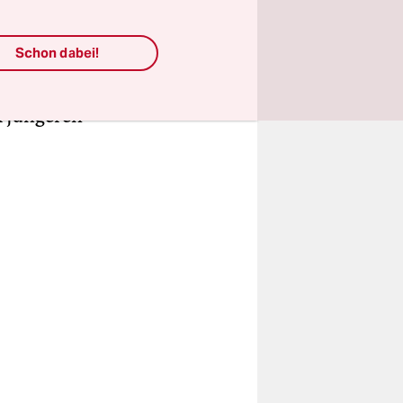
msetzen.
 auch nur
Schon dabei!
italkanal
tanteil,
m jüngeren