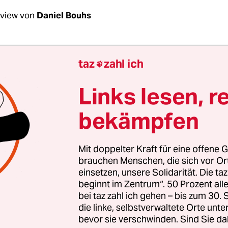
rview von
Daniel Bouhs
ommission zur Ermittlung des Finanzbedarfs der
taz
zahl ich

talten (KEF) festgestellt hat, dass einstige Vera
ärker aufgebläht hatten als genehmigt, hat die KE
Links lesen, r
 Sparen verdonnert: ein Minus von 562
bekämpfen
quivalenten“ in Redaktion, Produktion und Verwal
Frey, erst haben Sie „ZDF Reporter“ gestrichen,
Mit doppelter Kraft für eine offene G
d nun „ML mona lisa“. Wie sehr sparen Sie auf
brauchen Menschen, die sich vor O
einsetzen, unsere Solidarität. Die ta
ramms?
beginnt im Zentrum“. 50 Prozent a
bei taz zahl ich gehen – bis zum 30
:
Wir trennen uns von Bekanntem und entwickel
die linke, selbstverwaltete Orte unte
bevor sie verschwinden. Sind Sie da
 nach den Vorgaben der KEF so massiv Personal 