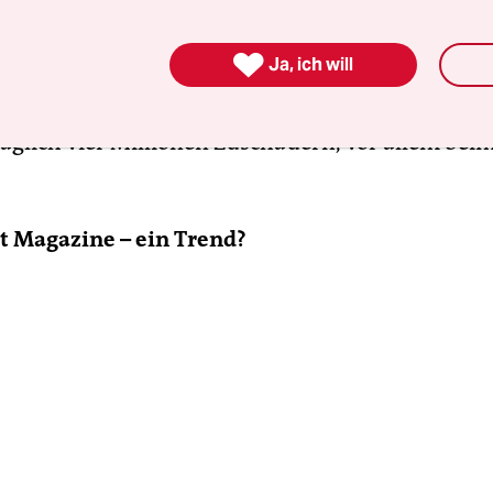
as ZDF, der kann Veränderungen nicht anders u
nten auch ZDFzoom und ZDFzeit entstehen. Und

Ja, ich will
 wir ZDFinfo als dokumentationsorientierten Dig
 sehr erfolgreich mit inzwischen 1,2 Prozent Mark
 täglich vier Millionen Zuschauern, vor allem bei
t Magazine – ein Trend?