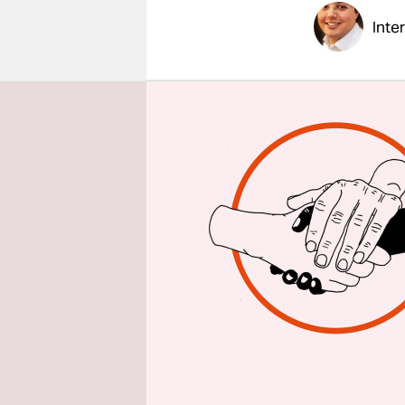
epaper login
Inte
Weil die K
Rundfunkans
das ZDF st
Sender zum
„Vollzeitä
taz: Herr 
Umwelt“ un
des Prog
Peter Frey
Neues. Wer