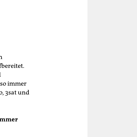
n
bereitet.
d
n so immer
, 3sat und
Sommer