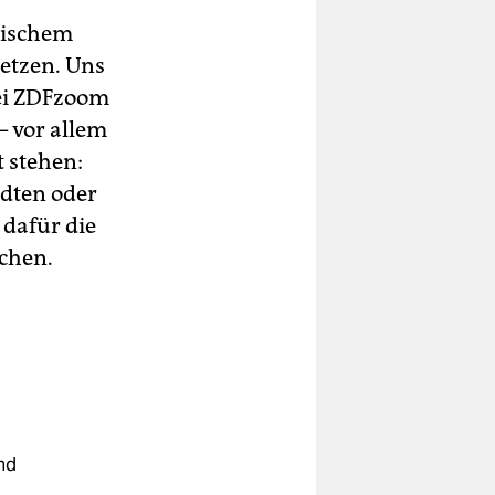
tischem
etzen. Uns
ei ZDFzoom
– vor allem
t stehen:
dten oder
dafür die
chen.
nd