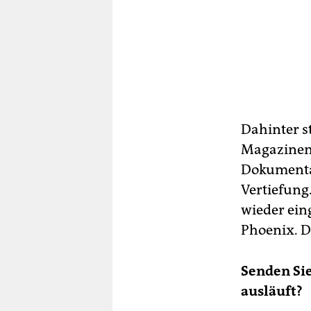
Dahinter st
Magazinen 
Dokumentat
Vertiefung
wieder ein
Phoenix. D
Senden Si
ausläuft?