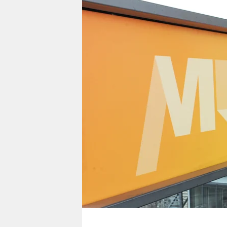
berlin
nord
wahrheit
verlag
verlag
veranstaltungen
shop
fragen & hilfe
unterstützen
abo
genossenschaft