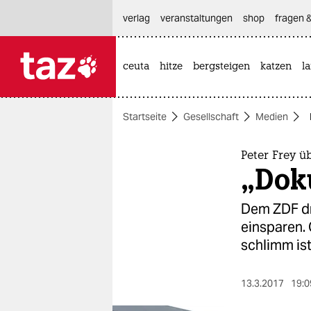
hautnavigation anspringen
hauptinhalt anspringen
footer anspringen
verlag
veranstaltungen
shop
fragen &
ceuta
hitze
bergsteigen
katzen
l

taz zahl ich
taz zahl ich
Startseite
Gesellschaft
Medien
themen
politik
Peter Frey 
„Doku
öko
Dem ZDF dr
gesellschaft
einsparen. 
schlimm ist
kultur
sport
13.3.2017
19:0