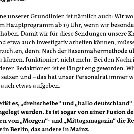
ine unserer Grundlinien ist nämlich auch: Wir w
im Hauptprogramm ab 19 Uhr, wenn wir besonder
haben. Damit wir für diese Sendungen unsere Kr
d etwa auch investigativ arbeiten können, müss
rzichten, denn: Nach der Rasenmähermethode üb
u kürzen, funktioniert nicht mehr. Bei den Nach
deren Redaktionen ist es längst eng geworden. W
n setzen und – das hat unser Personalrat immer w
– auch etwas aufgeben.
ißt es, „drehscheibe“ und „hallo deutschland“ 
legt werden. Es ist sogar von einer Fusion de
en von „Morgen“- und „Mittagsmagazin“ die Re
r in Berlin, das andere in Mainz.