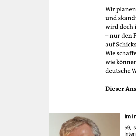
Wir planen
und skandi
wird doch 
– nur den F
auf Schick
Wie schaff
wie können
deutsche W
Dieser Ans
Im I
59, i
Inten