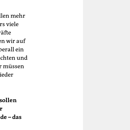
ollen mehr
s viele
äfte
en wir auf
erall ein
richten und
ir müssen
ieder
sollen
r
de – das