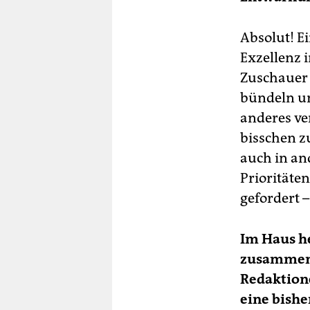
Absolut! E
Exzellenz 
Zuschauer 
bündeln un
anderes ve
bisschen z
auch in an
Prioritäte
gefordert 
Im Haus he
zusammenge
Redaktion
eine bishe