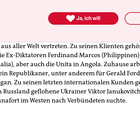
 gelebt hat.

t ein Lobbyist, oder – wie er schon 1989 selbst be
Ja, ich will
US-Kongress erklärt hatte – ein „Einflussvermittl
gen Berufsleben hat er die internationalen Inter
aus aller Welt vertreten. Zu seinen Klienten geh
e Ex-Diktatoren Ferdinand Marcos (Philippinen)
alia), aber auch die Unita in Angola. Zuhause arb
ein Republikaner, unter anderem für Gerald For
gan. Zu seinen letzten internationalen Kunden g
h Russland geflohene Ukrainer Viktor Janukovitch
nafort im Westen nach Verbündeten suchte.