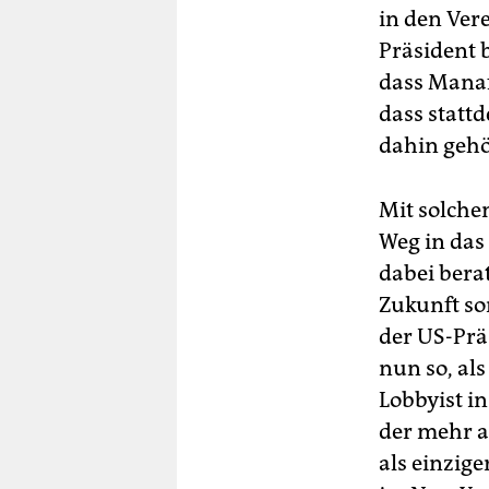
in den Ver
Präsident b
dass Manaf
dass statt
dahin gehö
Mit solche
Weg in das
dabei bera
Zukunft so
der US-Prä
nun so, al
Lobbyist i
der mehr a
als einzig