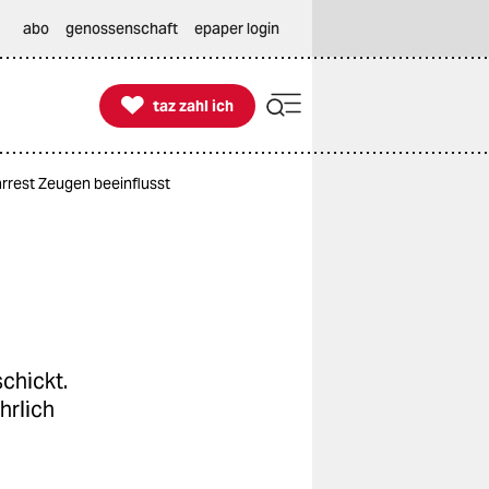
abo
genossenschaft
epaper login

taz zahl ich
taz zahl ich
rrest Zeugen beeinflusst
chickt.
hrlich