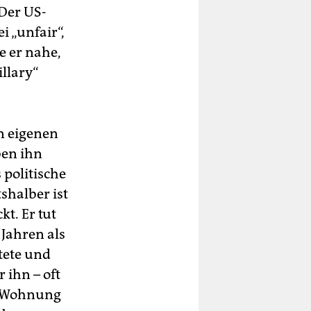
 Der US-
i „unfair“,
e er nahe,
llary“
n eigenen
ben ihn
 politische
shalber ist
t. Er tut
Jahren als
tete und
 ihn – oft
e Wohnung