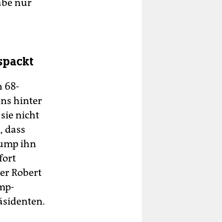
abe nur
spackt
 68-
ens hinter
sie nicht
, dass
rump ihn
fort
ler Robert
ump-
sidenten.