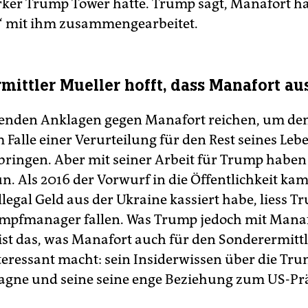
ker Trump Tower hatte. Trump sagt, Manafort h
“ mit ihm zusammengearbeitet.
mittler Mueller hofft, dass Manafort au
genden Anklagen gegen Manafort reichen, um den
 Falle einer Verurteilung für den Rest seines Leb
 bringen. Aber mit seiner Arbeit für Trump haben 
un. Als 2016 der Vorwurf in die Öffentlichkeit kam
legal Geld aus der Ukraine kassiert habe, liess T
mpfmanager fallen. Was Trump jedoch mit Mana
 ist das, was Manafort auch für den Sonderermitt
teressant macht: sein Insiderwissen über die Tr
gne und seine seine enge Beziehung zum US-Prä