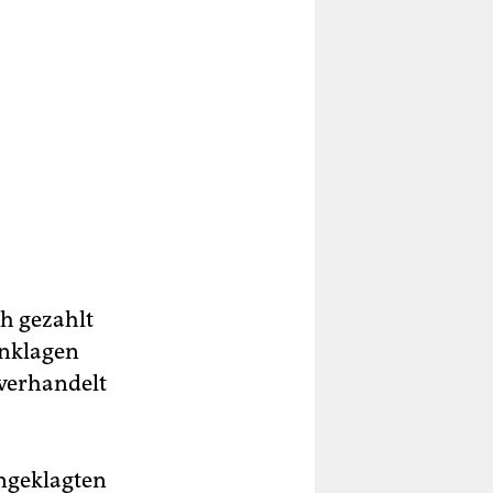
h gezahlt
 Anklagen
 verhandelt
ngeklagten