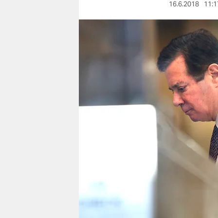
berlin
16.6.2018
11:1
nord
wahrheit
verlag
verlag
veranstaltungen
shop
fragen & hilfe
unterstützen
abo
genossenschaft