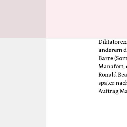
Hausarrest
Manafort is
Hearing im 
seinem lan
Diktatoren 
anderem di
Barre (Som
Manafort, 
Ronald Rea
später nac
Auftrag Ma