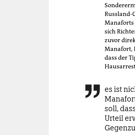
Sonderermi
Russland-
Manaforts 
sich Richt
zuvor dire
Manafort, R
dass der T
Hausarrest
es ist n

Manafort
soll, das
Urteil e
Gegenzug