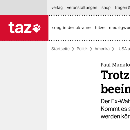
hautnavigation anspringen
hauptinhalt anspringen
footer anspringen
verlag
veranstaltungen
shop
fragen &
krieg in der ukraine
hitze
niedrigwa

taz zahl ich
taz zahl ich
Startseite
Politik
Amerika
USA u
themen
politik
Paul Manafo
Trot
öko
beein
gesellschaft
Der Ex-Wah
kultur
Kommt es s
werden kö
sport