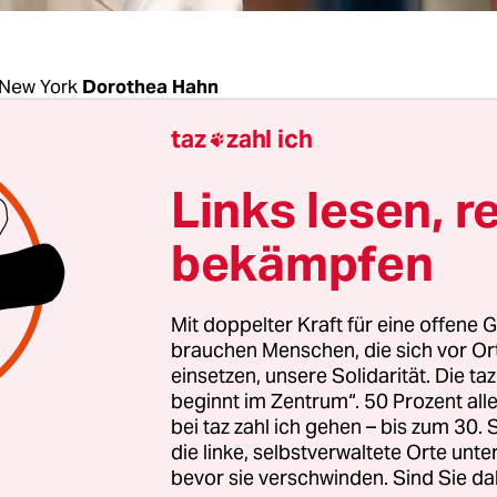
New York
Dorothea Hahn
taz
zahl ich

ort, der Donald Trumps chaotischen Wahlkampf
Links lesen, r
6 in den Nominierungsparteitag von Cleveland 
unter anderem wegen Steuerflucht, Geldwäsche u
bekämpfen
ng angeklagt ist, muss schon vor seiner Verurte
ter. Eine Bundesrichterin in Washington begründe
Mit doppelter Kraft für eine offene G
ng am Freitag Mittag damit, dass der ehemalige
brauchen Menschen, die sich vor O
anager des US-Präsidenten versucht habe, pote
einsetzen, unsere Solidarität. Die ta
beginnt im Zentrum“. 50 Prozent a
en zu beeinflussen. „Er hält sich an keine Regeln
bei taz zahl ich gehen – bis zum 30
Amy Berman Jackson über Manafort, der in den
die linke, selbstverwaltete Orte unte
en Monaten mit einem GPS-Band am Fußgelenk 
bevor sie verschwinden. Sind Sie da