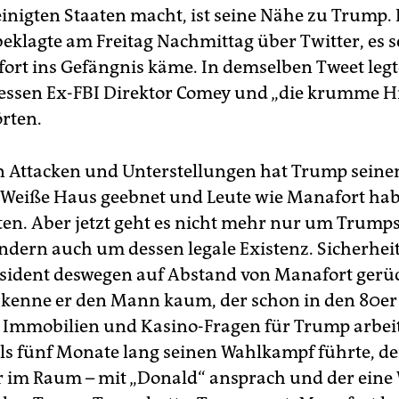
einigten Staaten macht, ist seine Nähe zu Trump.
eklagte am Freitag Nachmittag über Twitter, es se
ort ins Gefängnis käme. In demselben Tweet legt
dessen Ex-FBI Direktor Comey und „die krumme Hi
rten.
n Attacken und Unterstellungen hat Trump seine
 Weiße Haus geebnet und Leute wie Manafort ha
ten. Aber jetzt geht es nicht mehr nur um Trumps
ndern auch um dessen legale Existenz. Sicherheit
sident deswegen auf Abstand von Manafort gerück
s kenne er den Mann kaum, der schon in den 80er 
n Immobilien und Kasino-Fragen für Trump arbei
ls fünf Monate lang seinen Wahlkampf führte, der
er im Raum – mit „Donald“ ansprach und der ein