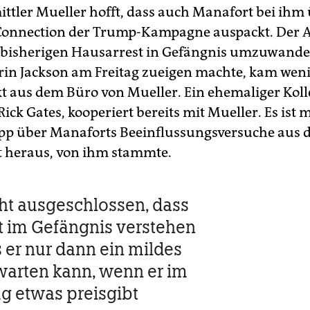
ttler Mueller hofft, dass auch Manafort bei ihm 
Connection der Trump-Kampagne auspackt. Der A
bisherigen Hausarrest in Gefängnis umzuwande
erin Jackson am Freitag zueigen machte, kam wen
kt aus dem Büro von Mueller. Ein ehemaliger Koll
ick Gates, kooperiert bereits mit Mueller. Es ist 
ipp über Manaforts Beeinflussungsversuche aus
 heraus, von ihm stammte.
icht ausgeschlossen, dass
 im Gefängnis verstehen
s er nur dann ein mildes
rwarten kann, wenn er im
 etwas preisgibt