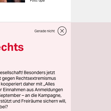
Foto: dpa
Gerade nicht
 im
echts
führte und
nd
ilung
te ihre
esellschaft! Besonders jetzt
rt gegen Rechtsextremismus
nzielle
z kooperiert daher mit „Alles
ller Einnahmen aus Anmeldungen
“, sagte
. September – an die Kampagne,
rstützt und Freiräume sichern will,
unter
bei?