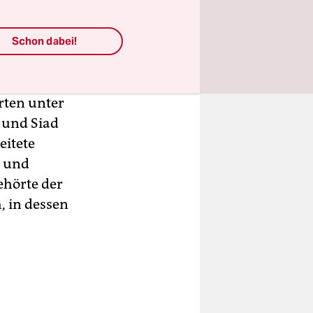
i einem
Schon dabei!
er“. In
essen von
örten unter
 und Siad
eitete
d und
ehörte der
, in dessen