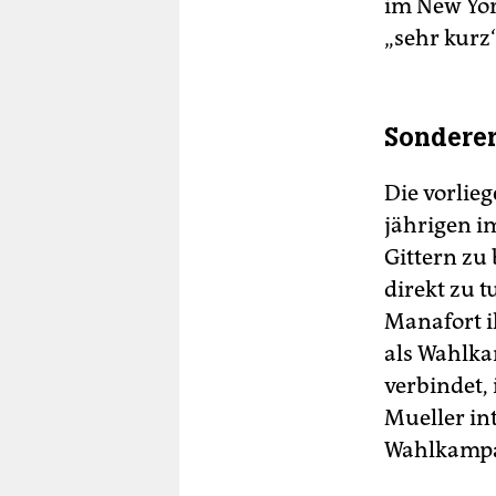
im New Yor
„sehr kurz
Sonderer
Die vorlie
jährigen im
Gittern zu
direkt zu t
Manafort il
als Wahlka
verbindet,
Mueller in
Wahlkampa