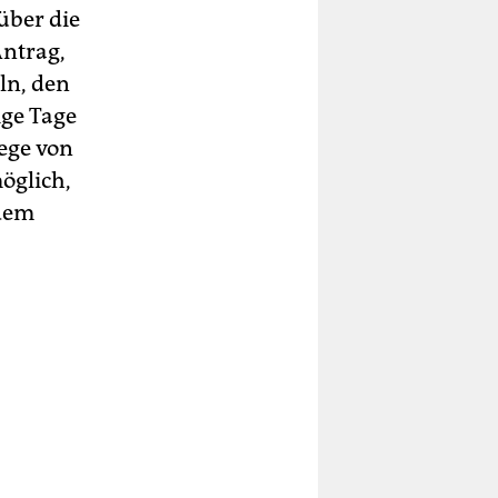
über die
ntrag,
ln, den
ige Tage
ege von
möglich,
 dem