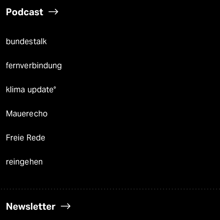
Podcast
bundestalk
fernverbindung
klima update°
Mauerecho
Freie Rede
reingehen
Newsletter