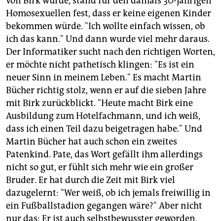
von Birk wurde, stand für den damals 30-jährigen
Homosexuellen fest, dass er keine eigenen Kinder
bekommen würde. "Ich wollte einfach wissen, ob
ich das kann." Und dann wurde viel mehr daraus.
Der Informatiker sucht nach den richtigen Worten,
er möchte nicht pathetisch klingen: "Es ist ein
neuer Sinn in meinem Leben." Es macht Martin
Bücher richtig stolz, wenn er auf die sieben Jahre
mit Birk zurückblickt. "Heute macht Birk eine
Ausbildung zum Hotelfachmann, und ich weiß,
dass ich einen Teil dazu beigetragen habe." Und
Martin Bücher hat auch schon ein zweites
Patenkind. Pate, das Wort gefällt ihm allerdings
nicht so gut, er fühlt sich mehr wie ein großer
Bruder. Er hat durch die Zeit mit Birk viel
dazugelernt: "Wer weiß, ob ich jemals freiwillig in
ein Fußballstadion gegangen wäre?" Aber nicht
nur das: Er ist auch selbstbewusster geworden,