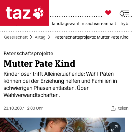

taz zahl ich
niedrigwasser
rente
landtagswahl in sachsen-anhalt
hybri

taz zahl ich
Gesellschaft
Alltag
Patenschaftsprojekte: Mutter Pate Kind
taz zahl ich
themen
Patenschaftsprojekte
Mutter Pate Kind
politik
Kinderloser trifft Alleinerziehende: Wahl-Paten
öko
können bei der Erziehung helfen und Familien in
schwierigen Phasen entlasten. Über
gesellschaft
Wahlverwandtschaften.
kultur
23.10.2007
2:00 Uhr
teilen
sport