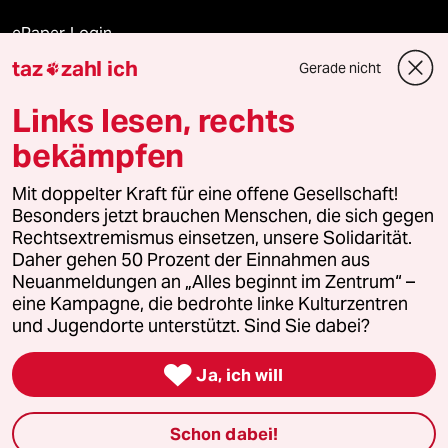
ePaper Login
taz
zahl ich
Gerade nicht

Downloads für Abonnierende
Links lesen, rechts
bekämpfen
© 2026 taz Verlags und Vertriebs GmbH
Mit doppelter Kraft für eine offene Gesellschaft!
Alle Rechte vorbehalten. Bei rechtlichen Fragen oder für Genehmigungen
wenden Sie sich bitte an
lizenzen@taz.de
Besonders jetzt brauchen Menschen, die sich gegen
Rechtsextremismus einsetzen, unsere Solidarität.
Daher gehen 50 Prozent der Einnahmen aus
Feedback
Redaktionsstatut
Kommune-Richtlinien
KI-
Neuanmeldungen an „Alles beginnt im Zentrum“ –
eine Kampagne, die bedrohte linke Kulturzentren
Leitlinie
Informant
Datenschutz
Impressum
AGB
und Jugendorte unterstützt. Sind Sie dabei?
Seitenwende
Einwilligungen widerrufen (Ads)

Ja, ich will
Schon dabei!