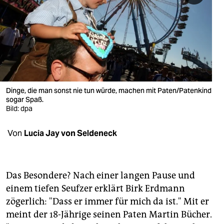
berlin
nord
wahrheit
verlag
verlag
Dinge, die man sonst nie tun würde, machen mit Paten/Patenkind
sogar Spaß.
veranstaltungen
Bild: dpa
shop
Von
Lucia Jay von Seldeneck
fragen & hilfe
unterstützen
Das Besondere? Nach einer langen Pause und
abo
einem tiefen Seufzer erklärt Birk Erdmann
zögerlich: "Dass er immer für mich da ist." Mit er
genossenschaft
meint der 18-Jährige seinen Paten Martin Bücher.