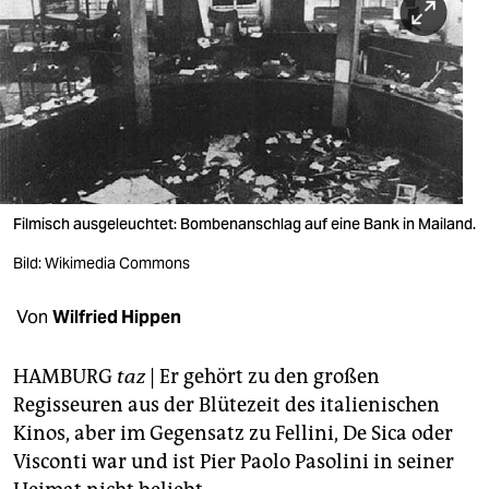
berlin
nord
wahrheit
verlag
verlag
Filmisch ausgeleuchtet: Bombenanschlag auf eine Bank in Mailand.
veranstaltungen
Bild: Wikimedia Commons
shop
Von
Wilfried Hippen
fragen & hilfe
unterstützen
HAMBURG
taz
| Er gehört zu den großen
Regisseuren aus der Blütezeit des italienischen
abo
Kinos, aber im Gegensatz zu Fellini, De Sica oder
genossenschaft
Visconti war und ist Pier Paolo Pasolini in seiner