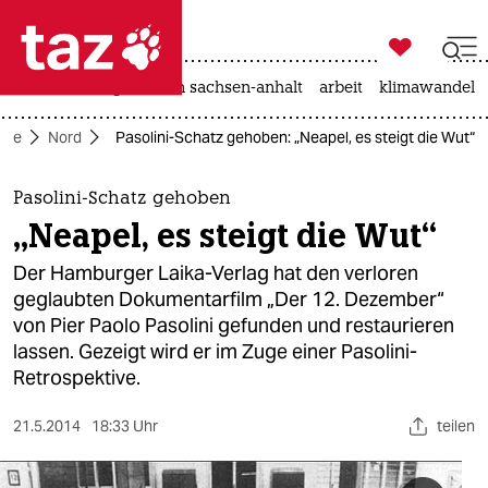

taz zahl ich
hitze
landtagswahl in sachsen-anhalt
arbeit
klimawandel

taz zahl ich
eite
Nord
Pasolini-Schatz gehoben: „Neapel, es steigt die Wut“
taz zahl ich
themen
Pasolini-Schatz gehoben
„Neapel, es steigt die Wut“
politik
Der Hamburger Laika-Verlag hat den verloren
öko
geglaubten Dokumentarfilm „Der 12. Dezember“
von Pier Paolo Pasolini gefunden und restaurieren
gesellschaft
lassen. Gezeigt wird er im Zuge einer Pasolini-
Retrospektive.
kultur
21.5.2014
18:33 Uhr
teilen
sport