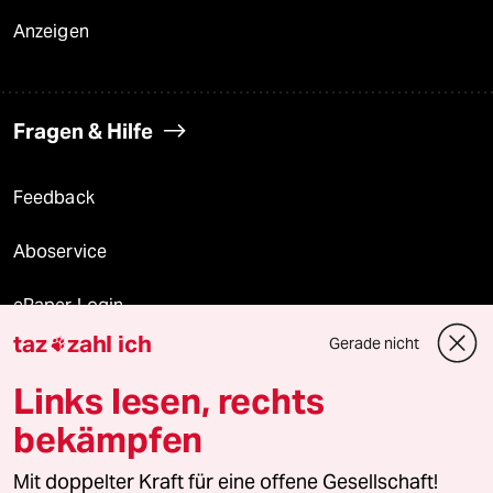
Anzeigen
Fragen & Hilfe
Feedback
Aboservice
ePaper Login
taz
zahl ich
Gerade nicht

Downloads für Abonnierende
Links lesen, rechts
bekämpfen
© 2026 taz Verlags und Vertriebs GmbH
Alle Rechte vorbehalten. Bei rechtlichen Fragen oder für Genehmigungen
Mit doppelter Kraft für eine offene Gesellschaft!