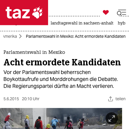

taz zahl ich
niedrigwasser
rente
landtagswahl in sachsen-anhalt
hybri

taz zahl ich
Amerika
Parlamentswahl in Mexiko: Acht ermordete Kandidaten
taz zahl ich
themen
Parlamentswahl in Mexiko
Acht ermordete Kandidaten
politik
Vor der Parlamentswahl beherrschen
öko
Boykottaufrufe und Morddrohungen die Debatte.
Die Regierungspartei dürfte an Macht verlieren.
gesellschaft
5.6.2015
20:10 Uhr
teilen
kultur
sport