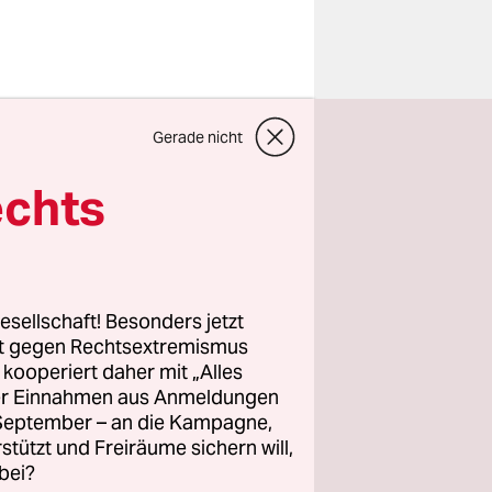
) hat im
Gerade nicht
r das
htete der
echts
ie Preise
 im
as müsse
n, forderte
esellschaft! Besonders jetzt
rt gegen Rechtsextremismus
z kooperiert daher mit „Alles
ller Einnahmen aus Anmeldungen
g für
. September – an die Kampagne,
sten für
rstützt und Freiräume sichern will,
bei?
ndon hat