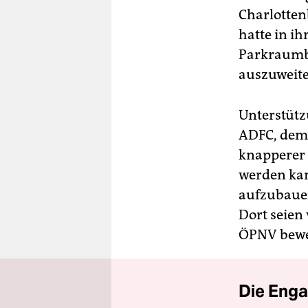
Charlotten
hatte in i
Parkraumbe
auszuweite
Unterstütz
ADFC, dem 
knapperer 
werden kann
aufzubauen
Dort seien
ÖPNV bewe
Die Enga