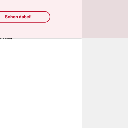
in-
Schon dabei!
n, die auf
nd
oten,