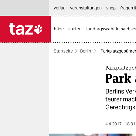
hautnavigation anspringen
hauptinhalt anspringen
footer anspringen
verlag
veranstaltungen
shop
fragen &
hitze
surfen
landtagswahl in sachse

taz zahl ich
taz zahl ich
Startseite
Berlin
Parkplatzgebühren 
themen
politik
Parkplatzge
Park 
öko
Berlins Ver
gesellschaft
teurer mach
Gerechtigke
kultur
sport
4.4.2017
18:01