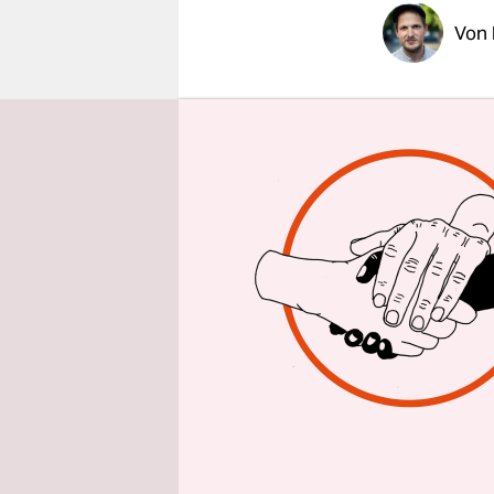
epaper login
Von
Der Staats
Rahmen der
Anwohner*i
Tagesspieg
für die Pa
Vergleich 
sich änder
Kirchner.
Bei der Au
Aufregung.
Autofahrer