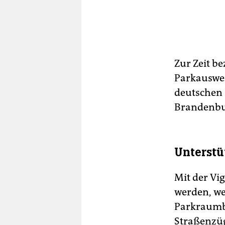
Zur Zeit b
Parkauswei
deutschen S
Brandenbur
Unterst
Mit der Vi
werden, we
Parkraumbew
Straßenzüg