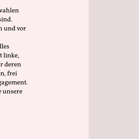
wahlen
sind.
h und vor
lles
 linke,
ür deren
n, frei
ngagement.
e unsere