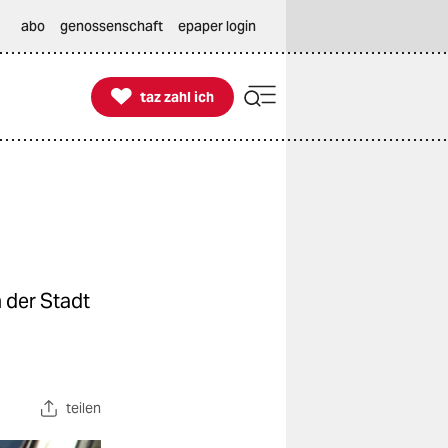
abo
genossenschaft
epaper login

taz zahl ich
taz zahl ich
 der Stadt
teilen