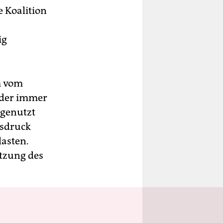
e Koalition
ig
m vom
 der immer
 genutzt
isdruck
lasten.
utzung des