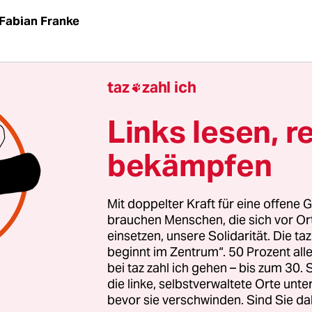
Fabian Franke
sekretär für Verkehr Jens-Holger Kirchner (Grüne
taz
zahl ich

 Fahrradmesse „Velo“ die geringen Gebühren fü
nnenparken „eine Frechheit“ genannt. Das beric
Links lesen, r
el Anfang der Woche. Der Grund: In Berlin seien d
bekämpfen
rkvignetten und Parkscheine aus dem Automaten
zu anderen europäischen Städten sehr niedrig. D
n, auch um mehr Flächengerechtigkeit zu schaffe
Mit doppelter Kraft für eine offene G
brauchen Menschen, die sich vor O
einsetzen, unsere Solidarität. Die ta
beginnt im Zentrum“. 50 Prozent a
tolobby und der Opposition sorgte seine Äußerun
bei taz zahl ich gehen – bis zum 30
 Sie befürchten nun eine starke Erhöhung der Ko
die linke, selbstverwaltete Orte unte
bevor sie verschwinden. Sind Sie da
*innen. „Kirchners Vergleich mit Zürich und Lo