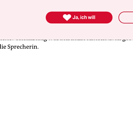
iert. Derartige Erhöhungen wären unsozial und
ismäßig“, sagte etwa Sandra Hass vom ADAC Berl

Ja, ich will
g. Höhere Parkkosten träfen vor allem diejenige
tät angewiesen sind, also beispielsweise Ältere u
eiter. Gleichzeitig würden keine Alternativen geb
 die Sprecherin.