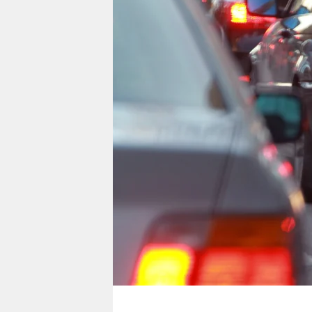
berlin
nord
wahrheit
verlag
verlag
veranstaltungen
shop
fragen & hilfe
unterstützen
abo
genossenschaft