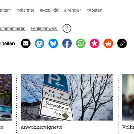
erkehr
#kirchner
#Mobilität
#Pendler
#Kosten
ommentieren
Fehlerhinweis
 teilen
te
Anwohnervignette
Volk