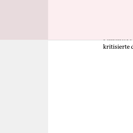
uns schock
unverhältn
Brandenbur
ihre Mobili
Schichtarb
kritisierte