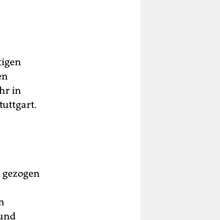
tigen
en
hr in
uttgart.
n gezogen
n
 und