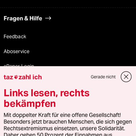
Fragen & Hilfe
Feedback
Aboservice
ePaper Login
taz
zahl ich
Gerade nicht

Downloads für Abonnierende
Links lesen, rechts
bekämpfen
© 2026 taz Verlags und Vertriebs GmbH
Mit doppelter Kraft für eine offene Gesellschaft!
Alle Rechte vorbehalten. Bei rechtlichen Fragen oder für Genehmigungen
wenden Sie sich bitte an
lizenzen@taz.de
Besonders jetzt brauchen Menschen, die sich gegen
Rechtsextremismus einsetzen, unsere Solidarität.
Daher gehen 50 Prozent der Einnahmen aus