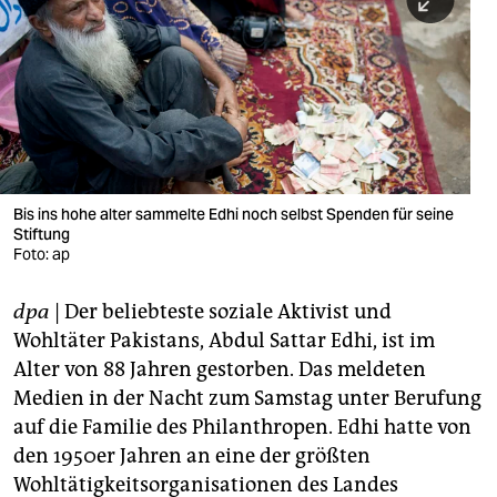
berlin
nord
wahrheit
verlag
verlag
Bis ins hohe alter sammelte Edhi noch selbst Spenden für seine
Stiftung
veranstaltungen
Foto: ap
shop
dpa
| Der beliebteste soziale Aktivist und
fragen & hilfe
Wohltäter Pakistans, Abdul Sattar Edhi, ist im
unterstützen
Alter von 88 Jahren gestorben. Das meldeten
Medien in der Nacht zum Samstag unter Berufung
abo
auf die Familie des Philanthropen. Edhi hatte von
den 1950er Jahren an eine der größten
genossenschaft
Wohltätigkeitsorganisationen des Landes