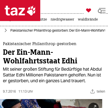

taz zahl ich
krieg in der ukraine
hitze
niedrigwasser
waldbrände

taz zahl ich
ag
Pakistanischer Philanthrop gestorben: Der Ein-Mann-Wohlfahrts
taz zahl ich
themen
Pakistanischer Philanthrop gestorben
Der Ein-Mann-
politik
Wohlfahrtsstaat Edhi
öko
Mit seiner großen Stiftung für Bedürftige hat Abdul
Sattar Edhi Millionen Pakistanern geholfen. Nun ist
gesellschaft
er gestorben, und ein ganzes Land trauert.
kultur
9.7.2016
11:13 Uhr
teilen
sport