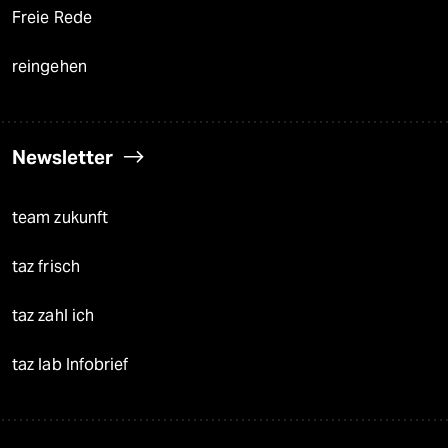
Freie Rede
reingehen
Newsletter
team zukunft
taz frisch
taz zahl ich
taz lab Infobrief