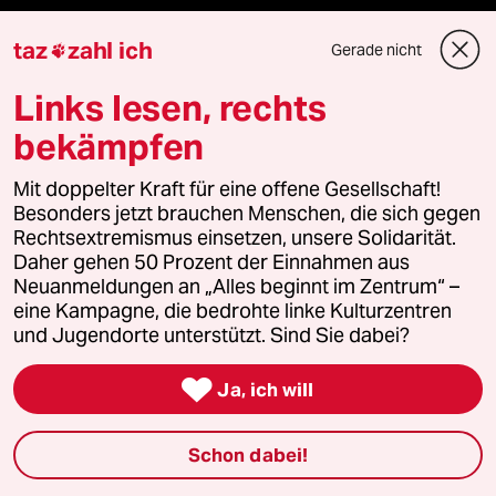
taz
zahl ich
Gerade nicht

Fragen & Hilfe
Links lesen, rechts
Feedback
bekämpfen
Aboservice
Mit doppelter Kraft für eine offene Gesellschaft!
Besonders jetzt brauchen Menschen, die sich gegen
Rechtsextremismus einsetzen, unsere Solidarität.
ePaper Login
Daher gehen 50 Prozent der Einnahmen aus
Neuanmeldungen an „Alles beginnt im Zentrum“ –
Downloads für Abonnierende
eine Kampagne, die bedrohte linke Kulturzentren
und Jugendorte unterstützt. Sind Sie dabei?

Ja, ich will
© 2026 taz Verlags und Vertriebs GmbH
Alle Rechte vorbehalten. Bei rechtlichen Fragen oder für Genehmigungen
wenden Sie sich bitte an
lizenzen@taz.de
Schon dabei!