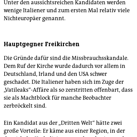
Unter den aussichtsreichen Kandidaten werden
Erzbischof von Tegucigalpa;
wenige Italiener und zum ersten Mal relativ viele
den österreichischen
Kardinal Christoph Schönborn
Nichteuropäer genannt.
OP (geboren am 22. Januar 1945), Erzbischof von
Wien;
den Italiener
Kardinal Gianfranco Ravasi
(geboren
Hauptgegner Freikirchen
am 18. Oktober 1942), Präsident des Päpstlichen
Rates für Kultur,
Die Gründe dafür sind die Missbrauchsskandale.
den italienisch-argentinischen
Kardinal Leonardo
Dem Ruf der Kirche wurde dadurch vor allem in
Sandri
(geboren 18. November 1943);
Deutschland, Irland und den USA schwer
und
den französisch-kanadischen Kardinal Marc
geschadet. Die Italiener haben sich im Zuge der
Ouellet
SSP (geboren am 8. Juni 1944), der die
„Vatileaks“-Affäre als so zerstritten offenbart, dass
Bischofskongregation seit 2010 leitet.
sie als Machtblock für manche Beobachter
zerbröckelt sind.
Ein Kandidat aus der „Dritten Welt“ hätte zwei
große Vorteile: Er käme aus einer Region, in der