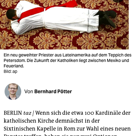
berlin
nord
wahrheit
verlag
verlag
Ein neu geweihter Priester aus Lateinamerika auf dem Teppich des
Petersdom. Die Zukunft der Katholiken liegt zwischen Mexiko und
veranstaltungen
Feuerland.
Bild: ap
shop
fragen & hilfe
Von
Bernhard Pötter
unterstützen
BERLIN
taz |
Wenn sich die etwa 100 Kardinäle der
abo
katholischen Kirche demnächst in der
genossenschaft
Sixtinischen Kapelle in Rom zur Wahl eines neuen