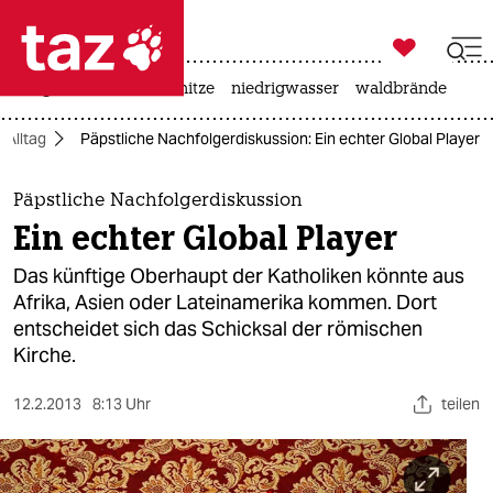

taz zahl ich
krieg in der ukraine
hitze
niedrigwasser
waldbrände

taz zahl ich
Alltag
Päpstliche Nachfolgerdiskussion: Ein echter Global Player
taz zahl ich
themen
Päpstliche Nachfolgerdiskussion
Ein echter Global Player
politik
Das künftige Oberhaupt der Katholiken könnte aus
öko
Afrika, Asien oder Lateinamerika kommen. Dort
entscheidet sich das Schicksal der römischen
gesellschaft
Kirche.
kultur
12.2.2013
8:13 Uhr
teilen
sport