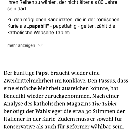
ihren Reihen zu wählen, der nicht älter als 80 Jahre
sein darf.
Zu den möglichen Kandidaten, die in der römischen
Kurie als
„papabili“
- papstfähig - gelten, zählt die
katholische Webseite Tablet:
mehr anzeigen
den Italiener
Kardinal Angelo Scola
(geboren am 7.
November 1941), Erzbischof in Mailand;
Der künftige Papst braucht wieder eine
den Brasilianer
Kardinal Odilo Pedro Scherer
(geboren am 21. September 1949), Erzbischof von
Zweidrittelmehrheit im Konklave. Den Passus, dass
São Paulo;
eine einfache Mehrheit ausreichen könnte, hat
Benedikt wieder zurückgenommen. Nach einer
den aus Ghana stammenden
Kardinal Peter Turkson
Analyse des katholischen Magazins
The Tablet
(geboren am 11. Oktober 1948), Präsident des
Päpstlichen Rates für Gerechtigkeit und Frieden,
benötigt der Wahlsieger die etwa 30 Stimmen der
Italiener in der Kurie. Zudem muss er sowohl für
den Honduraner
Kardinal Oscar Andrés Rodríguez
Konservative als auch für Reformer wählbar sein.
Maradiaga
SDB (geboren am 29. Dezember 1942),