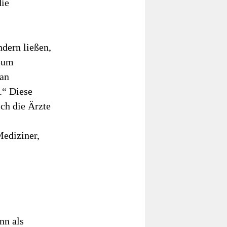
die
ndern ließen,
 Zum
 an
.“ Diese
ich die Ärzte
ediziner,
nn als