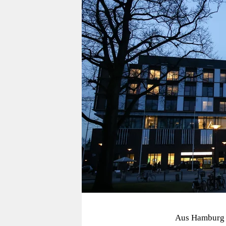
berlin
nord
wahrheit
verlag
verlag
veranstaltungen
shop
fragen & hilfe
unterstützen
abo
genossenschaft
Aus Hamburg