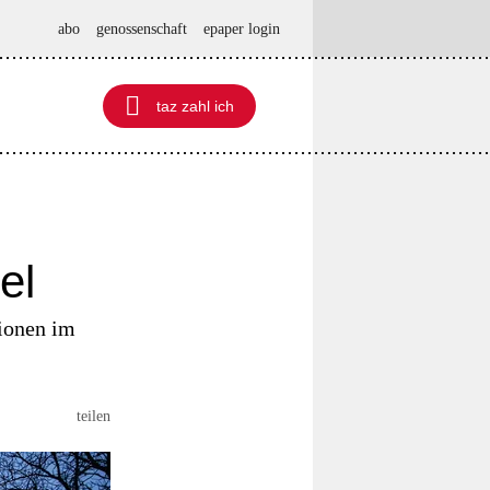
abo
genossenschaft
epaper login

taz zahl ich
taz zahl ich
el
tionen im
teilen