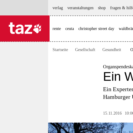
hautnavigation anspringen
hauptinhalt anspringen
footer anspringen
verlag
veranstaltungen
shop
fragen & hilf
rente
ceuta
christopher street day
waldbrä

taz zahl ich
taz zahl ich
Startseite
Gesellschaft
Gesundheit
O
themen
politik
Organspendesk
Ein W
öko
Ein Experte
gesellschaft
Hamburger U
kultur
15.11.2016
10:0
sport