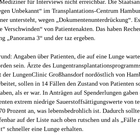
r Mediziner für Interviews nicht erreichbar. Die Staatsa
gegen Unbekannt“ im Transplantations-Centrum Hambur
ner untersteht, wegen „Dokumentenunterdrückung“. E
se Verschwinden“ von Patientenakten. Das haben Reche
 „Panorama 3“ und der taz ergeben.
und: Angaben über Patienten, die auf eine Lunge warte
orden sein. Ärzte des Lungentransplantationsprogramm
 der LungenClinic Großhansdorf nordöstlich von Ham
itet, sollen in 14 Fällen den Zustand von Patienten s
haben, als er war. In Anträgen auf Spenderlungen gaben
ienten extrem niedrige Sauerstoffsättigungswerte von te
70 Prozent an, was lebensbedrohlich ist. Dadurch sollte
fenbar auf der Liste nach oben rutschen und als „Fälle 
t“ schneller eine Lunge erhalten.