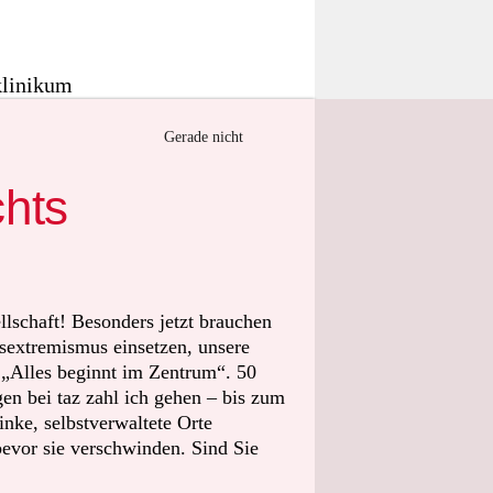
klinikum
es
Gerade nicht
ht nur
rkündete
chts
en nach Kiel
n in
llschaft! Besonders jetzt brauchen
 Medien
sextremismus einsetzen, unsere
t „Alles beginnt im Zentrum“. 50
 fürs
n bei taz zahl ich gehen – bis zum
“ an der
nke, selbstverwaltete Orte
lantiertem
bevor sie verschwinden. Sind Sie
abei im