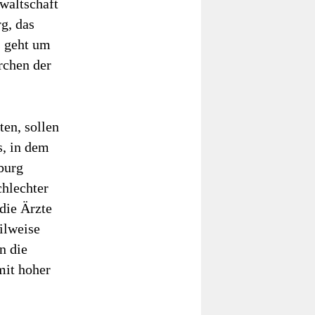
nwaltschaft
g, das
s geht um
rchen der
ten, sollen
s, in dem
burg
chlechter
 die Ärzte
ilweise
n die
mit hoher