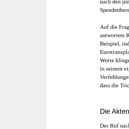
nach den jü
Spendenberei
Auf die Fra
antwortete 
Beispiel, i
Eurotranspla
Worte klinge
in seinem e
Verfehlunge
dass die Tri
Die Akte
Der Ruf nach