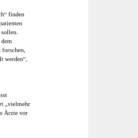
h“ finden
patienten
sollen.
h dem
 forschen,
lt werden“,
sst
rt „vielmehr
n Ärzte vor