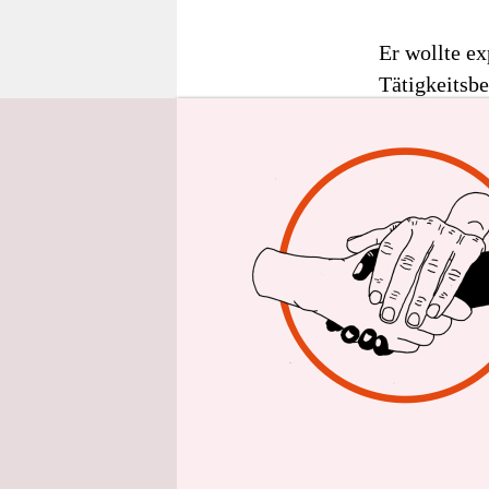
epaper login
Er wollte e
Tätigkeitsb
Hamburg-Epp
„Universitär
Herzen verpf
Professor H
oder Hannov
Gelegenheit
Hamburg zu 
lieben den s
Publikum so
Aortenklapp
Organ wiede