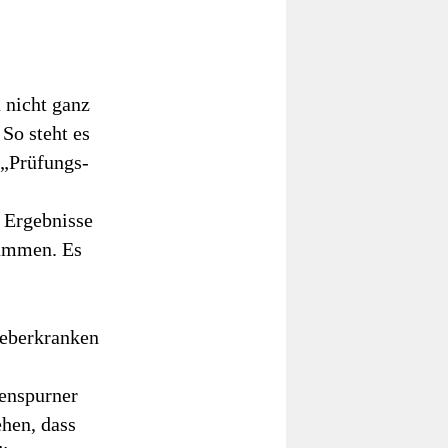
 nicht ganz
So steht es
 „Prüfungs-
 Ergebnisse
sammen. Es
Leberkranken
enspurner
ehen, dass