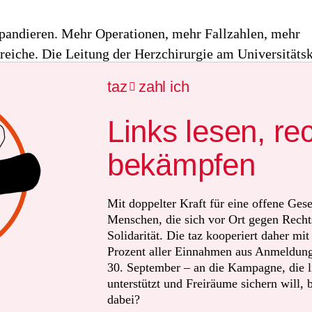
xpandieren. Mehr Operationen, mehr Fallzahlen, mehr
ereiche. Die Leitung der Herzchirurgie am Universitäts
endorf (UKE) war nicht genug. Er wollte auch Chef d
taz
zahl ich

en Transplantations-Centrums“ sein. Und er wollte nic
lanzen, auch Lungen. „25 pro Jahr“ sollten es sein, ve
Links lesen, re
ermann Reichenspurner 2003. Dass immer noch Patient
er gingen, sei zu bedauern.
bekämpfen
en, für sich und den Ausbau der Transplantationsmedizi
Mit doppelter Kraft für eine offene Gese
werben, ließ Reichenspurner ungern verstreichen. Die
Menschen, die sich vor Ort gegen Recht
Solidarität. Die taz kooperiert daher mi
marten Chirurgen. Bereitwillig erläutert der 57-Jährige
Prozent aller Einnahmen aus Anmeldunge
wohl die Fortschritte bei „minimalinvasiven Eingriffen
30. September – an die Kampagne, die li
e als auch die Chancen von Lungenkranken, mit transp
unterstützt und Freiräume sichern will, 
r Belastungssport zu treiben. Seine Stimme schwingt d
dabei?