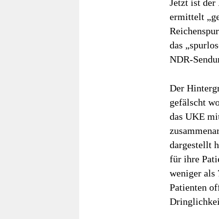
Jetzt ist de
ermittelt „
Reichenspur
das „spurlo
NDR-Sendung
Der Hintergr
gefälscht w
das UKE mit
zusammenarbe
dargestellt 
für ihre Pat
weniger als 
Patienten of
Dringlichkei