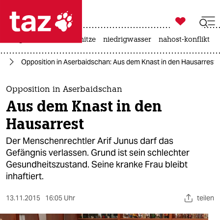

taz zahl ich
krieg in der ukraine
hitze
niedrigwasser
nahost-konflikt

taz zahl ich
pa
Opposition in Aserbaidschan: Aus dem Knast in den Hausarrest
taz zahl ich
themen
Opposition in Aserbaidschan
Aus dem Knast in den
politik
Hausarrest
öko
Der Menschenrechtler Arif Junus darf das
Gefängnis verlassen. Grund ist sein schlechter
gesellschaft
Gesundheitszustand. Seine kranke Frau bleibt
inhaftiert.
kultur
sport
13.11.2015
16:05 Uhr
teilen