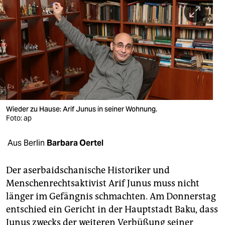
berlin
nord
wahrheit
verlag
verlag
veranstaltungen
Wieder zu Hause: Arif Junus in seiner Wohnung.
Foto: ap
shop
Aus Berlin
Barbara Oertel
fragen & hilfe
unterstützen
Der aserbaidschanische Historiker und
Menschenrechtsaktivist Arif Junus muss nicht
abo
länger im Gefängnis schmachten. Am Donnerstag
genossenschaft
entschied ein Gericht in der Hauptstadt Baku, dass
Junus zwecks der weiteren Verbüßung seiner