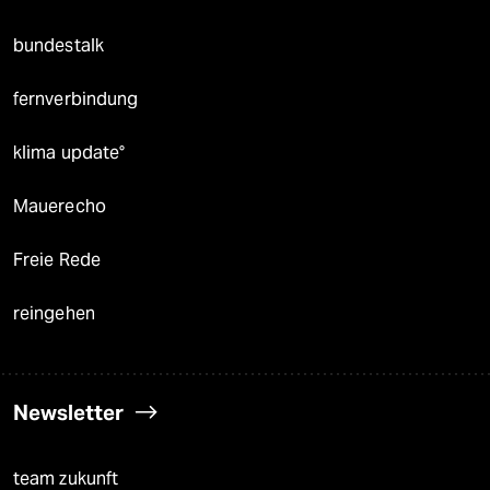
bundestalk
fernverbindung
klima update°
Mauerecho
Freie Rede
reingehen
Newsletter
team zukunft