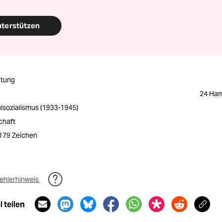
nterstützen
itung
24 Ham
alsozialismus (1933-1945)
chaft
2179 Zeichen
ehlerhinweis
 teilen