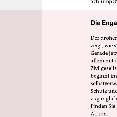
Schlump 8
Die Enga
Der drohe
zeigt, wie
Gerade jet
allem mit d
Zivilgesell
beginnt im
selbstverw
Schutz und 
zugänglich
Finden Sie
Aktion.