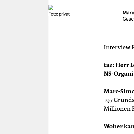
berlin
Marc
nord
Foto: privat
Gesc
wahrheit
verlag
Interview
verlag
veranstaltungen
taz: Herr
NS-Organi
shop
fragen & hilfe
Marc-Simo
unterstützen
197 Grunds
Millionen 
abo
genossenschaft
Woher kam