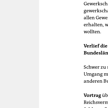
Gewerkscha
gewerkscha
allen Gew
erhalten, 
wollten.
Verlief d
Bundeslän
Schwer zu 
Umgang mit
anderen B
Vortrag
üb
Reichsverm