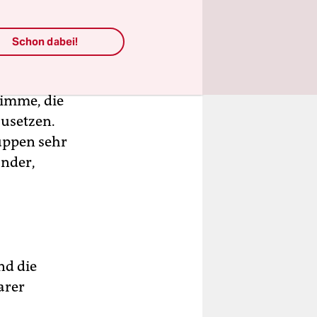
Schon dabei!
nnen.
timme, die
zusetzen.
uppen sehr
änder,
nd die
arer