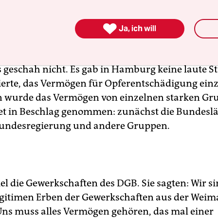
 Behörden verwendet, die Bedarf anmeldeten.

Ja, ich will
 von dem Geld auch NS-Opfer entschädigen kö
as geschah nicht. Es gab in Hamburg keine laute S
ierte, das Vermögen für Opferentschädigung ein
n wurde das Vermögen von einzelnen starken Gr
tet in Beschlag genommen: zunächst die Bundesl
Bundesregierung und andere Gruppen.
el die Gewerkschaften des DGB. Sie sagten: Wir si
egitimen Erben der Gewerkschaften aus der Weim
Uns muss alles Vermögen gehören, das mal einer