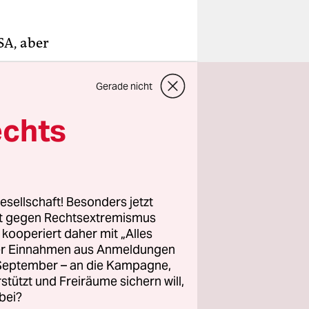
SA, aber
Gerade nicht
 Vermögen?
echts
rtei,
r die
 Vermögen
esellschaft! Besonders jetzt
rt gegen Rechtsextremismus
z kooperiert daher mit „Alles
ller Einnahmen aus Anmeldungen
. September – an die Kampagne,
rstützt und Freiräume sichern will,
esperrt,
bei?
 und