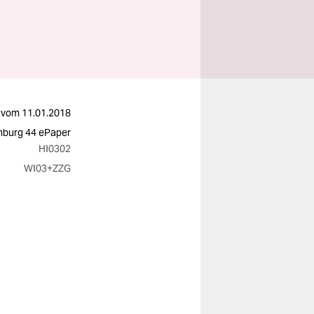
vom
11.01.2018
burg 44 ePaper
HI0302
WI03
+ZZG