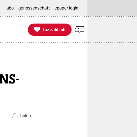
abo
genossenschaft
epaper login

taz zahl ich
taz zahl ich
 NS-
teilen