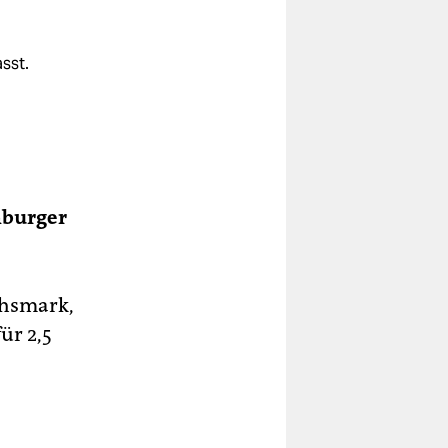
sst.
mburger
ichsmark,
ür 2,5