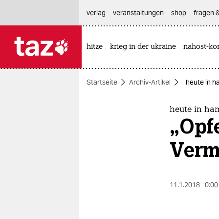
hautnavigation anspringen
hauptinhalt anspringen
footer anspringen
verlag
veranstaltungen
shop
fragen &
hitze
krieg in der ukraine
nahost-kon

taz zahl ich
taz zahl ich
Startseite
Archiv-Artikel
heute in 
themen
politik
heute in ha
„Opf
öko
Verm
gesellschaft
kultur
11.1.2018
0:00
sport