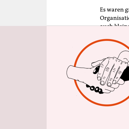
epaper login
Es waren g
Organisati
auch klein
Besaß die 
Relativ sel
sondern be
nationalsoz
der Gewerk
Wer bekam
Die Alliier
verwaltet 