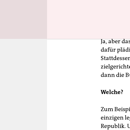
städtische
Man hätte
Ja, aber d
dafür pläd
Stattdesse
zielgerich
dann die 
Welche?
Zum Beispi
einzigen l
Republik. 