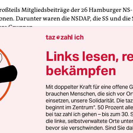
roßteils Mitgliedsbeiträge der 26 Hamburger NS-
onen. Darunter waren die NSDAP, die SS und die 
ere Gruppen.
taz
zahl ich

NSDAP auch von Juden geraubtes, „arisiertes“
Links lesen, r
ten; dieses Vermögen landete meist nicht in der Pa
bekämpfen
i Privatpersonen oder Firmen. Eine Ausnahme wa
ialistische „Deutsche Arbeitsfront“. Sie hat die
Mit doppelter Kraft für eine offene G
schaften gestohlen.
brauchen Menschen, die sich vor O
einsetzen, unsere Solidarität. Die ta
 das NS-Vermögen nach 1945?
beginnt im Zentrum“. 50 Prozent a
bei taz zahl ich gehen – bis zum 30
die linke, selbstverwaltete Orte unte
ten – in Hamburg die Briten – haben es zunächst g
bevor sie verschwinden. Sind Sie da
und für öffentliche Aufgaben wie Krankenhäuser