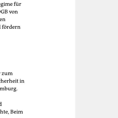
egime für
 DGB von
gen
d fördern
er zum
herheit in
amburg.
d
chte, Beim