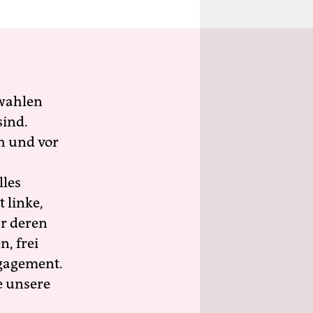
wahlen
sind.
h und vor
lles
 linke,
ür deren
n, frei
ngagement.
e unsere