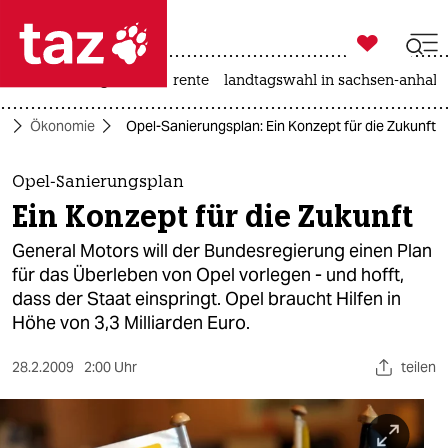

taz zahl ich
hitze
niedrigwasser
rente
landtagswahl in sachsen-anhalt

taz zahl ich
o
Ökonomie
Opel-Sanierungsplan: Ein Konzept für die Zukunft
taz zahl ich
themen
Opel-Sanierungsplan
Ein Konzept für die Zukunft
politik
General Motors will der Bundesregierung einen Plan
öko
für das Überleben von Opel vorlegen - und hofft,
dass der Staat einspringt. Opel braucht Hilfen in
gesellschaft
Höhe von 3,3 Milliarden Euro.
kultur
28.2.2009
2:00 Uhr
teilen
sport