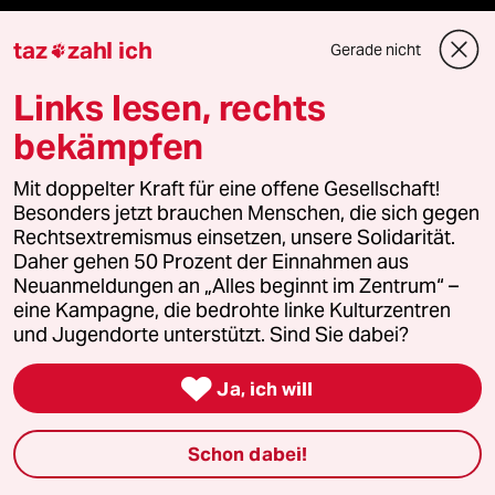
taz
zahl ich
Gerade nicht

Fragen & Hilfe
Links lesen, rechts
bekämpfen
Feedback
Mit doppelter Kraft für eine offene Gesellschaft!
Aboservice
Besonders jetzt brauchen Menschen, die sich gegen
Rechtsextremismus einsetzen, unsere Solidarität.
ePaper Login
Daher gehen 50 Prozent der Einnahmen aus
Neuanmeldungen an „Alles beginnt im Zentrum“ –
Downloads für Abonnierende
eine Kampagne, die bedrohte linke Kulturzentren
und Jugendorte unterstützt. Sind Sie dabei?

Ja, ich will
© 2026 taz Verlags und Vertriebs GmbH
Alle Rechte vorbehalten. Bei rechtlichen Fragen oder für Genehmigungen
wenden Sie sich bitte an
lizenzen@taz.de
Schon dabei!