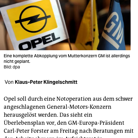
berlin
nord
wahrheit
verlag
verlag
Eine komplette Abkopplung vom Mutterkonzern GM ist allerdings
nicht geplant.
veranstaltungen
Bild: dpa
shop
Von
Klaus-Peter Klingelschmitt
fragen & hilfe
Opel soll durch eine Notoperation aus dem schwer
unterstützen
angeschlagenen General-Motors-Konzern
herausgelöst werden. Das sieht ein
abo
Überlebensplan vor, den GM-Europa-Präsident
genossenschaft
Carl-Peter Forster am Freitag nach Beratungen mit