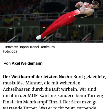
berlin
nord
wahrheit
verlag
verlag
Turnvater Japan: Kohei Uchimura
Foto: dpa
veranstaltungen
shop
Von
Axel Weidemann
fragen & hilfe
Der Wettkampf der letzten Nacht:
Bunt gekleidete,
unterstützen
muskulöse Männer, die mit wehenden
Achselhaaren durch die Luft wirbeln: Wir sind
abo
nicht in der MDR-Kantine, sondern beim Turnen;
genossenschaft
Finale im Mehrkampf Einzel. Der Stream zeigt
wartende Turner. Was er nicht zeigt: turnende