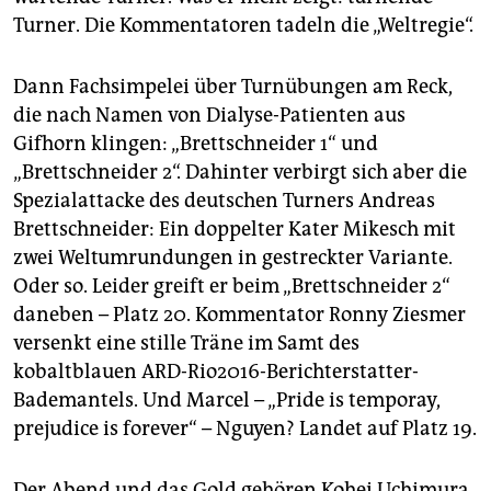
epaper login
Turner. Die Kommentatoren tadeln die „Weltregie“.
Dann Fachsimpelei über Turnübungen am Reck,
die nach Namen von Dialyse-Patienten aus
Gifhorn klingen: „Brettschneider 1“ und
„Brettschneider 2“. Dahinter verbirgt sich aber die
Spezialattacke des deutschen Turners Andreas
Brettschneider: Ein doppelter Kater Mikesch mit
zwei Weltumrundungen in gestreckter Variante.
Oder so. Leider greift er beim „Brettschneider 2“
daneben – Platz 20. Kommentator Ronny Ziesmer
versenkt eine stille Träne im Samt des
kobaltblauen ARD-Rio2016-Berichterstatter-
Bademantels. Und Marcel – „Pride is temporay,
prejudice is forever“ – Nguyen? Landet auf Platz 19.
Der Abend und das Gold gehören Kohei Uchimura.