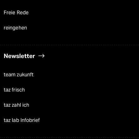
Freie Rede
reingehen
Newsletter
team zukunft
taz frisch
taz zahl ich
taz lab Infobrief