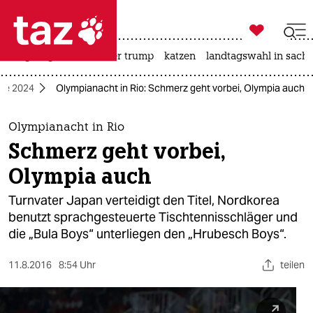

taz zahl ich
bergsteigen
usa unter trump
katzen
landtagswahl in sachs

taz zahl ich
ele 2024
Olympianacht in Rio: Schmerz geht vorbei, Olympia auch
taz zahl ich
themen
Olympianacht in Rio
Schmerz geht vorbei,
politik
Olympia auch
öko
Turnvater Japan verteidigt den Titel, Nordkorea
benutzt sprachgesteuerte Tischtennisschläger und
gesellschaft
die „Bula Boys“ unterliegen den „Hrubesch Boys“.
kultur
11.8.2016
8:54 Uhr
teilen
sport