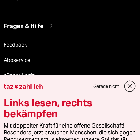
Fragen & Hilfe
Feedback
Aboservice
ePaper Login
taz
zahl ich
Gerade nicht

Downloads für Abonnierende
Links lesen, rechts
bekämpfen
© 2026 taz Verlags und Vertriebs GmbH
Mit doppelter Kraft für eine offene Gesellschaft!
Alle Rechte vorbehalten. Bei rechtlichen Fragen oder für Genehmigungen
wenden Sie sich bitte an
lizenzen@taz.de
Besonders jetzt brauchen Menschen, die sich gegen
Rechtsextremismus einsetzen, unsere Solidarität.