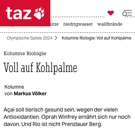

taz zahl ich
krieg in der ukraine
hitze
niedrigwasser
waldbrände

taz zahl ich
Olympische Spiele 2024
Kolumne Riologie: Voll auf Kohlpalme
taz zahl ich
themen
Kolumne Riologie
Voll auf Kohlpalme
politik
öko
Kolumne
von
Markus Völker
gesellschaft
kultur
Açaí soll tierisch gesund sein, wegen der vielen
Antioxidantien. Oprah Winfrey ernährt sich nur noch
sport
davon. Und Rio ist nicht Prenzlauer Berg.