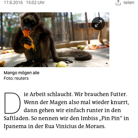
berlin
17.8.2016
15:02 Uhr
teilen
nord
wahrheit
verlag
verlag
veranstaltungen
Mango mögen alle
shop
Foto: reuters
D
fragen & hilfe
ie Arbeit schlaucht. Wir brauchen Futter.
Wenn der Magen also mal wieder knurrt,
unterstützen
dann gehen wir einfach runter in den
abo
Saftladen. So nennen wir den Imbiss „Pin Pin“ in
Ipanema in der Rua Vinicius de Moraes.
genossenschaft