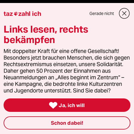
Anzeigen
taz
zahl ich
Gerade nicht

Links lesen, rechts
bekämpfen
Fragen & Hilfe
Mit doppelter Kraft für eine offene Gesellschaft!
Besonders jetzt brauchen Menschen, die sich gegen
Feedback
Rechtsextremismus einsetzen, unsere Solidarität.
Daher gehen 50 Prozent der Einnahmen aus
Aboservice
Neuanmeldungen an „Alles beginnt im Zentrum“ –
eine Kampagne, die bedrohte linke Kulturzentren
ePaper Login
und Jugendorte unterstützt. Sind Sie dabei?
Downloads für Abonnierende

Ja, ich will
Schon dabei!
© 2026 taz Verlags und Vertriebs GmbH
Alle Rechte vorbehalten. Bei rechtlichen Fragen oder für Genehmigungen