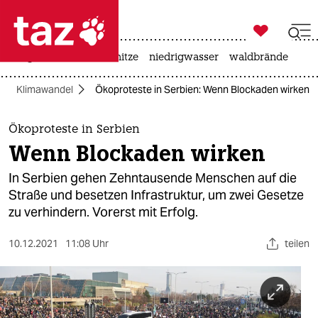

taz zahl ich
krieg in der ukraine
hitze
niedrigwasser
waldbrände

taz zahl ich
Klimawandel
Ökoproteste in Serbien: Wenn Blockaden wirken
taz zahl ich
themen
Ökoproteste in Serbien
Wenn Blockaden wirken
politik
In Serbien gehen Zehntausende Menschen auf die
öko
Straße und besetzen Infrastruktur, um zwei Gesetze
zu verhindern. Vorerst mit Erfolg.
gesellschaft
10.12.2021
11:08 Uhr
teilen
kultur
sport