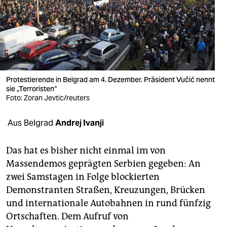
berlin
nord
wahrheit
verlag
Protestierende in Belgrad am 4. Dezember. Präsident Vučić nennt
verlag
sie „Terroristen“
Foto: Zoran Jevtic/reuters
veranstaltungen
Aus Belgrad
Andrej Ivanji
shop
fragen & hilfe
Das hat es bisher nicht einmal im von
Massendemos geprägten Serbien gegeben: An
unterstützen
zwei Samstagen in Folge blockierten
abo
Demonstranten Straßen, Kreuzungen, Brücken
und internationale Autobahnen in rund fünfzig
genossenschaft
Ortschaften. Dem Aufruf von